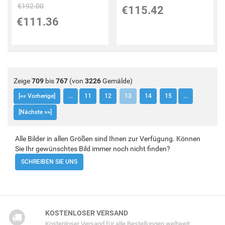
€192.00
€115.42
€111.36
Zeige
709
bis
767
(von
3226
Gemälde)
[<< Vorherige]
...
11
12
13
14
15
...
[Nächste >>]
Alle Bilder in allen Größen sind Ihnen zur Verfügung. Können
Sie Ihr gewünschtes Bild immer noch nicht finden?
SCHREIBEN SIE UNS
KOSTENLOSER VERSAND
Kostenloser Versand für alle Bestellungen weltweit.