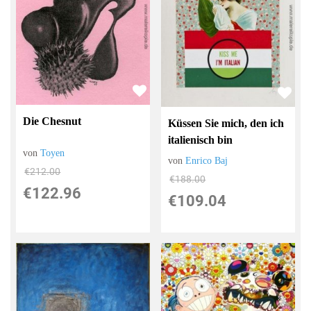
Die Chesnut
Küssen Sie mich, den ich
italienisch bin
von
Toyen
von
Enrico Baj
€212.00
€188.00
€122.96
€109.04