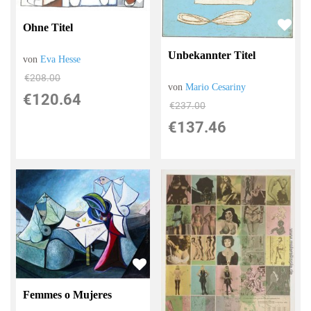
Ohne Titel
Unbekannter Titel
von
Eva Hesse
€208.00
von
Mario Cesariny
€120.64
€237.00
€137.46
Femmes o Mujeres