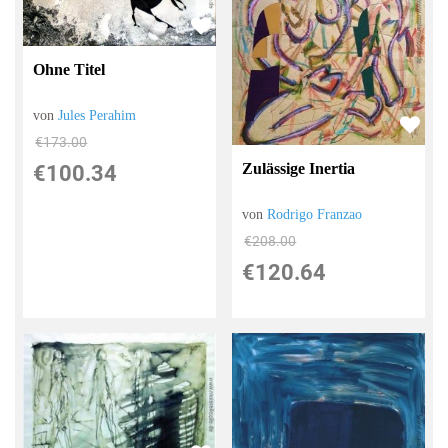
Ohne Titel
von
Jules Perahim
€173.00
Zulässige Inertia
€100.34
von
Rodrigo Franzao
€208.00
€120.64