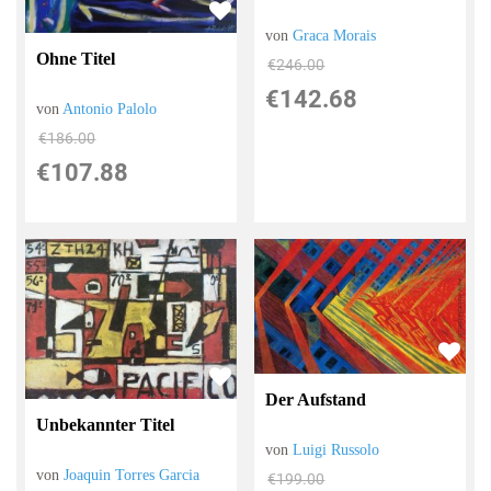
von
Graca Morais
Ohne Titel
€246.00
€142.68
von
Antonio Palolo
€186.00
€107.88
Der Aufstand
Unbekannter Titel
von
Luigi Russolo
von
Joaquin Torres Garcia
€199.00