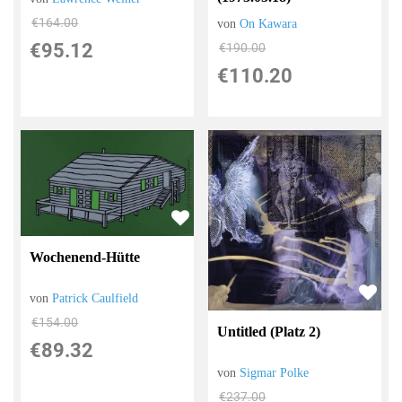
€164.00
von
On Kawara
€95.12
€190.00
€110.20
Wochenend-Hütte
von
Patrick Caulfield
€154.00
Untitled (Platz 2)
€89.32
von
Sigmar Polke
€237.00