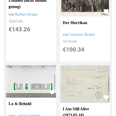
Untitled (nicht dumm
genug)
von
Barbara Kruger
€247.00
Der Hurrikan
€143.26
von
Germaine Richier
€173.00
€100.34
Lo & Behold
I Am Still Alive
(1973.05.18)
von
Lawrence Weiner