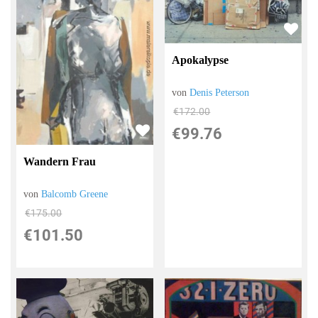
Apokalypse
von
Denis Peterson
€172.00
€99.76
Wandern Frau
von
Balcomb Greene
€175.00
€101.50