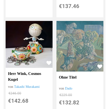
€137.46
Herr Wink, Cosmos
Ohne Titel
Kugel
von
Takashi Murakami
von
Dado
€246.00
€229.00
€142.68
€132.82