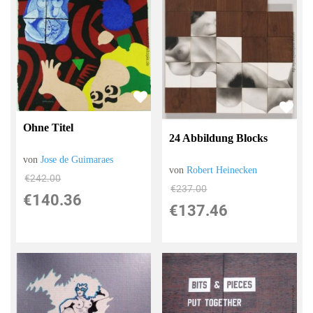
Ohne Titel
24 Abbildung Blocks
von
Jose de Guimaraes
von
Robert Heinecken
€242.00
€237.00
€140.36
€137.46