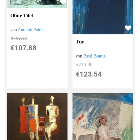
Ohne Titel
von
Antonio Palolo
€186.00
Tür
€107.88
von
Basil Beattie
€213.00
€123.54