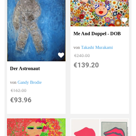
Me And Doppel - DOB
von
Takashi Murakami
€240.00
€139.20
Der Astronaut
von
Gandy Brodie
€162.00
€93.96