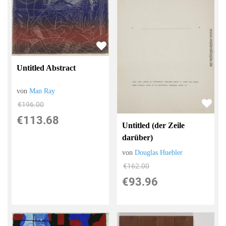
Untitled Abstract
von
Man Ray
€196.00
€113.68
Untitled (der Zeile
darüber)
von
Douglas Huebler
€162.00
€93.96