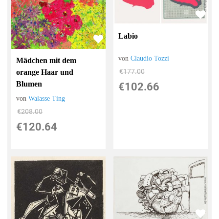
Labio
von
Claudio Tozzi
Mädchen mit dem
€177.00
orange Haar und
Blumen
€102.66
von
Walasse Ting
€208.00
€120.64