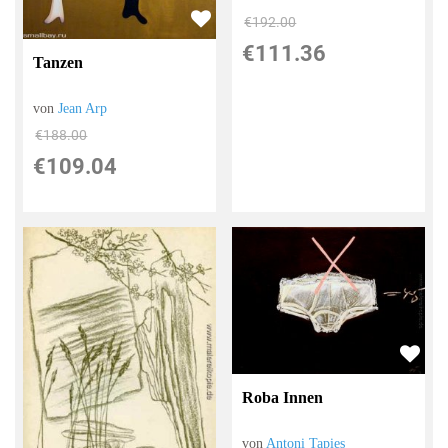
€192.00
€111.36
Tanzen
von
Jean Arp
€188.00
€109.04
Roba Innen
von
Antoni Tapies