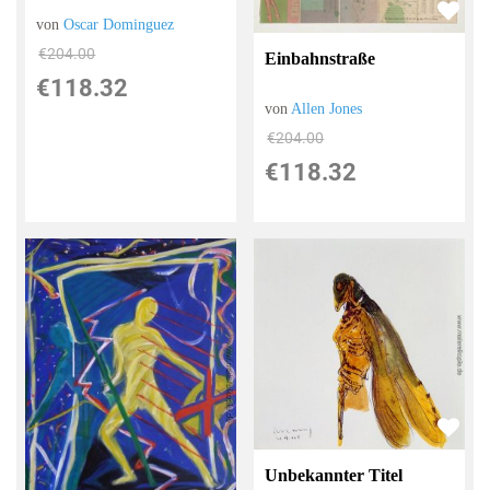
von
Oscar Dominguez
€204.00
Einbahnstraße
€118.32
von
Allen Jones
€204.00
€118.32
Unbekannter Titel