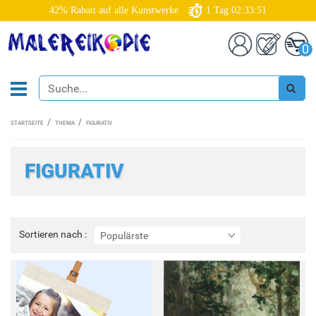
42% Rabatt auf alle Kunstwerke
1
Tag
02:33:49
0
STARTSEITE
THEMA
FIGURATIV
FIGURATIV
Sortieren
Sortieren nach :
Populärste
nach
: