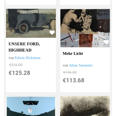
UNSERE FORD,
HIGHHEAD
Mehr Licht
von
Edwin Dickinson
€216.00
von
Juliao Sarmento
€125.28
€196.00
€113.68