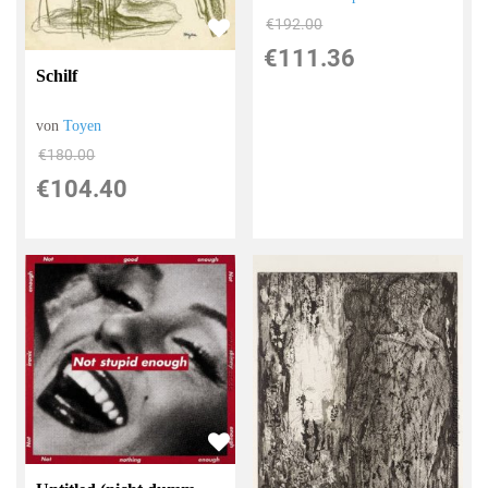
€192.00
€111.36
Schilf
von
Toyen
€180.00
€104.40