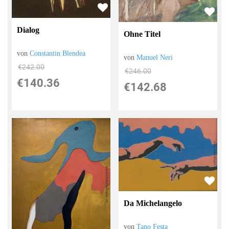
Dialog
Ohne Titel
von
Constantin Blendea
von
Manuel Neri
€242.00
€246.00
€140.36
€142.68
Da Michelangelo
von
Tano Festa