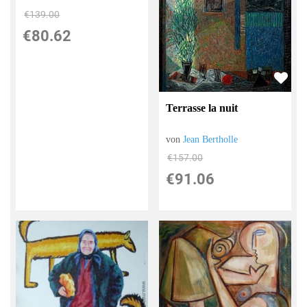
€139.00
€80.62
Terrasse la nuit
von
Jean Bertholle
€157.00
€91.06