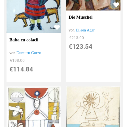
Die Muschel
von
Eileen Agar
€213.00
Baba cu colacii
€123.54
von
Dumitru Gorzo
€198.00
€114.84