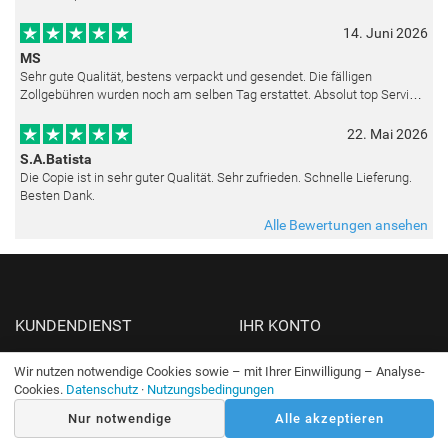
als die Lieferung sich etwas verzögerte. Bild war gut verpackt. Nur FedEx
14. Juni 2026
MS
Sehr gute Qualität, bestens verpackt und gesendet. Die fälligen
Zollgebühren wurden noch am selben Tag erstattet. Absolut top Service
und mit dem Ölbild sehr zufrieden.
22. Mai 2026
S.A.Batista
Die Copie ist in sehr guter Qualität. Sehr zufrieden. Schnelle Lieferung.
Besten Dank.
Alle Bewertungen ansehen
KUNDENDIENST
IHR KONTO
Kontakt
Bestellverlauf
Wir nutzen notwendige Cookies sowie – mit Ihrer Einwilligung – Analyse-
Cookies.
Datenschutz
·
Nutzungsbedingungen
Über uns
Wunschzettel
Zahlungsmethoden
Passwort ändern
Nur notwendige
Alle akzeptieren
Versandinfo
Konto erstellen