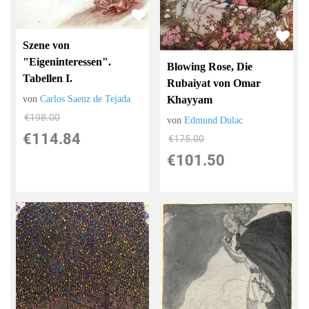
Szene von
"Eigeninteressen".
Blowing Rose, Die
Tabellen I.
Rubaiyat von Omar
von
Carlos Saenz de Tejada
Khayyam
€198.00
von
Edmund Dulac
€114.84
€175.00
€101.50