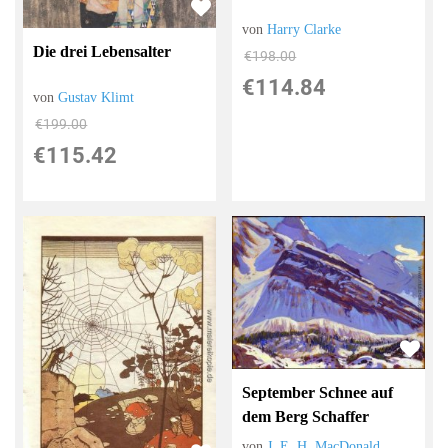
von
Harry Clarke
Die drei Lebensalter
€198.00
€114.84
von
Gustav Klimt
€199.00
€115.42
September Schnee auf
dem Berg Schaffer
von
J. E. H. MacDonald