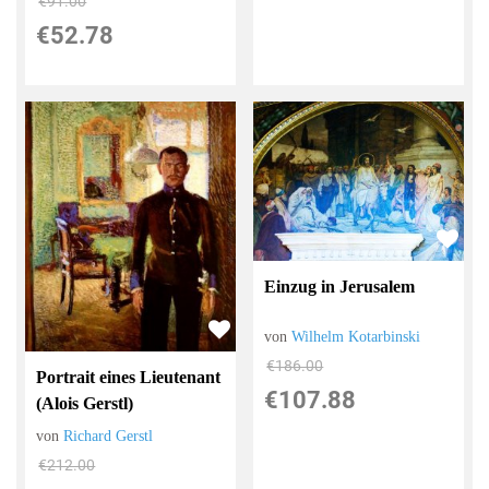
€91.00
€52.78
Einzug in Jerusalem
von
Wilhelm Kotarbinski
€186.00
Portrait eines Lieutenant
€107.88
(Alois Gerstl)
von
Richard Gerstl
€212.00