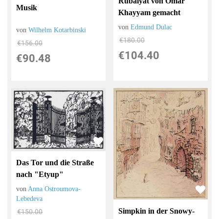
Rubaiyat von Omar
Musik
Khayyam gemacht
von
Edmund Dulac
von
Wilhelm Kotarbinski
€180.00
€156.00
€104.40
€90.48
Das Tor und die Straße
nach "Etyup"
von
Anna Ostroumova-
Lebedeva
Simpkin in der Snowy-
€150.00