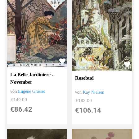
La Belle Jardiniere -
Rosebud
November
von
Eugène Grasset
von
Kay Nielsen
€149.00
€183.00
€86.42
€106.14