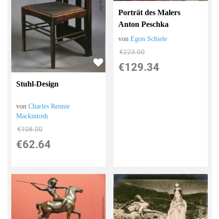
Porträt des Malers
Anton Peschka
von
Egon Schiele
€223.00
€129.34
Stuhl-Design
von
Charles Rennie
Mackintosh
€108.00
€62.64