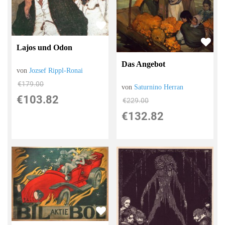
Lajos und Odon
Das Angebot
von
Jozsef Rippl-Ronai
€179.00
von
Saturnino Herran
€103.82
€229.00
€132.82