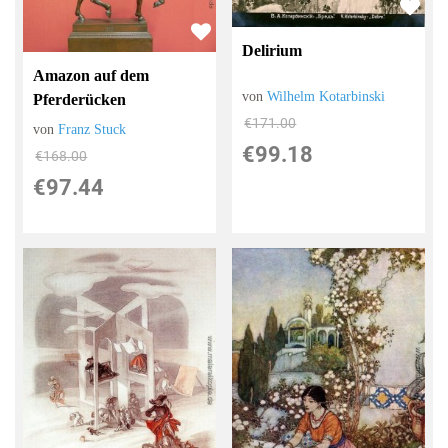
Delirium
Amazon auf dem
von
Wilhelm Kotarbinski
Pferderücken
€171.00
von
Franz Stuck
€99.18
€168.00
€97.44