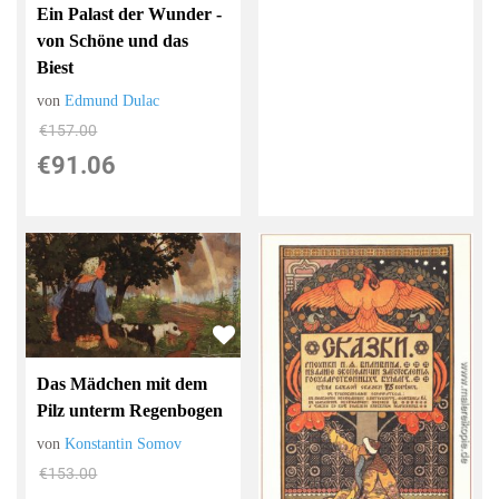
Ein Palast der Wunder -
von Schöne und das
Biest
von
Edmund Dulac
€157.00
€91.06
Das Mädchen mit dem
Pilz unterm Regenbogen
von
Konstantin Somov
€153.00