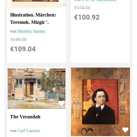
€174.00
Illustration. Märchen:
€100.92
Teremok. Mizgir '.
von
Heorhiy Narbut
€188.00
€109.04
The Verandah
von
Carl Larsson