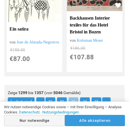
Backhausen Interior
texiles für das Hotel
Ein satira
Bristol in Bozen
von
Koloman Moser
von
Jose de Almada-Negreiros
€186.00
€150.00
€107.88
€87.00
Zeige
1299
bis
1357
(von
5046
Gemälde)
[<< Vorherige]
...
21
22
23
24
25
...
Wir nutzen notwendige Cookies sowie – mit Ihrer Einwilligung – Analyse-
[Nächste >>]
Cookies.
Datenschutz
·
Nutzungsbedingungen
Nur notwendige
Alle akzeptieren
Alle Bilder in allen Größen sind Ihnen zur Verfügung. Können