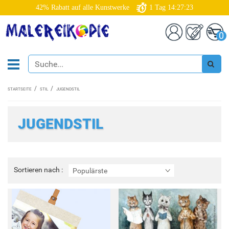
42% Rabatt auf alle Kunstwerke
1
Tag
14:27:21
0
STARTSEITE
STIL
JUGENDSTIL
JUGENDSTIL
Sortieren
Sortieren nach :
Populärste
nach
: