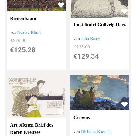
Birnenbaum
Loki findet Gullveig Herz
von
Gustav Klimt
von
John Bauer
€216.00
€223.00
€125.28
€129.34
Crowns
Art offenen Brief des
von
Nicholas Roerich
Roten Kreuzes