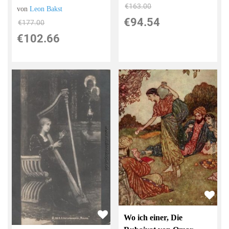
€163.00
von
Leon Bakst
€94.54
€177.00
€102.66
Wo ich einer, Die