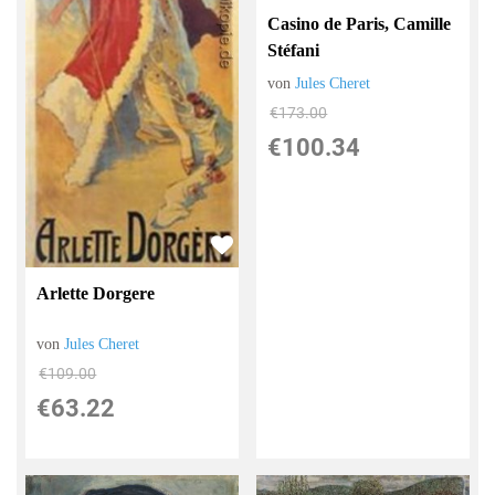
Casino de Paris, Camille
Stéfani
von
Jules Cheret
€173.00
€100.34
Arlette Dorgere
von
Jules Cheret
€109.00
€63.22