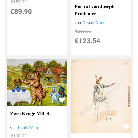
€155.00
Porträt von Joseph
€89.90
Pembauer
von
Gustav Klimt
€213.00
€123.54
Zwei Krüge MILK
von
Louis Wain
€190.00