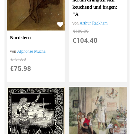
keuchend und fragen:
"A
von
Arthur Rackham
€180.00
Nordstern
€104.40
von
Alphonse Mucha
€131.00
€75.98