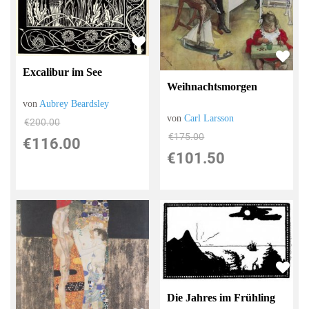
Excalibur im See
Weihnachtsmorgen
von
Aubrey Beardsley
von
Carl Larsson
€200.00
€175.00
€116.00
€101.50
Die Jahres im Frühling