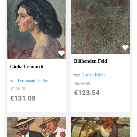
Blühenden Feld
Giulia Leonardi
von
Gustav Klimt
von
Ferdinand Hodler
€213.00
€226.00
€123.54
€131.08