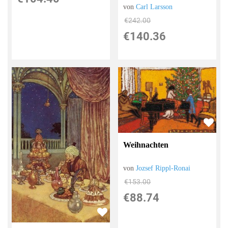
von
Carl Larsson
€242.00
€140.36
Weihnachten
von
Jozsef Rippl-Ronai
€153.00
€88.74