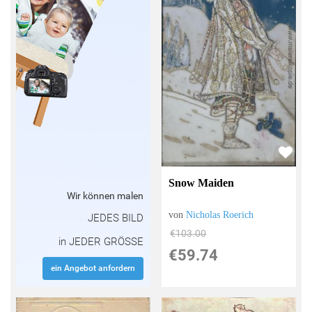
Snow Maiden
Wir können malen
von
Nicholas Roerich
JEDES BILD
€103.00
in JEDER GRÖSSE
€59.74
ein Angebot anfordern