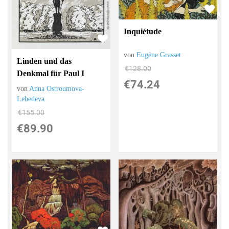
Inquiétude
von
Eugène Grasset
Linden und das
€128.00
Denkmal für Paul I
€74.24
von
Anna Ostroumova-
Lebedeva
€155.00
€89.90