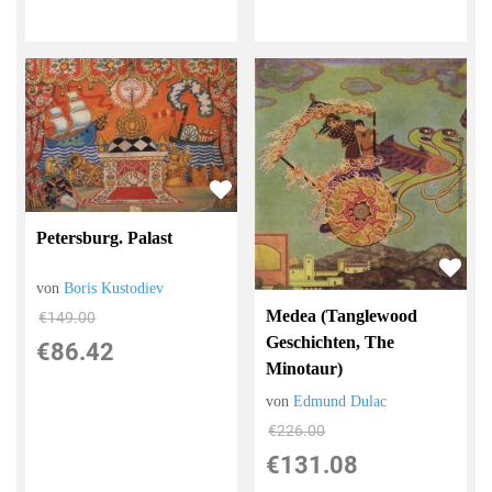
Petersburg. Palast
von
Boris Kustodiev
Medea (Tanglewood
€149.00
Geschichten, The
€86.42
Minotaur)
von
Edmund Dulac
€226.00
€131.08