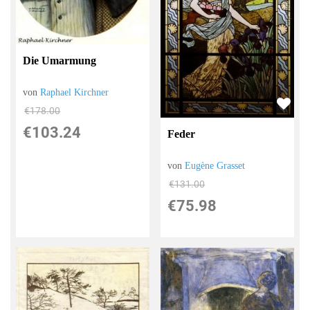
Die Umarmung
von
Raphael Kirchner
€178.00
€103.24
Feder
von
Eugène Grasset
€131.00
€75.98