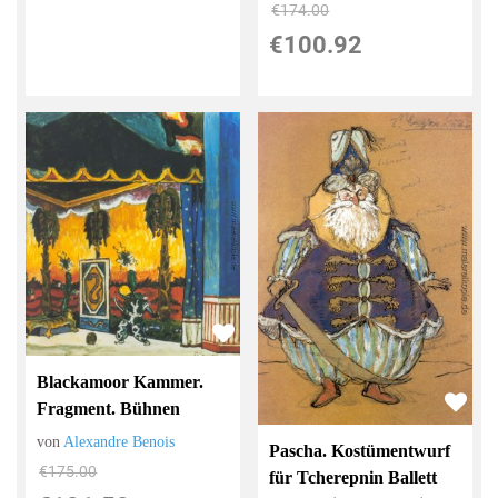
€174.00
€100.92
Blackamoor Kammer.
Fragment. Bühnen
von
Alexandre Benois
Pascha. Kostümentwurf
€175.00
für Tcherepnin Ballett