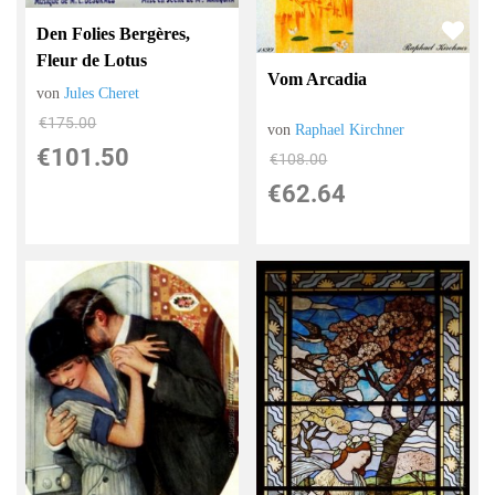
Den Folies Bergères,
Fleur de Lotus
Vom Arcadia
von
Jules Cheret
€175.00
von
Raphael Kirchner
€101.50
€108.00
€62.64