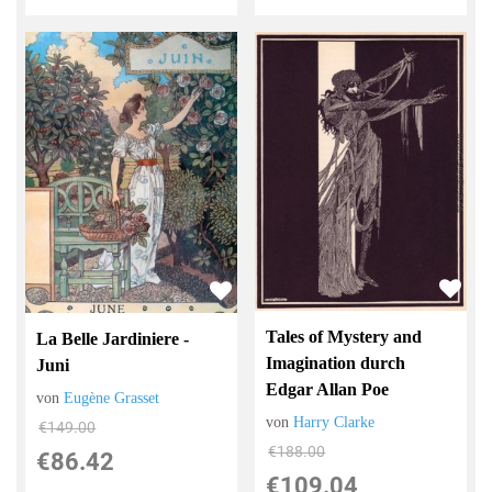
Tales of Mystery and
La Belle Jardiniere -
Imagination durch
Juni
Edgar Allan Poe
von
Eugène Grasset
von
Harry Clarke
€149.00
€188.00
€86.42
€109.04