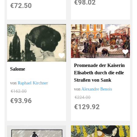
€98.02
€72.50
Promenade der Kaiserin
Salome
Elisabeth durch die edle
Straßen von Sank
von
Raphael Kirchner
von
Alexandre Benois
€162.00
€224.00
€93.96
€129.92