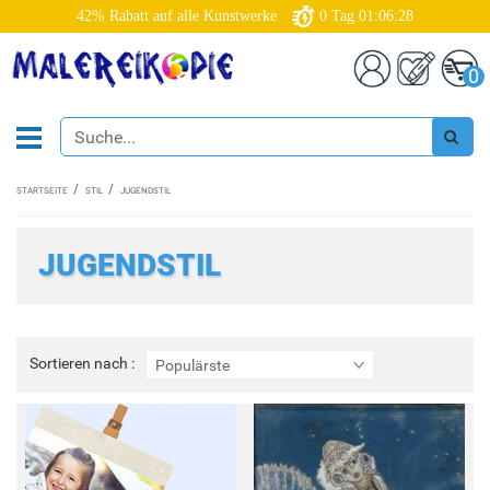
42% Rabatt auf alle Kunstwerke
0
Tag
01:06:26
0
STARTSEITE
STIL
JUGENDSTIL
JUGENDSTIL
Sortieren
Sortieren nach :
Populärste
nach
: