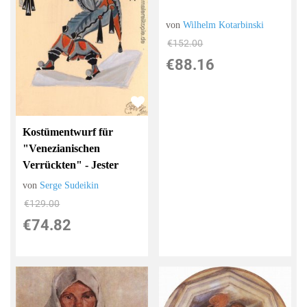
von
Wilhelm Kotarbinski
€152.00
€88.16
Kostümentwurf für
"Venezianischen
Verrückten" - Jester
von
Serge Sudeikin
€129.00
€74.82