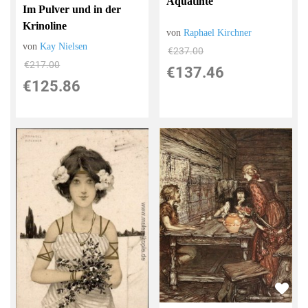
Aquatinte
Im Pulver und in der
Krinoline
von
Raphael Kirchner
von
Kay Nielsen
€237.00
€217.00
€137.46
€125.86