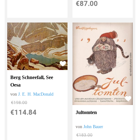
€87.00
Berg Schneefall, See
Oesa
von
J. E. H. MacDonald
€198.00
€114.84
Jultomten
von
John Bauer
€183.00