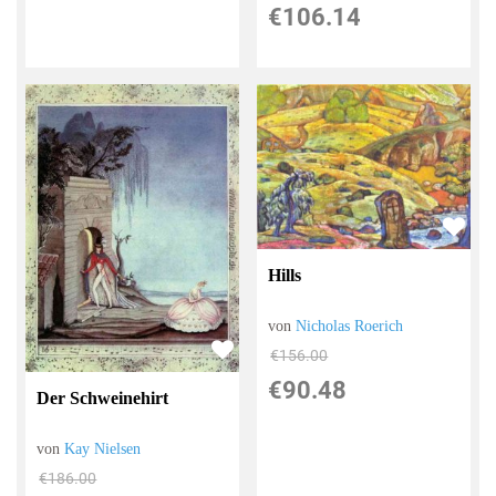
€106.14
Hills
von
Nicholas Roerich
€156.00
€90.48
Der Schweinehirt
von
Kay Nielsen
€186.00