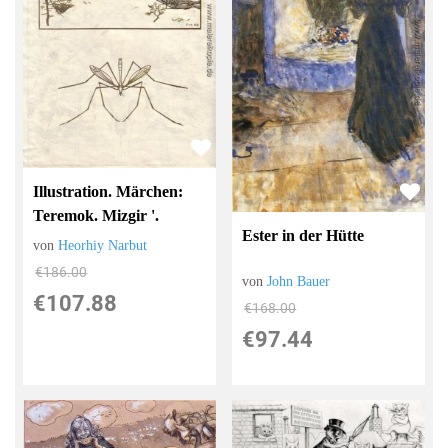
Illustration. Märchen:
Teremok. Mizgir '.
Ester in der Hütte
von
Heorhiy Narbut
€186.00
von
John Bauer
€107.88
€168.00
€97.44