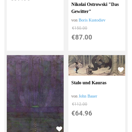
Nikolai Ostrowski "Das
Gewitter"
von
Boris Kustodiev
€150.00
€87.00
Stalo und Kauras
von
John Bauer
€112.00
€64.96