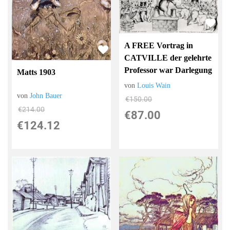
A FREE Vortrag in
CATVILLE der gelehrte
Professor war Darlegung
Matts 1903
von
Louis Wain
von
John Bauer
€150.00
€214.00
€87.00
€124.12