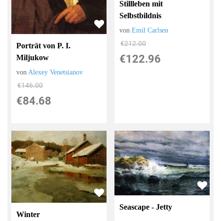
Stillleben mit
Selbstbildnis
von
Emil Carlsen
€212.00
Porträt von P. I.
€122.96
Miljukow
von
Alexey Venetsianov
€146.00
€84.68
Seascape - Jetty
Winter