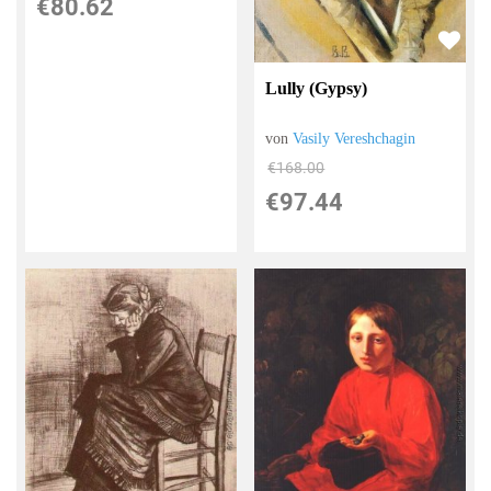
€80.62
Lully (Gypsy)
von
Vasily Vereshchagin
€168.00
€97.44