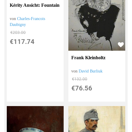
Kérity Ansicht: Fountain
von
Charles-Francois
Daubigny
€203.00
€117.74
Frank Kleinholtz
von
David Burliuk
€132.00
€76.56