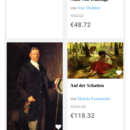
von
Ivan Shishkin
€84.00
€48.72
Auf der Schatten
von
Mykola Pymonenko
€204.00
€118.32