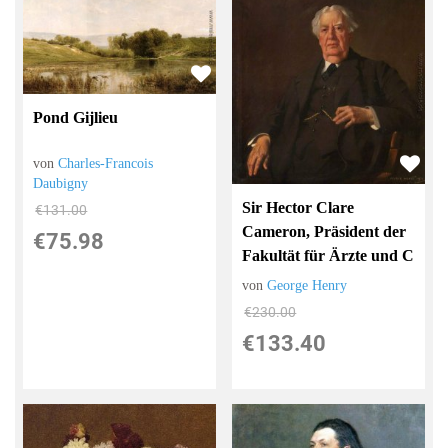
Pond Gijlieu
von
Charles-Francois
Daubigny
Sir Hector Clare
€131.00
Cameron, Präsident der
€75.98
Fakultät für Ärzte und C
von
George Henry
€230.00
€133.40