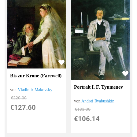
Bis zur Krone (Farewell)
Portrait I. F. Tyumenev
von
Vladimir Makovsky
€220.00
von
Andrei Ryabushkin
€127.60
€183.00
€106.14