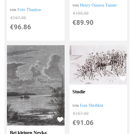
von
Henry Ossawa Tanner
von
Frits Thaulow
€155.00
€167.00
€89.90
€96.86
Studie
von
Ivan Shishkin
€157.00
€91.06
Bei kleinen Nevka