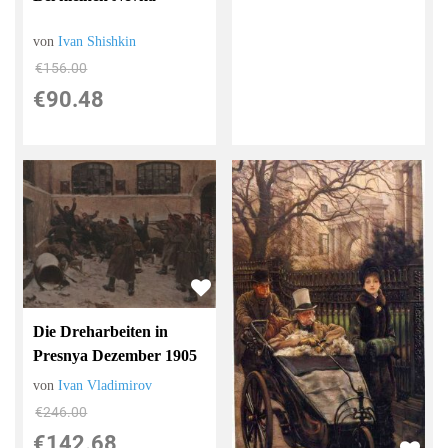
von
Ivan Shishkin
€156.00
€90.48
Die Dreharbeiten in
Presnya Dezember 1905
von
Ivan Vladimirov
€246.00
€142.68