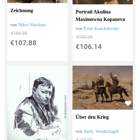
Zeichnung
Portrait Akulina
Maximowna Kopaneva
von
Nikos Nikolaou
von
Pyotr Konchalovsky
€186.00
€183.00
€107.88
€106.14
Über den Krieg
von
Vasily Vereshchagin
€193.00