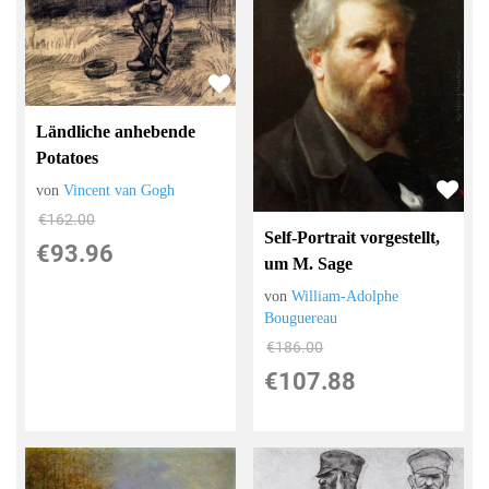
Ländliche anhebende
Potatoes
von
Vincent van Gogh
€162.00
Self-Portrait vorgestellt,
€93.96
um M. Sage
von
William-Adolphe
Bouguereau
€186.00
€107.88