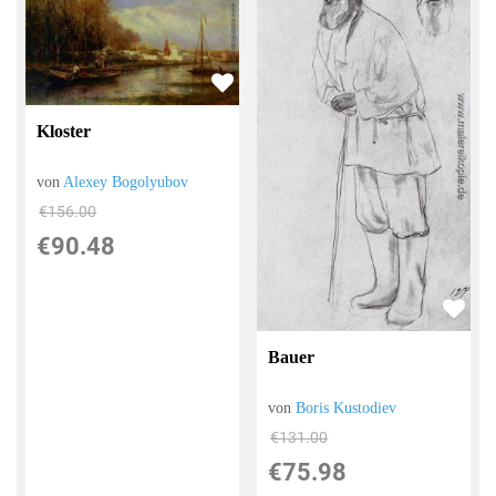
Kloster
von
Alexey Bogolyubov
€156.00
€90.48
Bauer
von
Boris Kustodiev
€131.00
€75.98