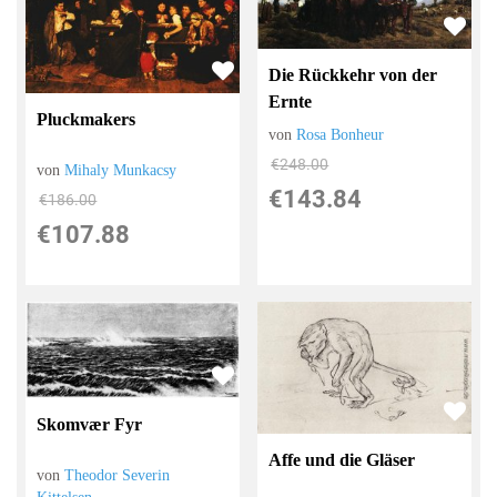
Die Rückkehr von der
Ernte
Pluckmakers
von
Rosa Bonheur
€248.00
von
Mihaly Munkacsy
€143.84
€186.00
€107.88
Skomvær Fyr
Affe und die Gläser
von
Theodor Severin