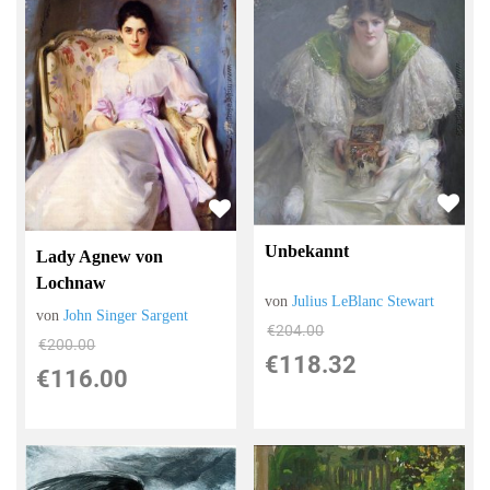
Unbekannt
Lady Agnew von
Lochnaw
von
Julius LeBlanc Stewart
von
John Singer Sargent
€204.00
€200.00
€118.32
€116.00