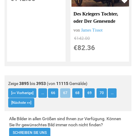
Des Kriegers Tochter,
oder Der Genesende
von
James Tissot
€142.00
€82.36
Zeige
3895
bis
3953
(von
11115
Gemälde)
[<< Vorherige]
...
66
67
68
69
70
...
[Nächste >>]
Alle Bilder in allen Größen sind Ihnen zur Verfügung. Können
Sie Ihr gewünschtes Bild immer noch nicht finden?
SCHREIBEN SIE UNS