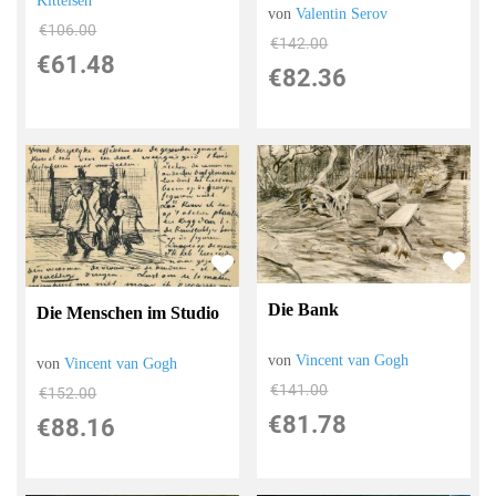
Kittelsen
von
Valentin Serov
€106.00
€142.00
€61.48
€82.36
Die Bank
Die Menschen im Studio
von
Vincent van Gogh
von
Vincent van Gogh
€141.00
€152.00
€81.78
€88.16