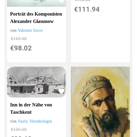
€111.94
Porträt des Komponisten
Alexander Glasunow
von
Valentin Serov
€169.00
€98.02
Inn in der Nähe von
Taschkent
von
Vasily Vereshchagin
€139.00