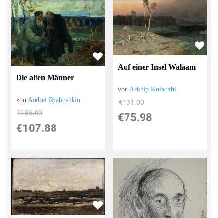
Auf einer Insel Walaam
Die alten Männer
von
Arkhip Kuindzhi
von
Andrei Ryabushkin
€131.00
€186.00
€75.98
€107.88