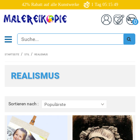
42% Rabatt auf alle Kunstwerke
1
Tag
05:15:46
0
STARTSEITE
STIL
REALISMUS
REALISMUS
Sortieren
Sortieren nach :
Populärste
nach
: