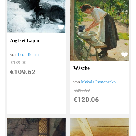
Aigle et Lapin
von
Leon Bonnat
€189.00
Wäsche
€109.62
von
Mykola Pymonenko
€207.00
€120.06