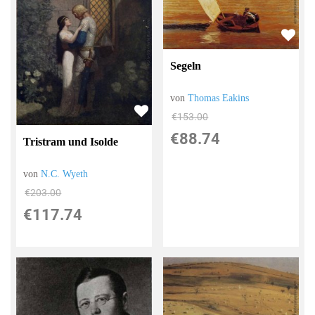
Segeln
von
Thomas Eakins
€153.00
€88.74
Tristram und Isolde
von
N.C. Wyeth
€203.00
€117.74