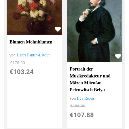
Blumen Mohnblumen
von
Henri Fantin-Latour
€178.00
Portrait der
€103.24
Musikredakteur und
Mäzen Mitrofan
Petrowitsch Belya
von
Ilya Repin
€186.00
€107.88