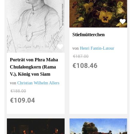
Stiefmütterchen
von
Henri Fantin-Latour
€187.00
Porträt von Phra Maha
€108.46
Chulalongkorn (Rama
V.), König von Siam
von
Christian Wilhelm Allers
€188.00
€109.04