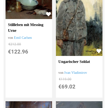
Stillleben mit Messing
Urne
von
Emil Carlsen
€212.00
€122.96
Ungarischer Soldat
von
Ivan Vladimirov
€119.00
€69.02