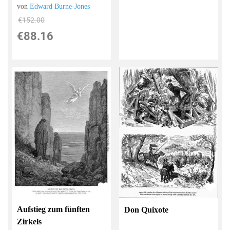
von
Edward Burne-Jones
€152.00
€88.16
Aufstieg zum fünften
Don Quixote
Zirkels