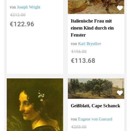
von
Joseph Wright
€212.00
Italienische Frau mit
€122.96
einem Kind durch ein
Fenster
von
Karl Bryullov
€196.00
€113.68
Geißblatt, Cape Schanck
von
Eugene von Guerard
€203.00