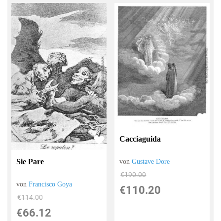
Cacciaguida
Sie Pare
von
Gustave Dore
€190.00
von
Francisco Goya
€110.20
€114.00
€66.12