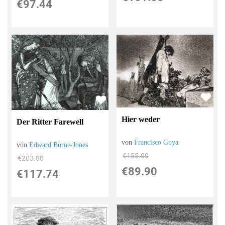
€97.44
Hier weder
Der Ritter Farewell
von
Francisco Goya
von
Edward Burne-Jones
€155.00
€203.00
€89.90
€117.74