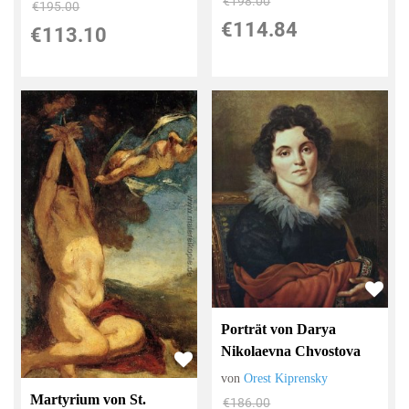
€198.00
€195.00
€114.84
€113.10
Porträt von Darya
Nikolaevna Chvostova
von
Orest Kiprensky
Martyrium von St.
€186.00