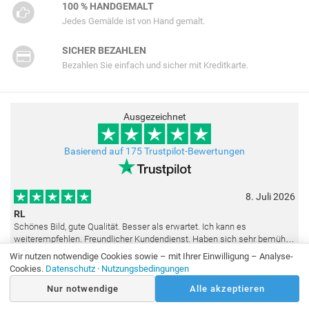
100 % HANDGEMALT
Jedes Gemälde ist von Hand gemalt.
SICHER BEZAHLEN
Bezahlen Sie einfach und sicher mit Kreditkarte.
Ausgezeichnet
Basierend auf 175 Trustpilot-Bewertungen
8. Juli 2026
RL
Schönes Bild, gute Qualität. Besser als erwartet. Ich kann es
weiterempfehlen. Freundlicher Kundendienst. Haben sich sehr bemüht
als die Lieferung sich etwas verzögerte. Bild war gut verpackt. Nur FedEx
Wir nutzen notwendige Cookies sowie – mit Ihrer Einwilligung – Analyse-
14. Juni 2026
Cookies.
Datenschutz
·
Nutzungsbedingungen
MS
Nur notwendige
Alle akzeptieren
Sehr gute Qualität, bestens verpackt und gesendet. Die fälligen
Zollgebühren wurden noch am selben Tag erstattet. Absolut top Service