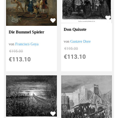
Don Quixote
Die Bummel Spieler
von
Gustave Dore
von
Francisco Goya
€195.00
€195.00
€113.10
€113.10