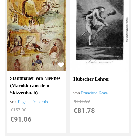
Stadtmauer von Meknes
Hübscher Lehrer
(Marokko aus dem
Skizzenbuch)
von
Francisco Goya
€141.00
von
Eugene Delacroix
€81.78
€157.00
€91.06