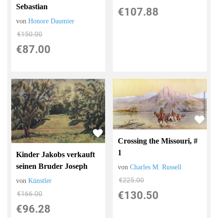
Sebastian
€107.88
von
Honore Daumier
€150.00
€87.00
Crossing the Missouri, #
1
Kinder Jakobs verkauft
seinen Bruder Joseph
von
Charles M. Russell
€225.00
von
Künstler
€130.50
€166.00
€96.28