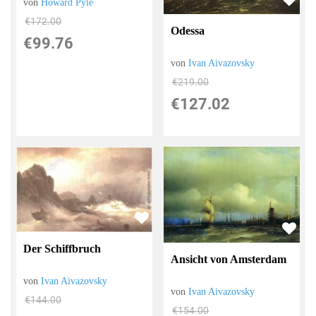
von
Howard Pyle
€172.00
Odessa
€99.76
von
Ivan Aivazovsky
€219.00
€127.02
Der Schiffbruch
Ansicht von Amsterdam
von
Ivan Aivazovsky
von
Ivan Aivazovsky
€144.00
€154.00