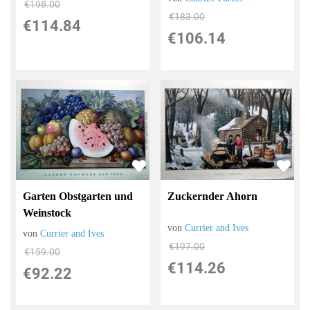
€198.00
€183.00
€114.84
€106.14
Garten Obstgarten und
Zuckernder Ahorn
Weinstock
von
Currier and Ives
von
Currier and Ives
€197.00
€159.00
€114.26
€92.22