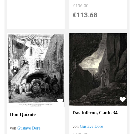
€196.00
€113.68
Das Inferno, Canto 34
Don Quixote
von
Gustave Dore
von
Gustave Dore