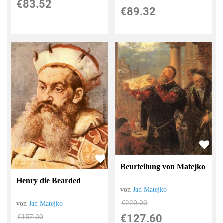
€83.52
€89.32
Beurteilung von Matejko
Henry die Bearded
von
Jan Matejko
€220.00
von
Jan Matejko
€127.60
€157.00