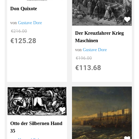
Don Quixote
von
Gustave Dore
€216.00
Der Kreuzfahrer Krieg
€125.28
Maschinen
von
Gustave Dore
€196.00
€113.68
Otto der Silbernen Hand
35