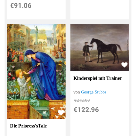
€91.06
Kinderspiel mit Trainer
von
George Stubbs
€212.00
€122.96
Die Prioress'sTale