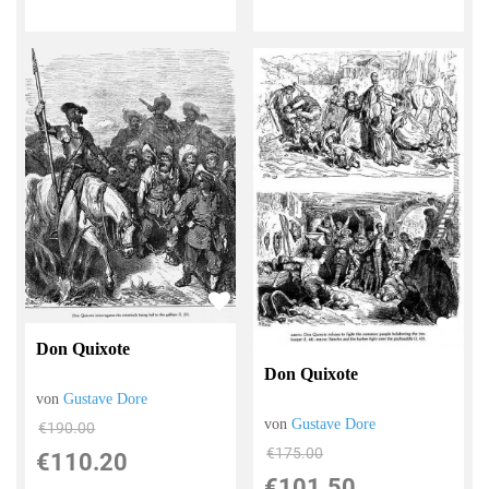
Don Quixote
Don Quixote
von
Gustave Dore
von
Gustave Dore
€190.00
€175.00
€110.20
€101.50