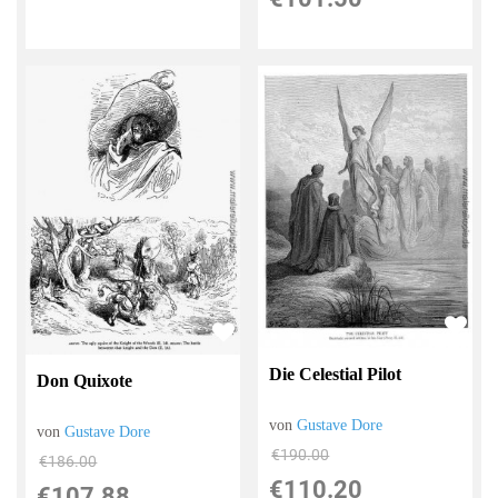
Die Celestial Pilot
Don Quixote
von
Gustave Dore
von
Gustave Dore
€190.00
€186.00
€110.20
€107.88