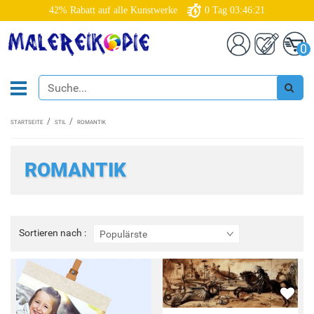
42% Rabatt auf alle Kunstwerke
0
Tag
03:46:18
0
STARTSEITE
STIL
ROMANTIK
ROMANTIK
Sortieren
Sortieren nach :
Populärste
nach
: