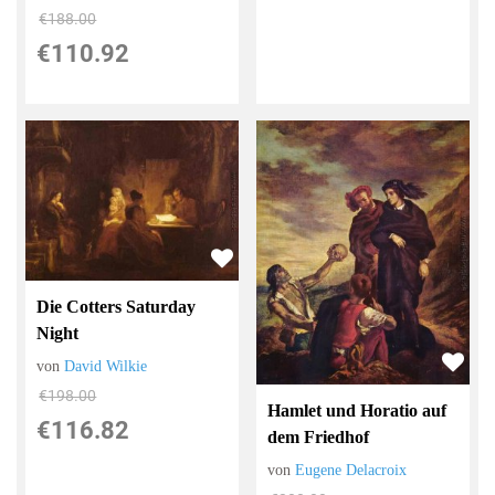
€188.00
€110.92
Die Cotters Saturday
Night
von
David Wilkie
€198.00
Hamlet und Horatio auf
€116.82
dem Friedhof
von
Eugene Delacroix