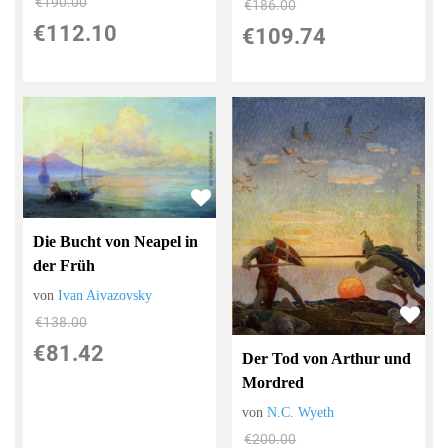
€190.00
€186.00
€112.10
€109.74
Die Bucht von Neapel in
der Früh
von
Ivan Aivazovsky
€138.00
€81.42
Der Tod von Arthur und
Mordred
von
N.C. Wyeth
€200.00