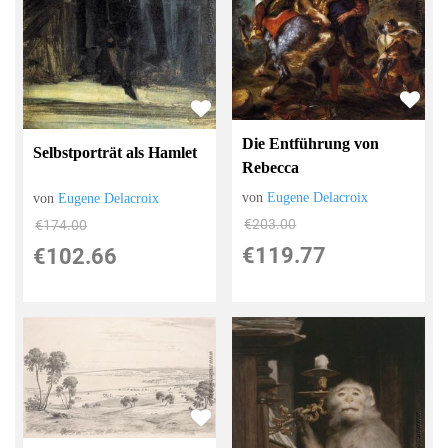
Die Entführung von
Selbstporträt als Hamlet
Rebecca
von
Eugene Delacroix
von
Eugene Delacroix
€203.00
€174.00
€119.77
€102.66