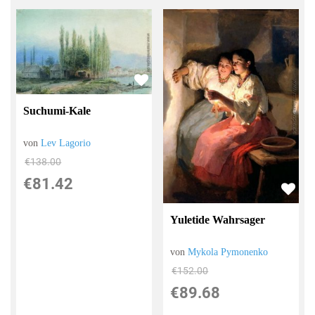
Suchumi-Kale
von
Lev Lagorio
€138.00
€81.42
Yuletide Wahrsager
von
Mykola Pymonenko
€152.00
€89.68