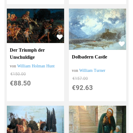
Der Triumph der
Dolbadern Castle
Unschuldige
von
William Holman Hunt
von
William Turner
€150.00
€157.00
€88.50
€92.63