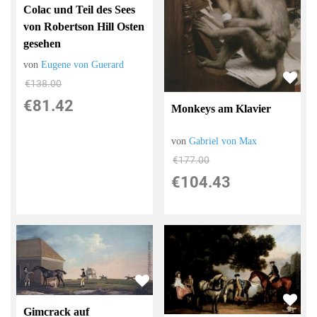
Colac und Teil des Sees
von Robertson Hill Osten
gesehen
von
Eugene von Guerard
€138.00
€81.42
Monkeys am Klavier
von
Gabriel von Max
€177.00
€104.43
Gimcrack auf