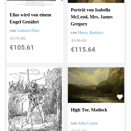
Porträt von Isabella
Elias wird von einem
McLeod, Mrs. James
Engel Genährt
Gregory
von
Gustave Dore
von
Henry Raeburn
€179.00
€196.00
€105.61
€115.64
High Tor, Matlock
von
John Crome
€140.00