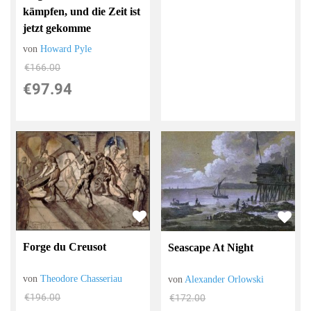
kämpfen, und die Zeit ist
jetzt gekomme
von
Howard Pyle
€166.00
€97.94
Forge du Creusot
Seascape At Night
von
Theodore Chasseriau
von
Alexander Orlowski
€196.00
€172.00