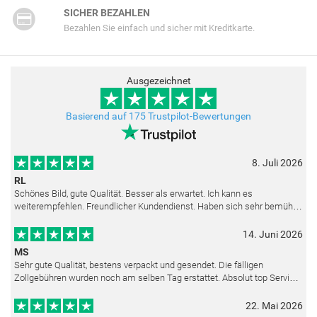
SICHER BEZAHLEN
Bezahlen Sie einfach und sicher mit Kreditkarte.
Ausgezeichnet
Basierend auf 175 Trustpilot-Bewertungen
8. Juli 2026
RL
Schönes Bild, gute Qualität. Besser als erwartet. Ich kann es
weiterempfehlen. Freundlicher Kundendienst. Haben sich sehr bemüht
als die Lieferung sich etwas verzögerte. Bild war gut verpackt. Nur FedEx
14. Juni 2026
MS
Sehr gute Qualität, bestens verpackt und gesendet. Die fälligen
Zollgebühren wurden noch am selben Tag erstattet. Absolut top Service
und mit dem Ölbild sehr zufrieden.
22. Mai 2026