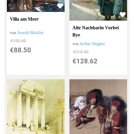
Villa am Meer
Alte Nachbarin Vorbei
von
Arnold Böcklin
Bye
€150.00
von
Arthur Hughes
€88.50
€218.00
€128.62