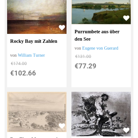
Purrumbete aus über
den See
Rocky Bay mit Zahlen
von
Eugene von Guerard
von
William Turner
€131.00
€174.00
€77.29
€102.66