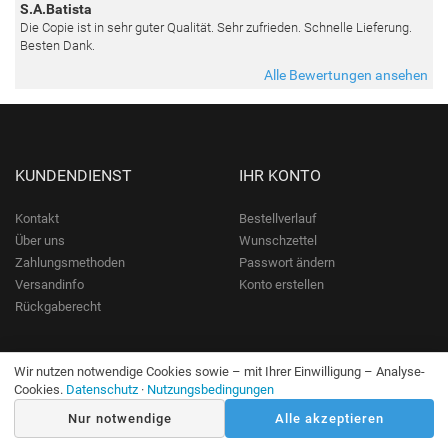
S.A.Batista
Die Copie ist in sehr guter Qualität. Sehr zufrieden. Schnelle Lieferung.
Besten Dank.
Alle Bewertungen ansehen
KUNDENDIENST
IHR KONTO
Kontakt
Bestellverlauf
Über uns
Wunschzettel
Zahlungsmethoden
Passwort ändern
Versandinfo
Konto erstellen
Rückgaberecht
INFORMATIONEN
KONTAKT
Wir nutzen notwendige Cookies sowie – mit Ihrer Einwilligung – Analyse-
Cookies.
Datenschutz
·
Nutzungsbedingungen
Top 500 Gemälde
TAOYI LIMITED
Nur notwendige
Alle akzeptieren
Kundenbewertungen
support@MalereiKopie.de