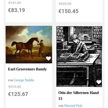
€141.00
€255.00
€83.19
€150.45
Earl Grosvenors Bandy
von
George Stubbs
€213.00
Otto der Silbernen Hand
€125.67
13
von
Howard Pyle