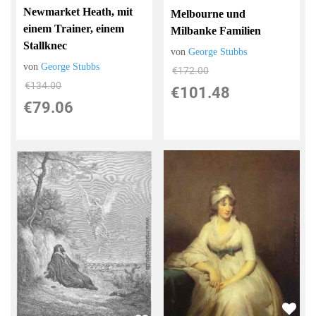
Newmarket Heath, mit
Melbourne und
einem Trainer, einem
Milbanke Familien
Stallknec
von
George Stubbs
von
George Stubbs
€172.00
€134.00
€101.48
€79.06