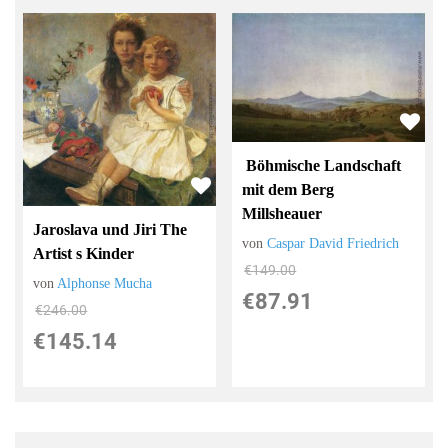
Böhmische Landschaft
mit dem Berg
Millsheauer
Jaroslava und Jiri The
von
Caspar David Friedrich
Artist s Kinder
€149.00
von
Alphonse Mucha
€87.91
€246.00
€145.14