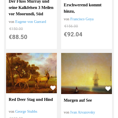
Der Fluss Murray und
Erschwerend kommt
seine Kalkfelsen 3 Meilen
hinzu,
vor Moorundi, Süd
von
Francisco Goya
von
Eugene von Guerard
€156.00
€150.00
€92.04
€88.50
Red Deer Stag und Hind
Morgen auf See
von
George Stubbs
von
Ivan Aivazovsky