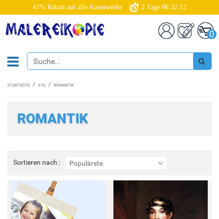
41% Rabatt auf alle Kunstwerke
2
Tage
06:32:09
0
STARTSEITE
STIL
ROMANTIK
ROMANTIK
Sortieren
Sortieren nach :
Populärste
nach
: