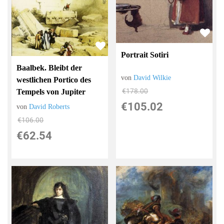
Portrait Sotiri
Baalbek. Bleibt der
von
David Wilkie
westlichen Portico des
€178.00
Tempels von Jupiter
€105.02
von
David Roberts
€106.00
€62.54