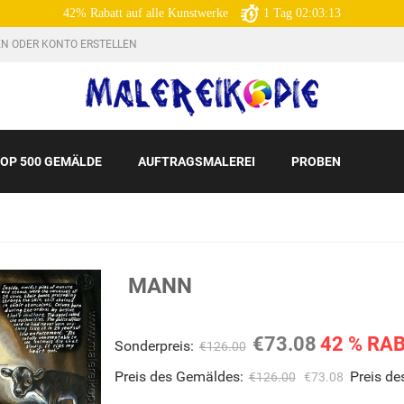
42% Rabatt auf alle Kunstwerke
1
Tag
02:03:12
N ODER KONTO ERSTELLEN
OP 500 GEMÄLDE
AUFTRAGSMALEREI
PROBEN
MANN
€73.08
42 % RA
Sonderpreis:
€126.00
Preis des Gemäldes:
Preis d
€126.00
€73.08