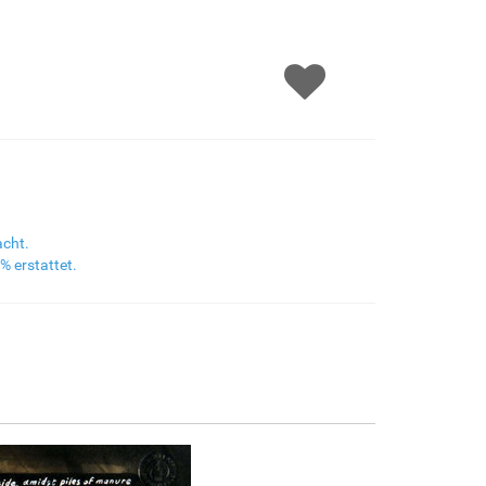
F8645-298
F6537-236
F7034-298
F7034-296
€156.93
€83.25
€116.69
€116.69
F6731-224
F6731-226
F4827-234
F8645-296
€116.69
€116.69
€110.64
€108.23
F4613-236
F5130-204
F6035-220
F2833-204
acht.
€84.06
€121.19
€109.09
€99.79
% erstattet.