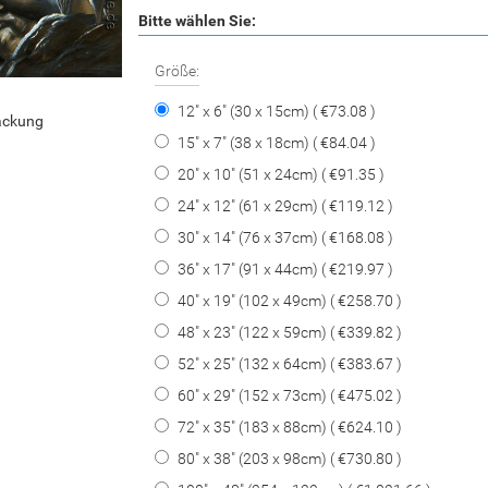
Bitte wählen Sie:
Größe:
12" x 6" (30 x 15cm) ( €73.08 )
packung
15" x 7" (38 x 18cm) ( €84.04 )
20" x 10" (51 x 24cm) ( €91.35 )
24" x 12" (61 x 29cm) ( €119.12 )
30" x 14" (76 x 37cm) ( €168.08 )
36" x 17" (91 x 44cm) ( €219.97 )
40" x 19" (102 x 49cm) ( €258.70 )
48" x 23" (122 x 59cm) ( €339.82 )
52" x 25" (132 x 64cm) ( €383.67 )
60" x 29" (152 x 73cm) ( €475.02 )
72" x 35" (183 x 88cm) ( €624.10 )
80" x 38" (203 x 98cm) ( €730.80 )