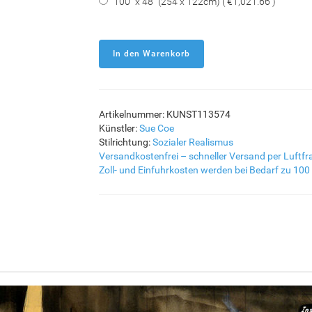
100" x 48" (254 x 122cm) ( €1,021.66 )
Artikelnummer: KUNST113574
Künstler:
Sue Coe
Stilrichtung:
Sozialer Realismus
Versandkostenfrei – schneller Versand per Luftfr
Zoll- und Einfuhrkosten werden bei Bedarf zu 100 