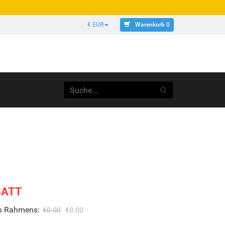
Warenkorb 0
€ EUR
BATT
es Rahmens:
€0.00
€0.00