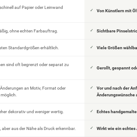
schinell auf Papier oder Leinwand
Von Künstlern mit Ö
äßig, ohne echten Farbauftrag.
Sichtbare Pinselstri
esten Standardgrößen erhältlich.
Viele Größen wählb
n sind oft begrenzt oder separat zu
Gerollt, gespannt od
 Änderungen an Motiv, Format oder
Vor und nach der An
möglich.
Änderungswünsche 
eher dekorativ und weniger wertig.
Echtes handgemaltes
 aber aus der Nähe als Druck erkennbar.
Wirkt wie ein echtes 