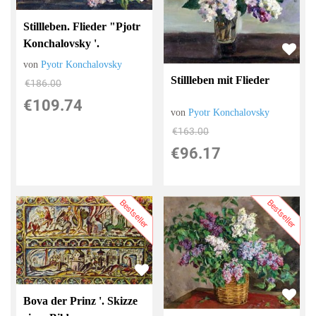
Stillleben. Flieder "Pjotr ​​
Konchalovsky '.
von
Pyotr Konchalovsky
Stillleben mit Flieder
€186.00
€109.74
von
Pyotr Konchalovsky
€163.00
€96.17
Bestseller
Bestseller
Bova der Prinz '. Skizze