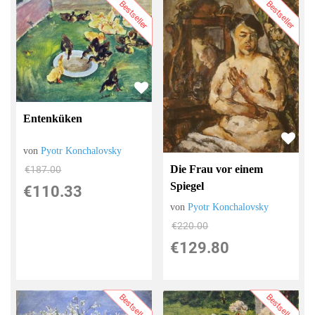
Bestseller
Bestseller
Entenküken
von
Pyotr Konchalovsky
Die Frau vor einem
€187.00
Spiegel
€110.33
von
Pyotr Konchalovsky
€220.00
€129.80
Bestseller
Bestseller