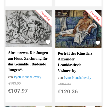
Bestseller
Bestseller
Abramzewo. Die Jungen
Porträt des Künstlers
am Fluss. Zeichnung für
Alexander
das Gemälde „Badende
Leonidowitsch
Jungen“.
Vishnevsky
von
Pyotr Konchalovsky
von
Pyotr Konchalovsky
€183.00
€204.00
€107.97
€120.36