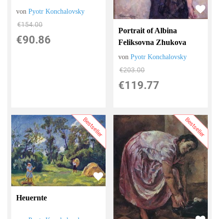
von
Pyotr Konchalovsky
€154.00
Portrait of Albina
€90.86
Feliksovna Zhukova
von
Pyotr Konchalovsky
€203.00
€119.77
Bestseller
Bestseller
Heuernte