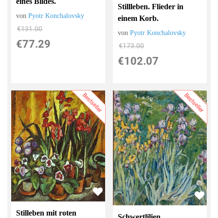
eines Bildes.
Stillleben. Flieder in
von
Pyotr Konchalovsky
einem Korb.
€131.00
von
Pyotr Konchalovsky
€77.29
€173.00
€102.07
Bestseller
Bestseller
Stilleben mit roten
Schwertlilien