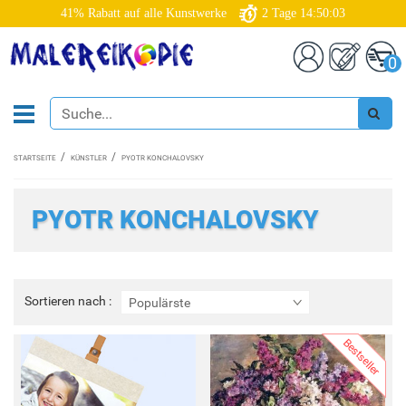
41% Rabatt auf alle Kunstwerke
2
Tage
14:50:01
0
STARTSEITE
KÜNSTLER
PYOTR KONCHALOVSKY
PYOTR KONCHALOVSKY
Sortieren
Sortieren nach :
Populärste
nach
:
Bestseller