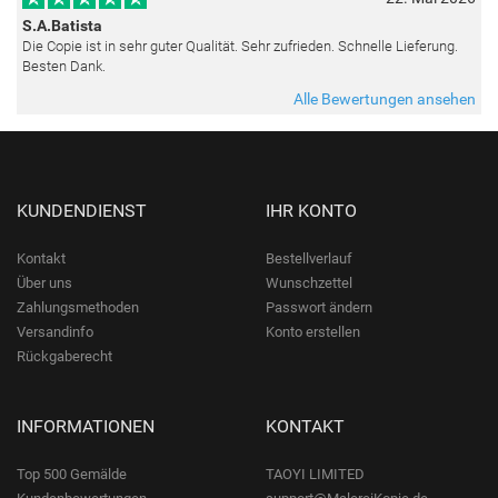
S.A.Batista
Die Copie ist in sehr guter Qualität. Sehr zufrieden. Schnelle Lieferung.
Besten Dank.
Alle Bewertungen ansehen
KUNDENDIENST
IHR KONTO
Kontakt
Bestellverlauf
Über uns
Wunschzettel
Zahlungsmethoden
Passwort ändern
Versandinfo
Konto erstellen
Rückgaberecht
INFORMATIONEN
KONTAKT
Top 500 Gemälde
TAOYI LIMITED