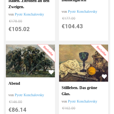
Italien. Zitronen an den
Zweigen.
von
Pyotr Konchalovsky
von
Pyotr Konchalovsky
€177.00
€178.00
€104.43
€105.02
Bestseller
Bestseller
Abend
Stillleben. Das grüne
Glas.
von
Pyotr Konchalovsky
von
Pyotr Konchalovsky
€146.00
€162.00
€86.14