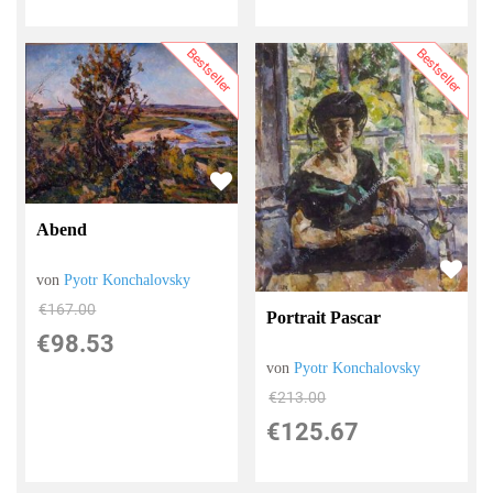
Bestseller
Bestseller
Abend
von
Pyotr Konchalovsky
€167.00
Portrait Pascar
€98.53
von
Pyotr Konchalovsky
€213.00
€125.67