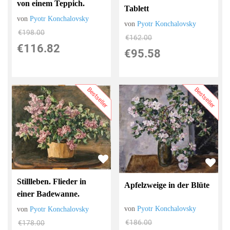
von einem Teppich.
Tablett
von
Pyotr Konchalovsky
von
Pyotr Konchalovsky
€198.00
€162.00
€116.82
€95.58
Bestseller
Bestseller
Stillleben. Flieder in
Apfelzweige in der Blüte
einer Badewanne.
von
Pyotr Konchalovsky
von
Pyotr Konchalovsky
€186.00
€178.00