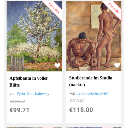
Bestseller
Bestseller
Studierende im Studio
Apfelbaum in voller
(nackte)
Blüte
von
Pyotr Konchalovsky
von
Pyotr Konchalovsky
€200.00
€169.00
€118.00
€99.71