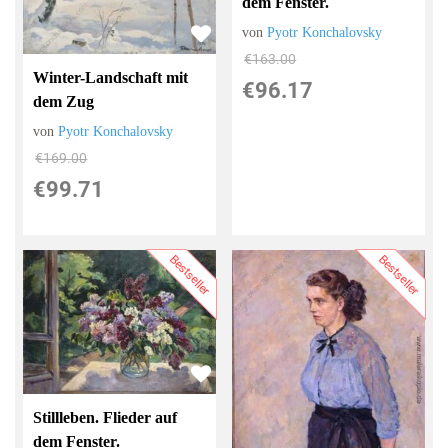
dem Fenster.
von
Pyotr Konchalovsky
€163.00
Winter-Landschaft mit
€96.17
dem Zug
von
Pyotr Konchalovsky
€169.00
€99.71
Bestseller
Bestseller
Stillleben. Flieder auf
dem Fenster.