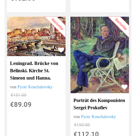
Bestseller
Bestseller
Leningrad. Brücke von
Belinski. Kirche St.
Simeon und Hanna.
von
Pyotr Konchalovsky
€151.00
Porträt des Komponisten
€89.09
Sergei Prokofiev
von
Pyotr Konchalovsky
€190.00
€112.10