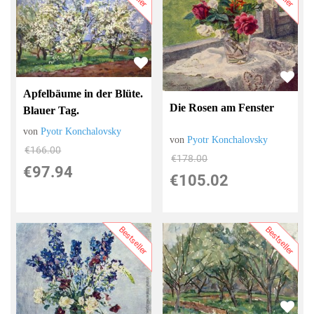
Apfelbäume in der Blüte.
Die Rosen am Fenster
Blauer Tag.
von
Pyotr Konchalovsky
von
Pyotr Konchalovsky
€166.00
€178.00
€97.94
€105.02
Bestseller
Bestseller