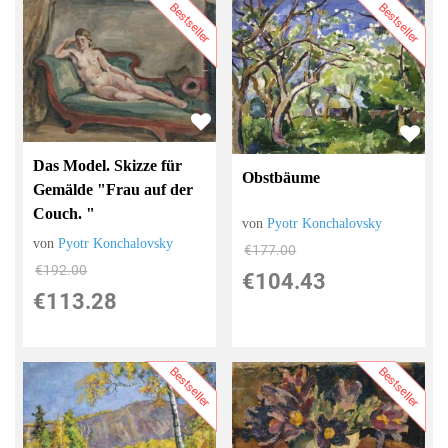
Bestseller
Bestseller
Das Model. Skizze für
Obstbäume
Gemälde "Frau auf der
Couch. "
von
Pyotr Konchalovsky
von
Pyotr Konchalovsky
€177.00
€192.00
€104.43
€113.28
Bestseller
Bestseller