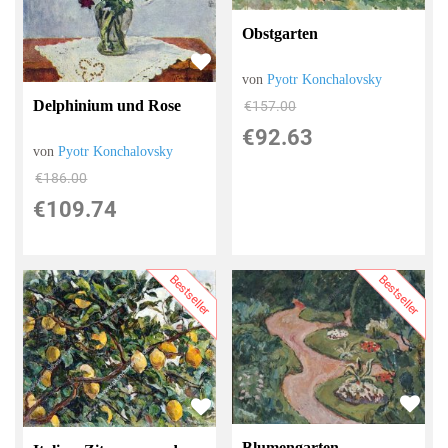
Obstgarten
von
Pyotr Konchalovsky
Delphinium und Rose
€157.00
€92.63
von
Pyotr Konchalovsky
€186.00
€109.74
Bestseller
Bestseller
Blumengarten