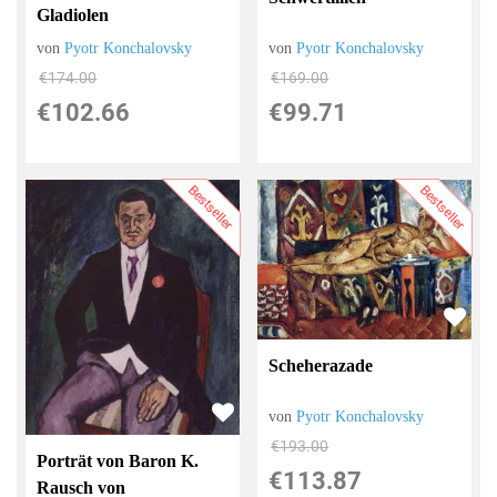
Gladiolen
von
Pyotr Konchalovsky
von
Pyotr Konchalovsky
€169.00
€174.00
€99.71
€102.66
Bestseller
Bestseller
Scheherazade
von
Pyotr Konchalovsky
€193.00
Porträt von Baron K.
€113.87
Rausch von