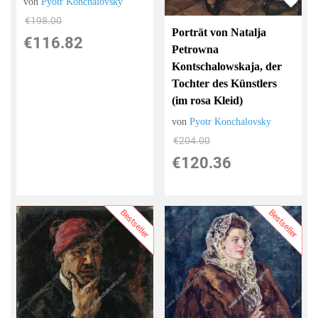
von
Pyotr Konchalovsky
€198.00
Porträt von Natalja
€116.82
Petrowna
Kontschalowskaja, der
Tochter des Künstlers
(im rosa Kleid)
von
Pyotr Konchalovsky
€204.00
€120.36
Bestseller
Bestseller