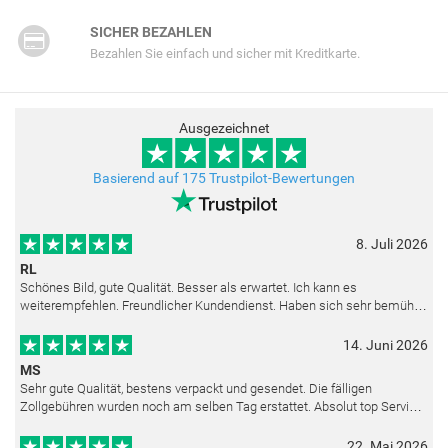
SICHER BEZAHLEN
Bezahlen Sie einfach und sicher mit Kreditkarte.
Ausgezeichnet
Basierend auf 175 Trustpilot-Bewertungen
8. Juli 2026
RL
Schönes Bild, gute Qualität. Besser als erwartet. Ich kann es
weiterempfehlen. Freundlicher Kundendienst. Haben sich sehr bemüht
als die Lieferung sich etwas verzögerte. Bild war gut verpackt. Nur FedEx
14. Juni 2026
MS
Sehr gute Qualität, bestens verpackt und gesendet. Die fälligen
Zollgebühren wurden noch am selben Tag erstattet. Absolut top Service
und mit dem Ölbild sehr zufrieden.
22. Mai 2026