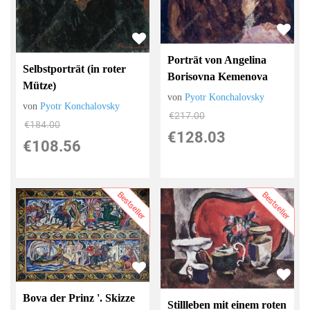
Porträt von Angelina
Selbstporträt (in roter
Borisovna Kemenova
Mütze)
von
Pyotr Konchalovsky
von
Pyotr Konchalovsky
€217.00
€184.00
€128.03
€108.56
Bestseller
Bestseller
Bova der Prinz '. Skizze
Stillleben mit einem roten