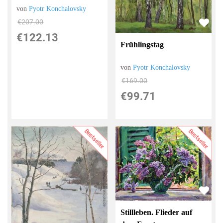
von
Pyotr Konchalovsky
€207.00
€122.13
Frühlingstag
von
Pyotr Konchalovsky
€169.00
€99.71
Bestseller
Bestseller
Stillleben. Flieder auf