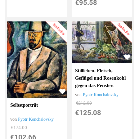
€95.58
Bestseller
Bestseller
Stillleben. Fleisch,
Geflügel und Rosenkohl
gegen das Fenster.
von
Pyotr Konchalovsky
€212.00
Selbstporträt
€125.08
von
Pyotr Konchalovsky
€174.00
€102.66