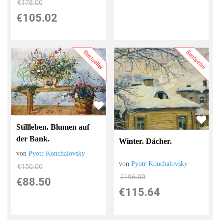
€178.00
€105.02
Bestseller
Bestseller
Stillleben. Blumen auf
der Bank.
Winter. Dächer.
von
Pyotr Konchalovsky
von
Pyotr Konchalovsky
€150.00
€196.00
€88.50
€115.64