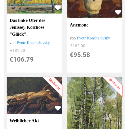
Das linke Ufer des
Anemone
Jenissej. Kolchose
"Glück".
von
Pyotr Konchalovsky
von
Pyotr Konchalovsky
€162.00
€181.00
€95.58
€106.79
Bestseller
Bestseller
Weiblicher Akt