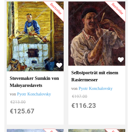
Bestseller
Bestseller
Selbstporträt mit einem
Stovemaker Sumkin von
Rasiermesser
Maloyaroslavets
von
Pyotr Konchalovsky
von
Pyotr Konchalovsky
€197.00
€213.00
€116.23
€125.67