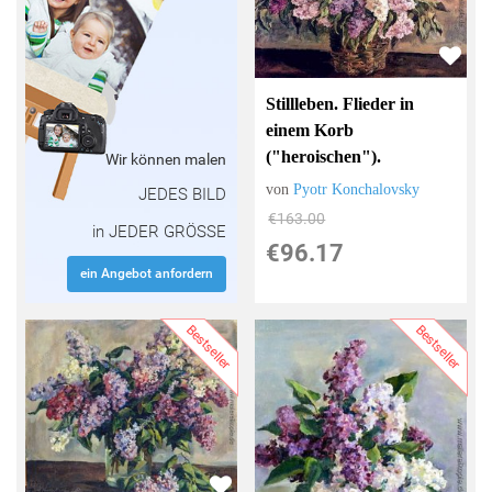
Stillleben. Flieder in
einem Korb
("heroischen").
Wir können malen
von
Pyotr Konchalovsky
JEDES BILD
€163.00
in JEDER GRÖSSE
€96.17
ein Angebot anfordern
Bestseller
Bestseller