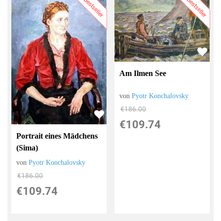
Bestseller
Bestseller
Am Ilmen See
von
Pyotr Konchalovsky
€186.00
€109.74
Portrait eines Mädchens
(Sima)
von
Pyotr Konchalovsky
€186.00
€109.74