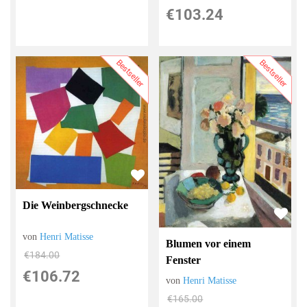
€103.24
Bestseller
Bestseller
Die Weinbergschnecke
von
Henri Matisse
Blumen vor einem
€184.00
Fenster
€106.72
von
Henri Matisse
€165.00