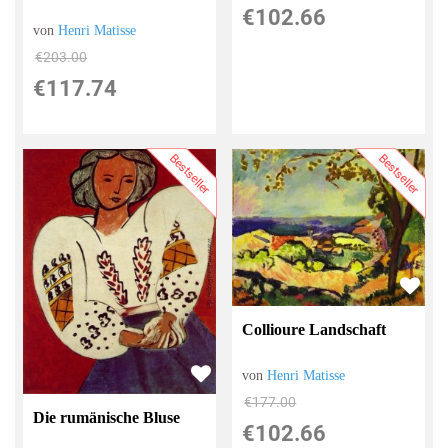
€102.66
von
Henri Matisse
€203.00
€117.74
Bestseller
Bestseller
Collioure Landschaft
von
Henri Matisse
€177.00
Die rumänische Bluse
€102.66