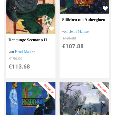
Stilleben mit Auberginen
von
Henri Matisse
€186.00
Der junge Seemann II
€107.88
von
Henri Matisse
€196.00
€113.68
Bestseller
Bestseller