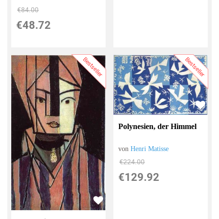
€84.00
€48.72
Bestseller
Bestseller
Polynesien, der Himmel
von
Henri Matisse
€224.00
€129.92