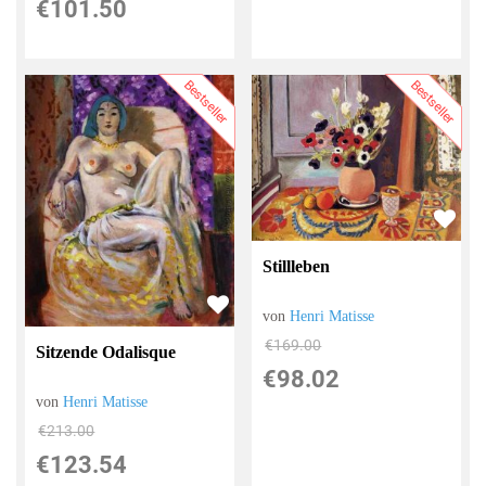
€101.50
Bestseller
Bestseller
Stillleben
von
Henri Matisse
€169.00
Sitzende Odalisque
€98.02
von
Henri Matisse
€213.00
€123.54