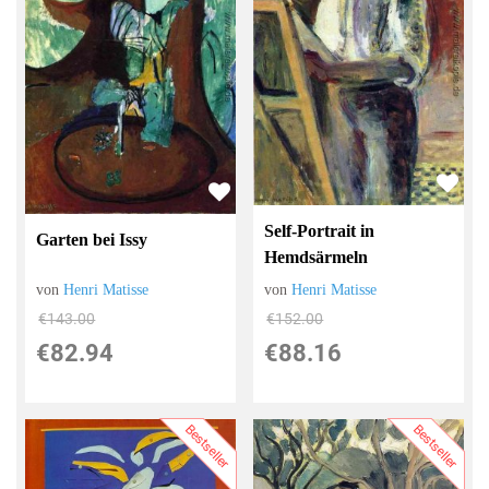
Self-Portrait in
Garten bei Issy
Hemdsärmeln
von
Henri Matisse
von
Henri Matisse
€152.00
€143.00
€88.16
€82.94
Bestseller
Bestseller