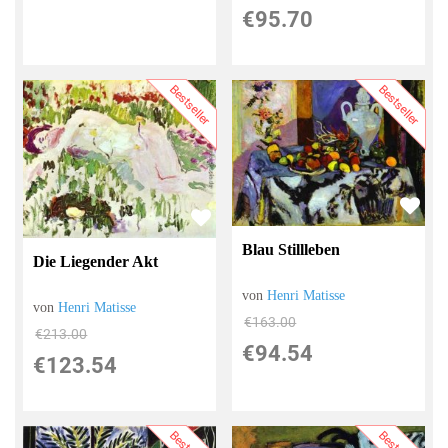
€95.70
Bestseller
Bestseller
Blau Stillleben
Die Liegender Akt
von
Henri Matisse
von
Henri Matisse
€163.00
€213.00
€94.54
€123.54