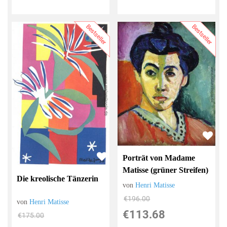
Bestseller
Bestseller
Porträt von Madame
Matisse (grüner Streifen)
Die kreolische Tänzerin
von
Henri Matisse
€196.00
von
Henri Matisse
€113.68
€175.00