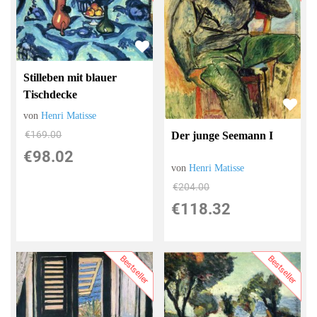
Stilleben mit blauer
Tischdecke
von
Henri Matisse
€169.00
Der junge Seemann I
€98.02
von
Henri Matisse
€204.00
€118.32
Bestseller
Bestseller