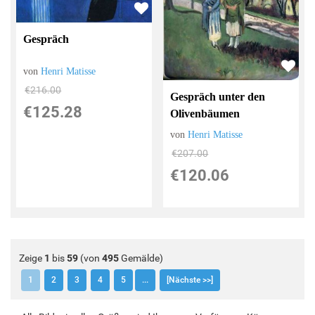
Gespräch
von
Henri Matisse
€216.00
Gespräch unter den
€125.28
Olivenbäumen
von
Henri Matisse
€207.00
€120.06
Zeige
1
bis
59
(von
495
Gemälde)
1
2
3
4
5
...
[Nächste >>]