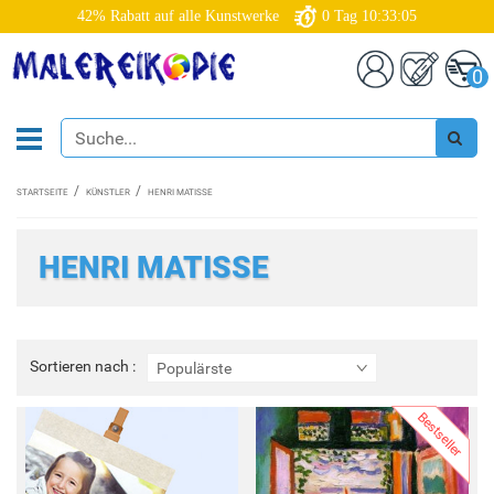
42% Rabatt auf alle Kunstwerke
0
Tag
10:33:03
0
STARTSEITE
KÜNSTLER
HENRI MATISSE
HENRI MATISSE
Sortieren
Sortieren nach :
Populärste
nach
:
Bestseller