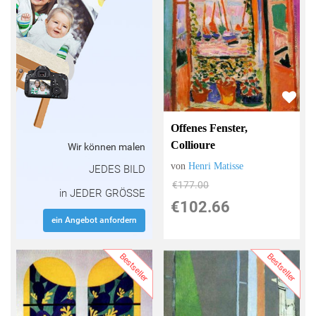
Offenes Fenster,
Collioure
Wir können malen
von
Henri Matisse
JEDES BILD
€177.00
in JEDER GRÖSSE
€102.66
ein Angebot anfordern
Bestseller
Bestseller