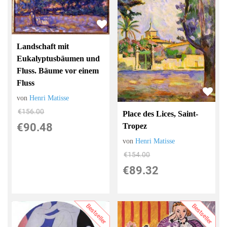
Landschaft mit
Eukalyptusbäumen und
Fluss. Bäume vor einem
Fluss
von
Henri Matisse
€156.00
Place des Lices, Saint-
€90.48
Tropez
von
Henri Matisse
€154.00
€89.32
Bestseller
Bestseller