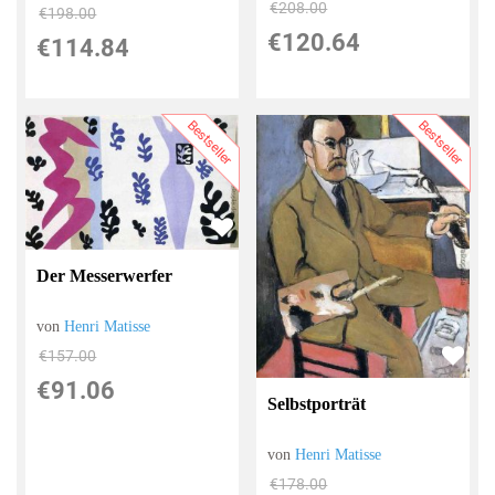
€208.00
€198.00
€120.64
€114.84
Bestseller
Bestseller
Der Messerwerfer
von
Henri Matisse
€157.00
€91.06
Selbstporträt
von
Henri Matisse
€178.00