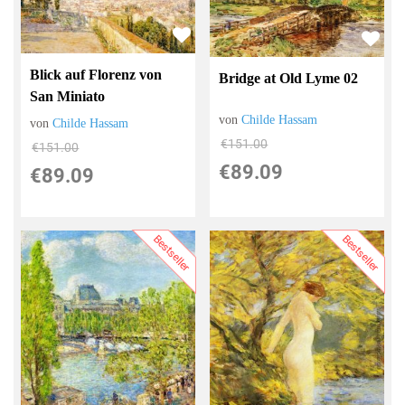
Blick auf Florenz von
Bridge at Old Lyme 02
San Miniato
von
Childe Hassam
von
Childe Hassam
€151.00
€151.00
€89.09
€89.09
Bestseller
Bestseller