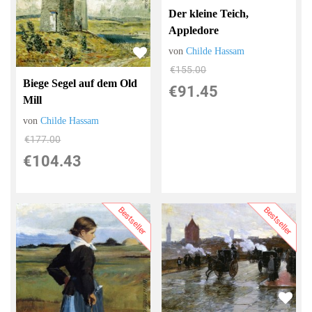
Der kleine Teich,
Appledore
von
Childe Hassam
€155.00
Biege Segel auf dem Old
€91.45
Mill
von
Childe Hassam
€177.00
€104.43
Bestseller
Bestseller