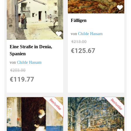
Fälligen
von
Childe Hassam
€213.00
Eine Straße in Denia,
€125.67
Spanien
von
Childe Hassam
€203.00
€119.77
Bestseller
Bestseller