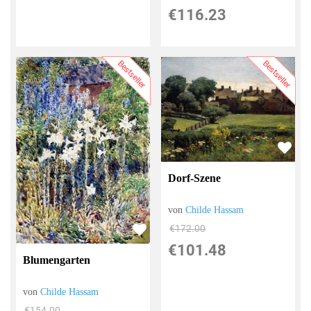
€116.23
Bestseller
Bestseller
Dorf-Szene
von
Childe Hassam
€172.00
€101.48
Blumengarten
von
Childe Hassam
€154.00