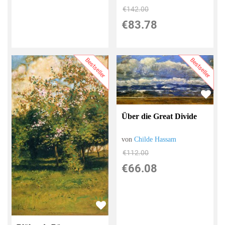
€142.00
€83.78
Bestseller
Bestseller
Über die Great Divide
von
Childe Hassam
€112.00
€66.08