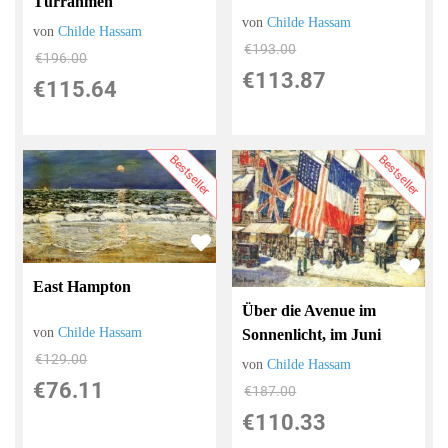
Türrahmen
von
Childe Hassam
von
Childe Hassam
€193.00
€196.00
€113.87
€115.64
Bestseller
Bestseller
East Hampton
Über die Avenue im
von
Childe Hassam
Sonnenlicht, im Juni
€129.00
von
Childe Hassam
€76.11
€187.00
€110.33