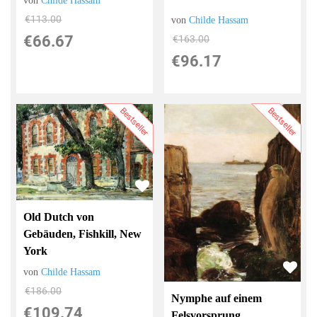
von
Childe Hassam
€113.00
von
Childe Hassam
€66.67
€163.00
€96.17
Bestseller
Bestseller
Old Dutch von
Gebäuden, Fishkill, New
York
von
Childe Hassam
€186.00
Nymphe auf einem
€109.74
Felsvorsprung