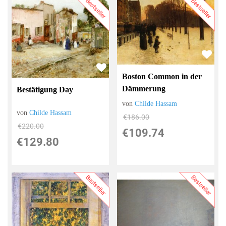
Bestseller
Bestseller
Boston Common in der
Dämmerung
Bestätigung Day
von
Childe Hassam
von
Childe Hassam
€186.00
€220.00
€109.74
€129.80
Bestseller
Bestseller