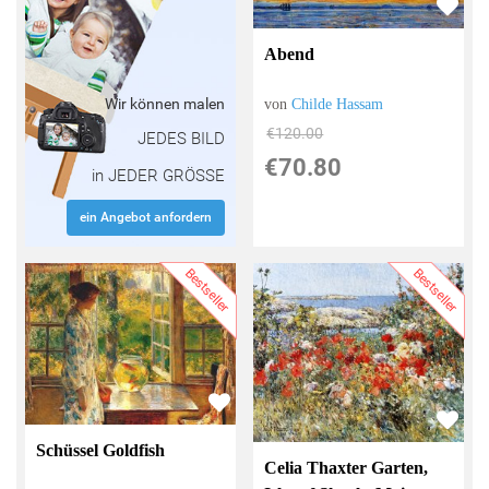
Abend
Wir können malen
von
Childe Hassam
€120.00
JEDES BILD
€70.80
in JEDER GRÖSSE
ein Angebot anfordern
Bestseller
Bestseller
Schüssel Goldfish
Celia Thaxter Garten,