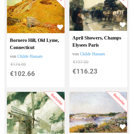
April Showers, Champs
Bornero Hill, Old Lyme,
Elysees Paris
Connecticut
von
Childe Hassam
von
Childe Hassam
€197.00
€174.00
€116.23
€102.66
Bestseller
Bestseller