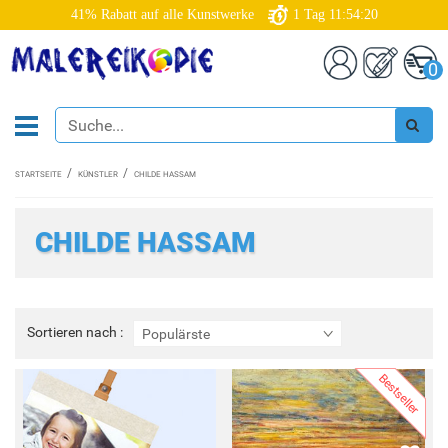
41% Rabatt auf alle Kunstwerke
1
Tag
11:54:18
0
STARTSEITE
KÜNSTLER
CHILDE HASSAM
CHILDE HASSAM
Sortieren
Sortieren nach :
Populärste
nach
:
Bestseller