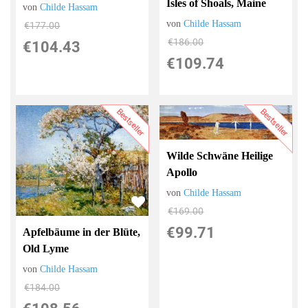
Isles of Shoals, Maine
von
Childe Hassam
von
Childe Hassam
€177.00
€186.00
€104.43
€109.74
Bestseller
Bestseller
Wilde Schwäne Heilige
Apollo
von
Childe Hassam
€169.00
€99.71
Apfelbäume in der Blüte,
Old Lyme
von
Childe Hassam
€184.00