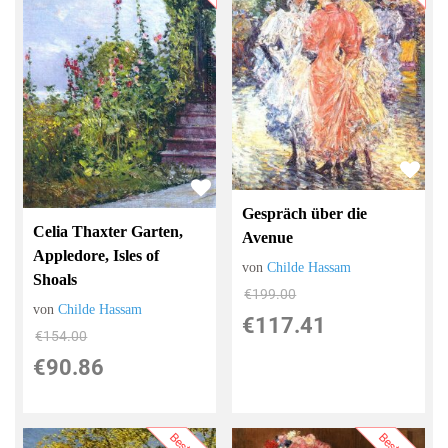
Gespräch über die
Celia Thaxter Garten,
Avenue
Appledore, Isles of
von
Childe Hassam
Shoals
€199.00
von
Childe Hassam
€117.41
€154.00
€90.86