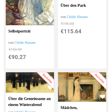
Über den Park
von
Childe Hassam
€196.00
€115.64
Selbstporträt
von
Childe Hassam
€153.00
€90.27
Bestseller
Bestseller
Über die Gemeinsame an
einem Winterabend
Mädchen,