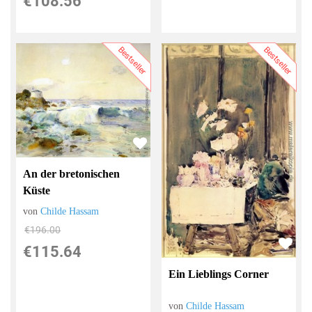
€108.56
Bestseller
Bestseller
An der bretonischen
Küste
von
Childe Hassam
€196.00
€115.64
Ein Lieblings Corner
von
Childe Hassam