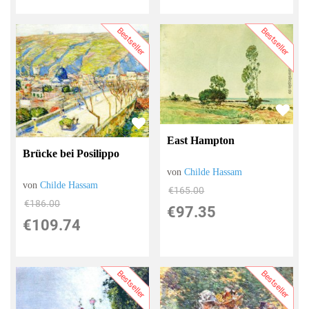
Bestseller
Bestseller
East Hampton
Brücke bei Posilippo
von
Childe Hassam
von
Childe Hassam
€165.00
€186.00
€97.35
€109.74
Bestseller
Bestseller