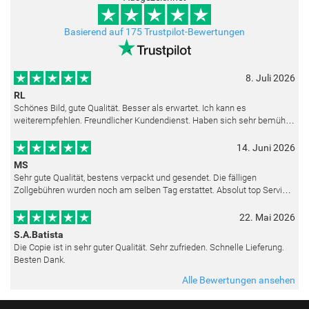
Basierend auf 175 Trustpilot-Bewertungen
8. Juli 2026
RL
Schönes Bild, gute Qualität. Besser als erwartet. Ich kann es
weiterempfehlen. Freundlicher Kundendienst. Haben sich sehr bemüht
als die Lieferung sich etwas verzögerte. Bild war gut verpackt. Nur FedEx
14. Juni 2026
MS
Sehr gute Qualität, bestens verpackt und gesendet. Die fälligen
Zollgebühren wurden noch am selben Tag erstattet. Absolut top Service
und mit dem Ölbild sehr zufrieden.
22. Mai 2026
S.A.Batista
Die Copie ist in sehr guter Qualität. Sehr zufrieden. Schnelle Lieferung.
Besten Dank.
Alle Bewertungen ansehen