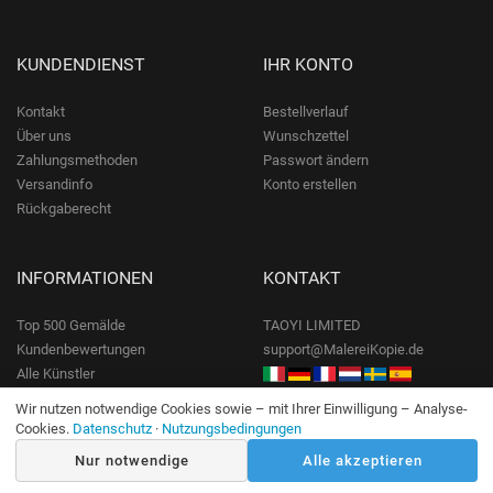
KUNDENDIENST
IHR KONTO
Kontakt
Bestellverlauf
Über uns
Wunschzettel
Zahlungsmethoden
Passwort ändern
Versandinfo
Konto erstellen
Rückgaberecht
INFORMATIONEN
KONTAKT
Top 500 Gemälde
TAOYI LIMITED
Kundenbewertungen
support@MalereiKopie.de
Alle Künstler
Datenschutz
Wir nutzen notwendige Cookies sowie – mit Ihrer Einwilligung – Analyse-
Nutzungsbedingungen
Cookies.
Datenschutz
·
Nutzungsbedingungen
Nur notwendige
Alle akzeptieren
EXKLUSIVE ANGEBOTE