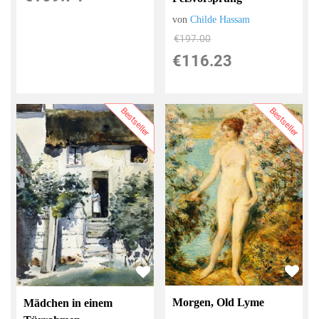
von
Childe Hassam
€197.00
€116.23
Bestseller
Bestseller
Morgen, Old Lyme
Mädchen in einem