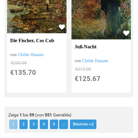
Die Fischer, Cos Cob
Juli-Nacht
von
Childe Hassam
von
Childe Hassam
€230.00
€213.00
€135.70
€125.67
Zeige
1
bis
59
(von
551
Gemälde)
1
2
3
4
5
...
[Nächste >>]