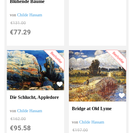
Blühende Bäume
von
Childe Hassam
€131.00
€77.29
Bestseller
Bestseller
Die Schlucht, Appledore
Bridge at Old Lyme
von
Childe Hassam
€162.00
von
Childe Hassam
€95.58
€197.00