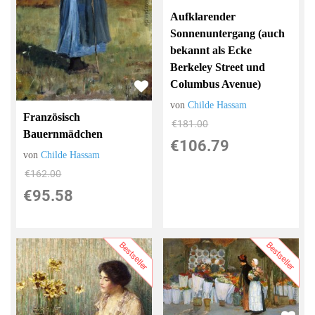
Aufklarender
Sonnenuntergang (auch
bekannt als Ecke
Berkeley Street und
Columbus Avenue)
von
Childe Hassam
Französisch
€181.00
Bauernmädchen
€106.79
von
Childe Hassam
€162.00
€95.58
Bestseller
Bestseller