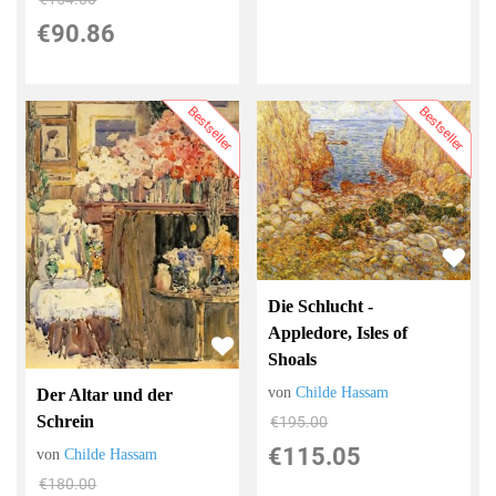
€90.86
Bestseller
Bestseller
Die Schlucht -
Appledore, Isles of
Shoals
von
Childe Hassam
Der Altar und der
Schrein
€195.00
€115.05
von
Childe Hassam
€180.00