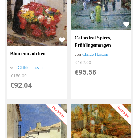
Cathedral Spires,
Frühlingsmorgen
Blumenmädchen
von
Childe Hassam
€162.00
von
Childe Hassam
€95.58
€156.00
€92.04
Bestseller
Bestseller