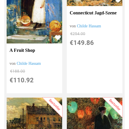
Connecticut Jagd-Szene
von
Childe Hassam
€254.00
€149.86
A Fruit Shop
von
Childe Hassam
€188.00
€110.92
Bestseller
Bestseller