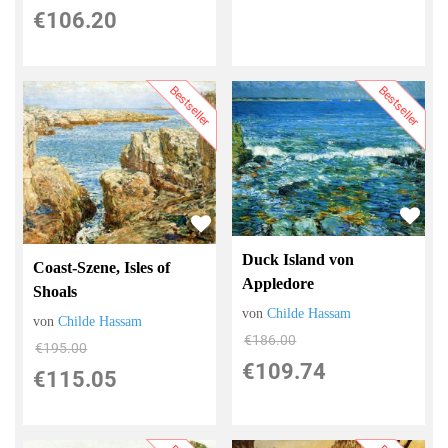
€106.20
Bestseller
Bestseller
Duck Island von
Coast-Szene, Isles of
Appledore
Shoals
von
Childe Hassam
von
Childe Hassam
€186.00
€195.00
€109.74
€115.05