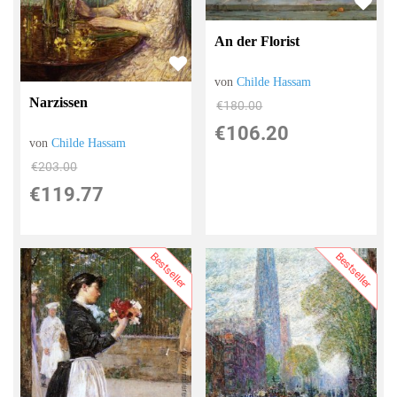
An der Florist
von
Childe Hassam
Narzissen
€180.00
€106.20
von
Childe Hassam
€203.00
€119.77
Bestseller
Bestseller