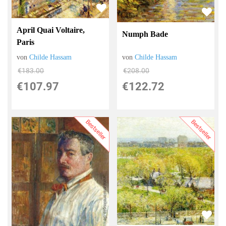
April Quai Voltaire,
Numph Bade
Paris
von
Childe Hassam
von
Childe Hassam
€208.00
€183.00
€122.72
€107.97
Bestseller
Bestseller