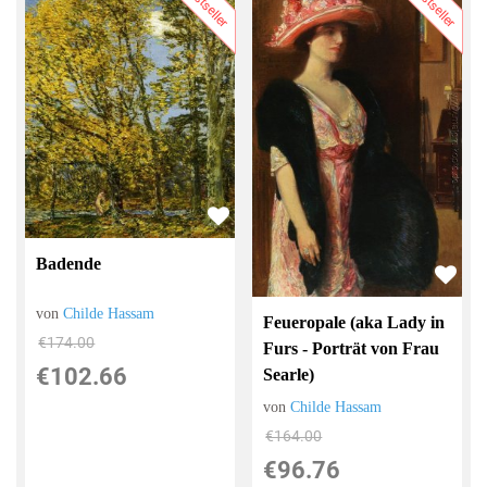
Bestseller
Bestseller
Badende
von
Childe Hassam
Feueropale (aka Lady in
€174.00
Furs - Porträt von Frau
€102.66
Searle)
von
Childe Hassam
€164.00
€96.76