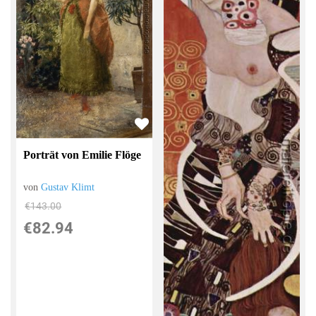
Porträt von Emilie Flöge
von
Gustav Klimt
€143.00
€82.94