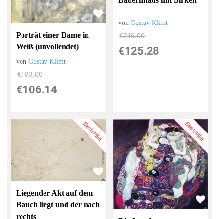
Bauernhaus mit Birken
von
Gustav Klimt
Porträt einer Dame in
€216.00
Weiß (unvollendet)
€125.28
von
Gustav Klimt
€183.00
€106.14
Bestseller
Bestseller
Liegender Akt auf dem
Bauch liegt und der nach
rechts