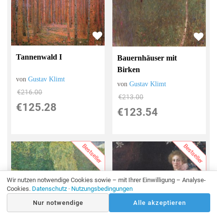
Tannenwald I
Bauernhäuser mit
Birken
von
Gustav Klimt
von
Gustav Klimt
€216.00
€213.00
€125.28
€123.54
Bestseller
Bestseller
Wir nutzen notwendige Cookies sowie – mit Ihrer Einwilligung – Analyse-
Cookies.
Datenschutz
·
Nutzungsbedingungen
Nur notwendige
Alle akzeptieren