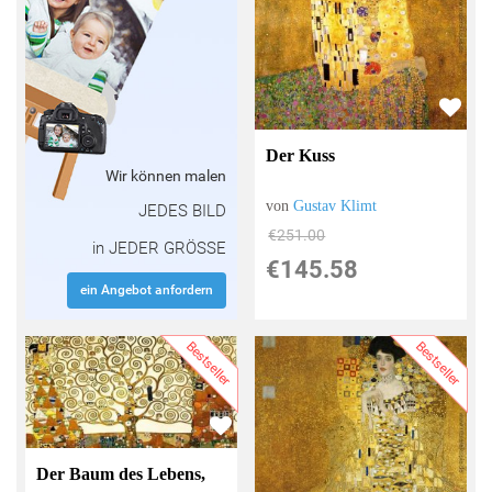
Der Kuss
Wir können malen
von
Gustav Klimt
JEDES BILD
€251.00
in JEDER GRÖSSE
€145.58
ein Angebot anfordern
Bestseller
Bestseller
Der Baum des Lebens,