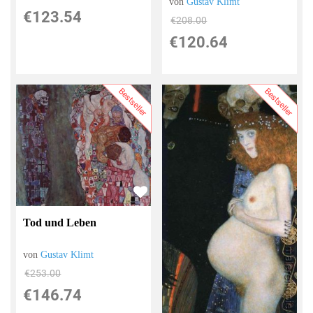
von
Gustav Klimt
€123.54
€208.00
€120.64
Bestseller
Bestseller
Tod und Leben
von
Gustav Klimt
€253.00
€146.74