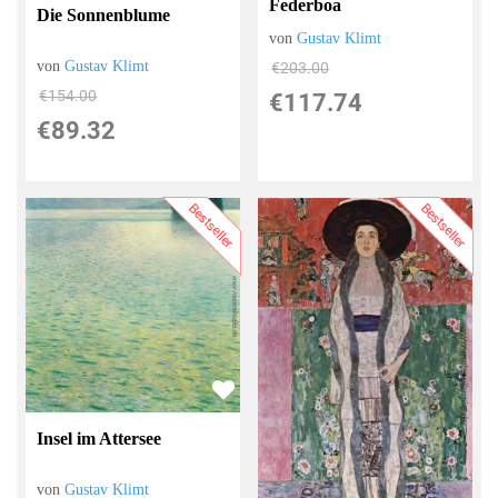
Federboa
Die Sonnenblume
von
Gustav Klimt
von
Gustav Klimt
€203.00
€154.00
€117.74
€89.32
Bestseller
Bestseller
Insel im Attersee
von
Gustav Klimt