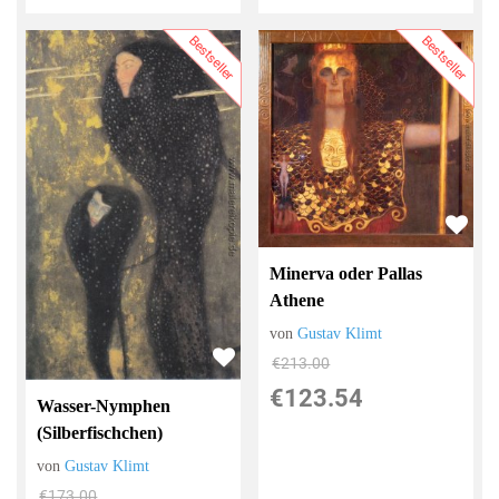
Bestseller
Bestseller
Minerva oder Pallas
Athene
von
Gustav Klimt
€213.00
€123.54
Wasser-Nymphen
(Silberfischchen)
von
Gustav Klimt
€173.00