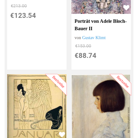
€213.00
€123.54
Porträt von Adele Bloch-
Bauer II
von
Gustav Klimt
€153.00
€88.74
Bestseller
Bestseller