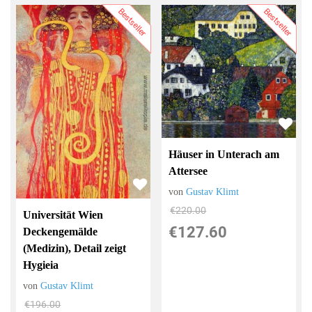
Bestseller
Bestseller
Häuser in Unterach am
Attersee
von
Gustav Klimt
€220.00
Universität Wien
€127.60
Deckengemälde
(Medizin), Detail zeigt
Hygieia
von
Gustav Klimt
€196.00