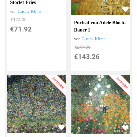
Stoclet-Fries
von
Gustav Klimt
€124.00
Porträt von Adele Bloch-
€71.92
Bauer I
von
Gustav Klimt
€247.00
€143.26
Bestseller
Bestseller