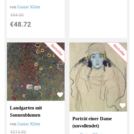
von
Gustav Klimt
€84.00
€48.72
Bestseller
Bestseller
Landgarten mit
Sonnenblumen
Porträt einer Dame
von
Gustav Klimt
(unvollendet)
€213.00