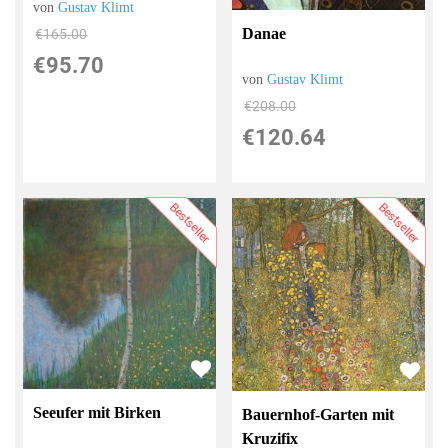
von
Gustav Klimt
Danae
€165.00
€95.70
von
Gustav Klimt
€208.00
€120.64
Bestseller
Bestseller
Seeufer mit Birken
Bauernhof-Garten mit
Kruzifix