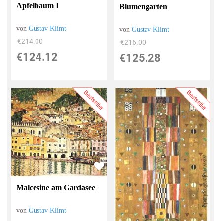
Apfelbaum I
Blumengarten
von
Gustav Klimt
von
Gustav Klimt
€214.00
€216.00
€124.12
€125.28
Bestseller
Bestseller
Malcesine am Gardasee
von
Gustav Klimt