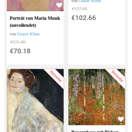
von
Gustav Klimt
€177.00
€102.66
Porträt von Maria Munk
(unvollendet)
von
Gustav Klimt
€121.00
€70.18
Bestseller
Bestseller