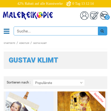
42% Rabatt auf alle Kunstwerke
0
Tag
13:12:12
0
STARTSEITE
KÜNSTLER
GUSTAV KLIMT
GUSTAV KLIMT
Sortieren
Sortieren nach :
Populärste
nach
:
Bestseller