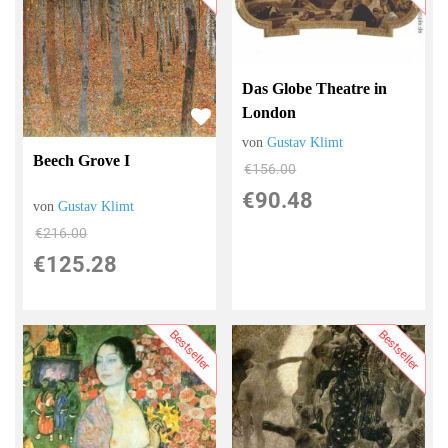
Das Globe Theatre in
London
von
Gustav Klimt
Beech Grove I
€156.00
€90.48
von
Gustav Klimt
€216.00
€125.28
Bestseller
Bestseller