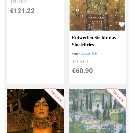
€209.00
€121.22
Entwerfen Sie für das
Stocletfries
von
Gustav Klimt
€105.00
€60.90
Bestseller
Bestseller