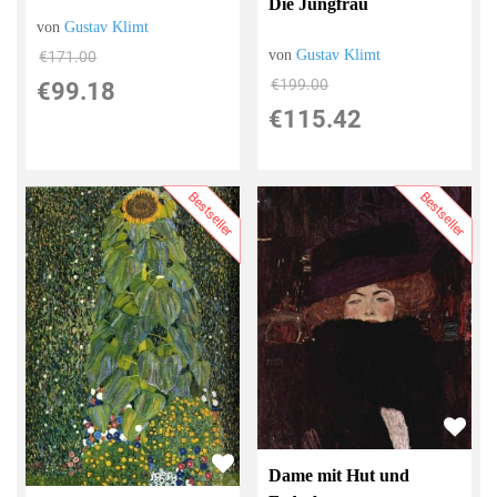
Die Jungfrau
von
Gustav Klimt
von
Gustav Klimt
€171.00
€199.00
€99.18
€115.42
Bestseller
Bestseller
Dame mit Hut und