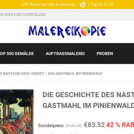
42% Rabatt auf alle Kunstwerke
1
Tag
02:35:32
N ODER KONTO ERSTELLEN
OP 500 GEMÄLDE
AUFTRAGSMALEREI
PROBEN
S NASTAGIO DEGLI ONESTI – DAS GASTMAHL IM PINIENWALD
DIE GESCHICHTE DES NAST
GASTMAHL IM PINIENWAL
€83.52
42 % RA
Sonderpreis:
€144.00