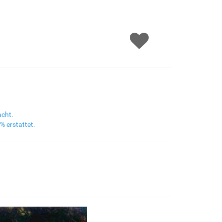
F8645-298
F6537-236
F7034-298
F7034-296
€159.37
€84.55
€118.51
€118.51
F6731-224
F6731-226
F4827-234
F8645-296
€118.51
€118.51
€112.36
€109.91
acht.
% erstattet.
F4613-236
F5130-204
F6035-220
F2833-204
€85.36
€123.07
€110.79
€101.34