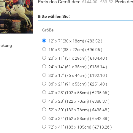
Preis des Gemäldes:
Preis d
€144.00
€83.52
Bitte wählen Sie:
Größe:
12" x 7" (30 x 18cm) ( €83.52 )
packung
15" x 9" (38 x 22cm) ( €96.05 )
20" x 11" (51 x 29cm) ( €104.40 )
24" x 14" (61 x 35cm) ( €136.14 )
30" x 17" (76 x 44cm) ( €192.10 )
36" x 21" (91 x 53cm) ( €251.40 )
40" x 23" (102 x 58cm) ( €295.66 )
48" x 28" (122 x 70cm) ( €388.37 )
52" x 30" (132 x 76cm) ( €438.48 )
60" x 34" (152 x 88cm) ( €542.88 )
72" x 41" (183 x 105cm) ( €713.26 )