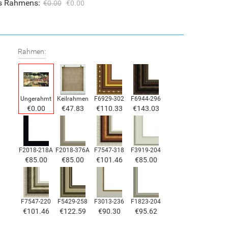
es Rahmens:
€0.00
€0.00
Rahmen:
Ungerahmt
Keilrahmen
F6929-302
F6944-296
€0.00
€47.83
€110.33
€143.03
F2018-218A
F2018-376A
F7547-318
F3919-204
€85.00
€85.00
€101.46
€85.00
F7547-220
F5429-258
F3013-236
F1823-204
€101.46
€122.59
€90.30
€95.62