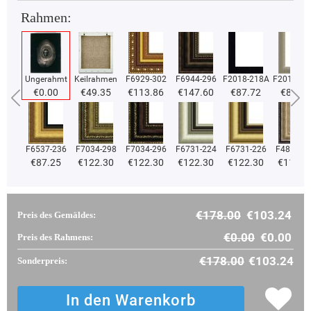
Rahmen:
Ungerahmt
Keilrahmen
F6929-302
F6944-296
F2018-218A
F2018-37
€0.00
€49.35
€113.86
€147.60
€87.72
€87.72
F6537-236
F7034-298
F7034-296
F6731-224
F6731-226
F4827-2
€87.25
€122.30
€122.30
€122.30
€122.30
€115.9
€178.00
€103.24
Preis des Gemäldes:
€0.00
€0.00
Preis des Rahmens:
€178.00
€103.24
Sonderpreis: