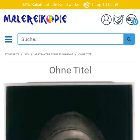
42% Rabatt auf alle Kunstwerke
1
Tag
13:08:58
0
STARTSEITE
STIL
ABSTRAKTER EXPRESSIONISMUS
OHNE TITEL
Ohne Titel