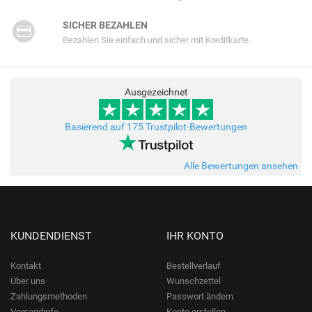
SICHER BEZAHLEN
Bezahlen Sie einfach und sicher mit Kreditkarte.
Ausgezeichnet
Basierend auf 175 Trustpilot-Bewertungen
Alle Bewertungen ansehen
KUNDENDIENST
IHR KONTO
Kontakt
Bestellverlauf
Über uns
Wunschzettel
Zahlungsmethoden
Passwort ändern
Versandinfo
Konto erstellen