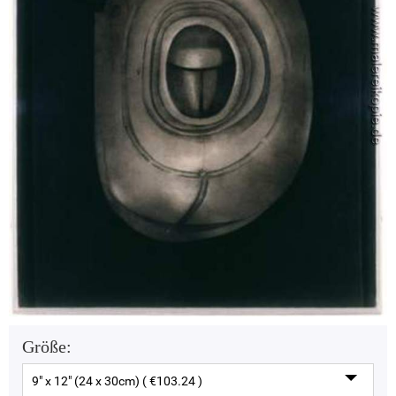
Größe:
9" x 12" (24 x 30cm) ( €103.24 )