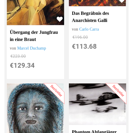
Das Begräbnis des
Anarchisten Galli
von
Carlo Carra
Übergang der Jungfrau
€196.00
in eine Braut
€113.68
von
Marcel Duchamp
€223.00
€129.34
Bestseller
Bestseller
Phantom Abfangjäger