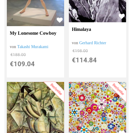
Himalaya
My Lonesome Cowboy
von
Gerhard Richter
von
Takashi Murakami
€198.00
€188.00
€114.84
€109.04
Bestseller
Bestseller