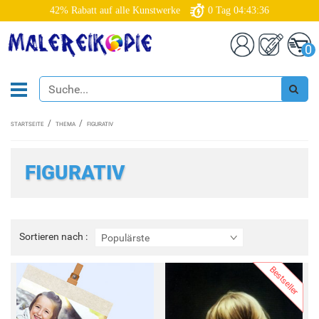
42% Rabatt auf alle Kunstwerke
0
Tag
04:43:34
0
STARTSEITE
THEMA
FIGURATIV
FIGURATIV
Sortieren
Sortieren nach :
Populärste
nach
:
Bestseller