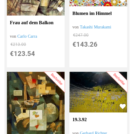
Blumen im Himmel
Frau auf dem Balkon
von
Takashi Murakami
€247.00
von
Carlo Carra
€143.26
€213.00
€123.54
Bestseller
Bestseller
19.3.92
von
Gerhard Richter