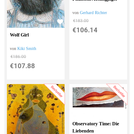
von
Gerhard Richter
€183.00
€106.14
Wolf Girl
von
Kiki Smith
€186.00
€107.88
Bestseller
Bestseller
Observatory Time: Die
Liebenden