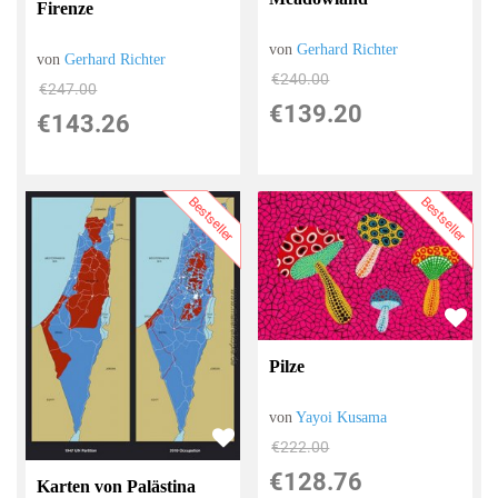
Firenze
von
Gerhard Richter
von
Gerhard Richter
€240.00
€247.00
€139.20
€143.26
Bestseller
Bestseller
Pilze
von
Yayoi Kusama
€222.00
€128.76
Karten von Palästina