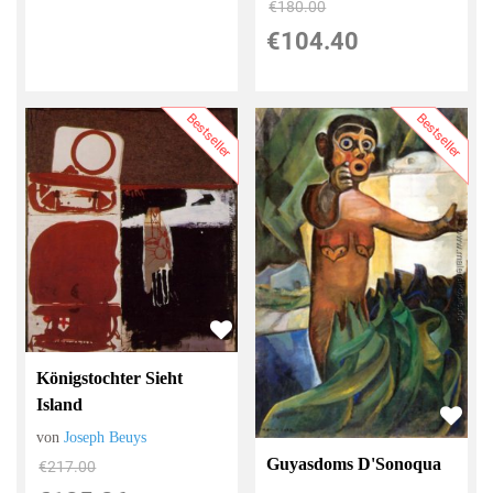
€180.00
€104.40
Bestseller
Bestseller
Königstochter Sieht
Island
von
Joseph Beuys
Guyasdoms D'Sonoqua
€217.00