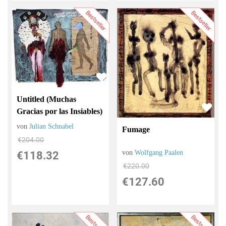
Bestseller
Bestseller
Untitled (Muchas
Gracias por las Insiables)
von
Julian Schnabel
Fumage
€204.00
von
Wolfgang Paalen
€118.32
€220.00
€127.60
Bestseller
Bestseller