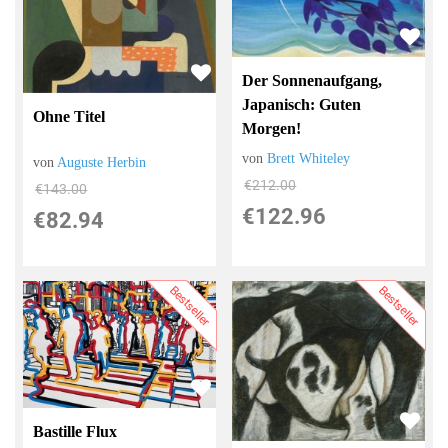
Der Sonnenaufgang,
Japanisch: Guten
Ohne Titel
Morgen!
von
Brett Whiteley
von
Auguste Herbin
€212.00
€143.00
€122.96
€82.94
Bestseller
Bestseller
Bastille Flux