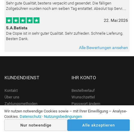
Sehr gute Qualität, bestens verpackt und gesendet. Die fälligen
Zollgebühren wurden noch am selben Tag erstattet. Absolut top Service
und mit dem Ölbild sehr zufrieden.
22. Mai 2026
S.A.Batista
Die Copie ist in sehr guter Qualität. Sehr zufrieden. Schnelle Lieferung.
Besten Dank.
Alle Bewertungen ansehen
KUNDENDIENST
IHR KONTO
Kontakt
Bestellverlauf
Über uns
Wunschzettel
Zahlungsmethoden
Passwort ändern
Versandinfo
Konto erstellen
Wir nutzen notwendige Cookies sowie – mit Ihrer Einwilligung – Analyse-
Cookies.
Datenschutz
·
Nutzungsbedingungen
Rückgaberecht
Nur notwendige
Alle akzeptieren