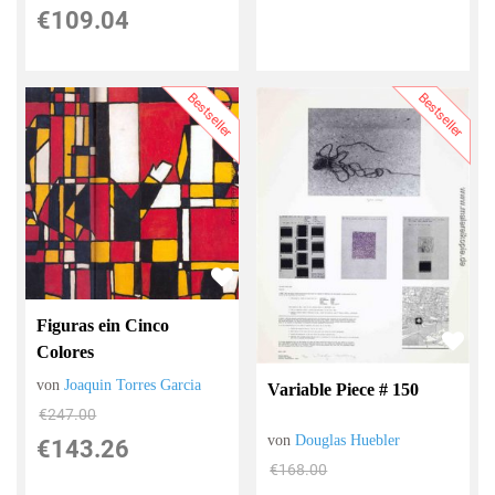
€109.04
Bestseller
Bestseller
Figuras ein Cinco
Colores
von
Joaquin Torres Garcia
Variable Piece # 150
€247.00
von
Douglas Huebler
€143.26
€168.00