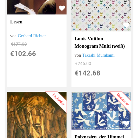
Lesen
von
Gerhard Richter
Louis Vuitton
€177.00
Monogram Multi (weiß)
€102.66
von
Takashi Murakami
€246.00
€142.68
Bestseller
Bestseller
Polynesien, der Himmel