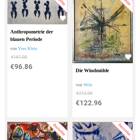
Anthropometrie der
blauen Periode
von
Yves Klein
€167.00
€96.86
Die Windmühle
von
Wols
€212.00
€122.96
Bestseller
Bestseller