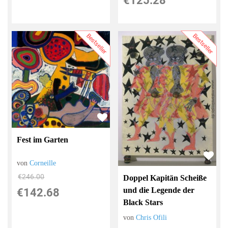
€125.28
Bestseller
Bestseller
Fest im Garten
von
Corneille
€246.00
Doppel Kapitän Scheiße
und die Legende der
€142.68
Black Stars
von
Chris Ofili