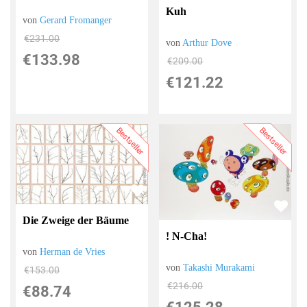
Kuh
von
Gerard Fromanger
€231.00
von
Arthur Dove
€133.98
€209.00
€121.22
Bestseller
Bestseller
Die Zweige der Bäume
! N-Cha!
von
Herman de Vries
von
Takashi Murakami
€153.00
€216.00
€88.74