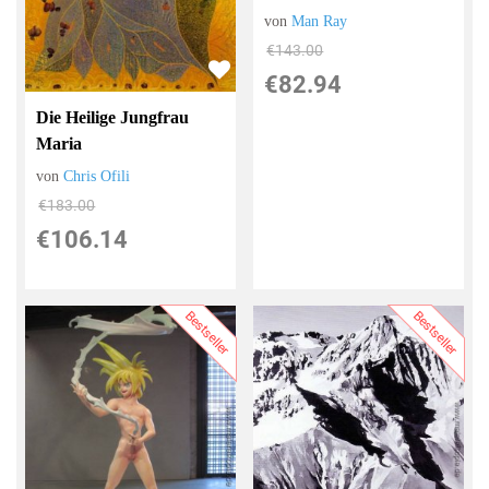
von
Man Ray
€143.00
€82.94
Die Heilige Jungfrau
Maria
von
Chris Ofili
€183.00
€106.14
Bestseller
Bestseller