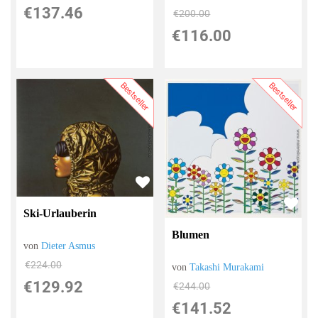
€137.46
€200.00
€116.00
Bestseller
Bestseller
Ski-Urlauberin
Blumen
von
Dieter Asmus
€224.00
von
Takashi Murakami
€129.92
€244.00
€141.52