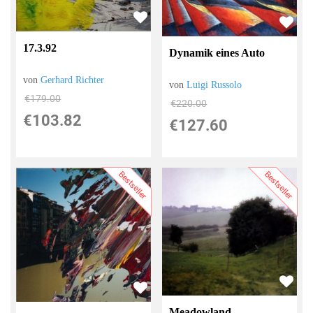
17.3.92
Dynamik eines Auto
von
Gerhard Richter
von
Luigi Russolo
€179.00
€220.00
€103.82
€127.60
Bestseller
Bestseller
Meadowland