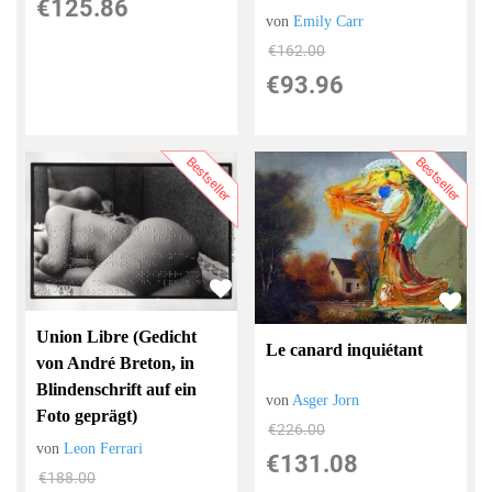
€125.86
von
Emily Carr
€162.00
€93.96
Bestseller
Bestseller
Union Libre (Gedicht
Le canard inquiétant
von André Breton, in
Blindenschrift auf ein
von
Asger Jorn
Foto geprägt)
€226.00
von
Leon Ferrari
€131.08
€188.00