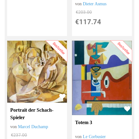
von
Dieter Asmus
€203.00
€117.74
Bestseller
Bestseller
Portrait der Schach-
Spieler
Totem 3
von
Marcel Duchamp
€237.00
von
Le Corbusier