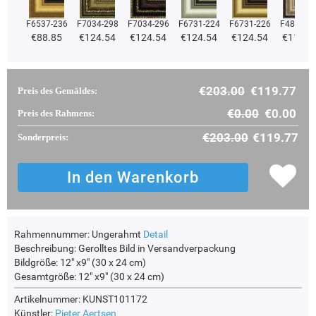
F6537-236
F7034-298
F7034-296
F6731-224
F6731-226
F4827-2
€88.85
€124.54
€124.54
€124.54
€124.54
€118.0
€203.00
€119.77
Preis des Gemäldes:
€0.00
€0.00
Preis des Rahmens:
€203.00
€119.77
Sonderpreis:
Rahmennummer:
Ungerahmt
Detail
Beschreibung:
Gerolltes Bild in Versandverpackung
Bildgröße:
12" x9" (30 x 24 cm)
Gesamtgröße:
12" x9" (30 x 24 cm)
Artikelnummer: KUNST101172
Künstler:
Pieter Aertsen