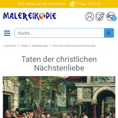
41% Rabatt auf alle Kunstwerke
2
Tage
12:35:46
0
STARTSEITE
THEMA
GENREMALEREI
TATEN DER CHRISTLICHEN NÄCHSTENLIEBE
Taten der christlichen
Nächstenliebe