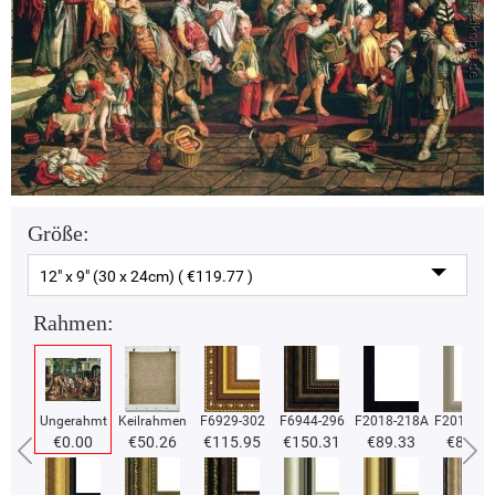
Größe:
12" x 9" (30 x 24cm) ( €119.77 )
Rahmen:
Ungerahmt
Keilrahmen
F6929-302
F6944-296
F2018-218A
F2018-37
€0.00
€50.26
€115.95
€150.31
€89.33
€89.33