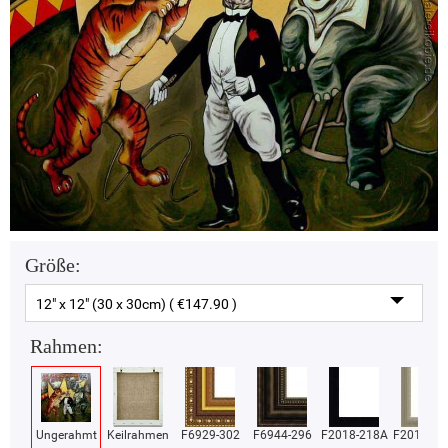
Größe:
12" x 12" (30 x 30cm) ( €147.90 )
Rahmen:
Ungerahmt
Keilrahmen
F6929-302
F6944-296
F2018-218A
F2018-37