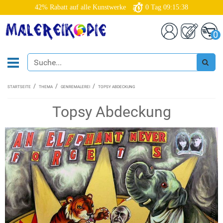
42% Rabatt auf alle Kunstwerke
0
Tag
09:15:37
0
STARTSEITE
THEMA
GENREMALEREI
TOPSY ABDECKUNG
Topsy Abdeckung