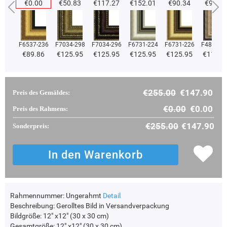
€0.00
€50.83
€117.27
€152.01
€90.34
€90.34
F6537-236
F7034-298
F7034-296
F6731-224
F6731-226
F4827-2
€89.86
€125.95
€125.95
€125.95
€125.95
€119.4
€255.00
€147.90
Preis des Gemäldes:
€0.00
€0.00
Preis des Rahmens:
€255.00
€147.90
Sonderpreis:
Rahmennummer:
Ungerahmt
Detail
Beschreibung:
Gerolltes Bild in Versandverpackung
Bildgröße:
12" x12" (30 x 30 cm)
Gesamtgröße:
12" x12" (30 x 30 cm)