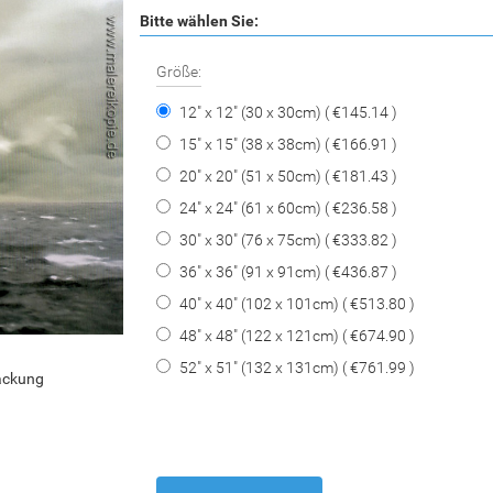
Bitte wählen Sie:
Größe:
12" x 12" (30 x 30cm) ( €145.14 )
15" x 15" (38 x 38cm) ( €166.91 )
20" x 20" (51 x 50cm) ( €181.43 )
24" x 24" (61 x 60cm) ( €236.58 )
30" x 30" (76 x 75cm) ( €333.82 )
36" x 36" (91 x 91cm) ( €436.87 )
40" x 40" (102 x 101cm) ( €513.80 )
48" x 48" (122 x 121cm) ( €674.90 )
52" x 51" (132 x 131cm) ( €761.99 )
packung