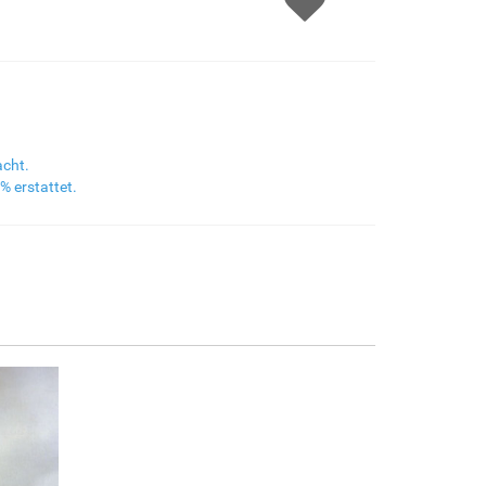
F8645-298
F6537-236
F7034-298
F7034-296
€172.31
€91.41
€128.13
€128.13
F6731-224
F6731-226
F4827-234
F8645-296
€128.13
€128.13
€121.48
€118.83
acht.
% erstattet.
F4613-236
F5130-204
F6035-220
F2833-204
€92.29
€133.06
€119.78
€109.57