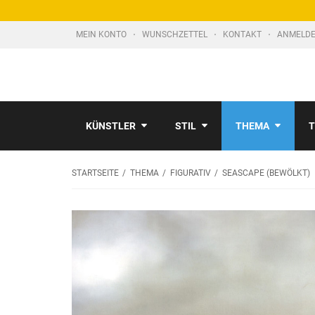
MEIN KONTO
WUNSCHZETTEL
KONTAKT
ANMELDE
KÜNSTLER
STIL
THEMA
T
STARTSEITE
THEMA
FIGURATIV
SEASCAPE (BEWÖLKT)