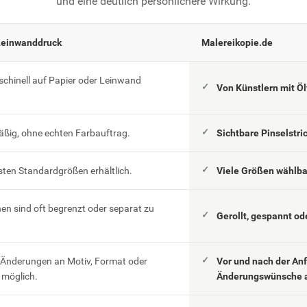
und eine deutlich persönlichere Wirkung.
Leinwanddruck
Malereikopie.de
schinell auf Papier oder Leinwand
Von Künstlern mit Ö
äßig, ohne echten Farbauftrag.
Sichtbare Pinselstri
esten Standardgrößen erhältlich.
Viele Größen wählb
n sind oft begrenzt oder separat zu
Gerollt, gespannt od
 Änderungen an Motiv, Format oder
Vor und nach der An
möglich.
Änderungswünsche 