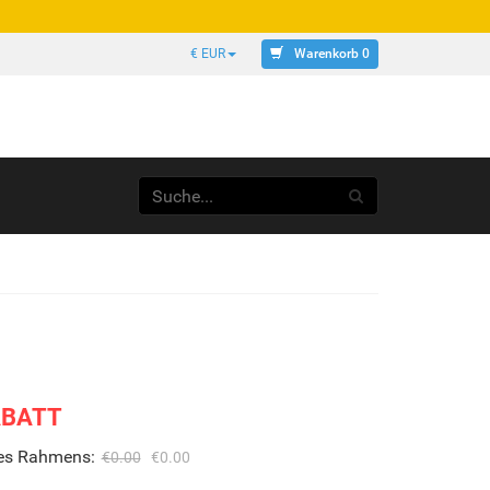
Warenkorb 0
€ EUR
ABATT
des Rahmens:
€0.00
€0.00