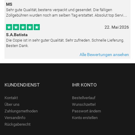
MS
Sehr gute Qualität, bestens verpackt und gesendet. Die fälligen
Zollgebühren wurden noch am selben Tag erstattet. Absolut top Service
und mit dem Ölbild sehr zufrieden.
22. Mai 2026
S.A.Batista
Die Copie ist in sehr guter Qualität. Sehr zufrieden. Schnelle Lieferung.
Besten Dank.
Alle Bewertungen ansehen
KUNDENDIENST
IHR KONTO
Kontakt
Bestellverlauf
Über uns
Wunschzettel
Zahlungsmethoden
Passwort ändern
Versandinfo
Konto erstellen
Rückgaberecht