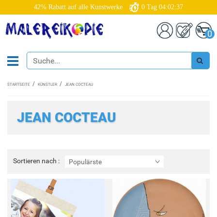
42% Rabatt auf alle Kunstwerke
0
Tag
04:02:37
0
STARTSEITE
KÜNSTLER
JEAN COCTEAU
JEAN COCTEAU
Sortieren
Sortieren nach :
Populärste
nach
: