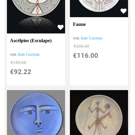
Faune
von
Jean Cocteau
Ascélpios (Esculape)
€200.00
€116.00
von
Jean Cocteau
€159.00
€92.22