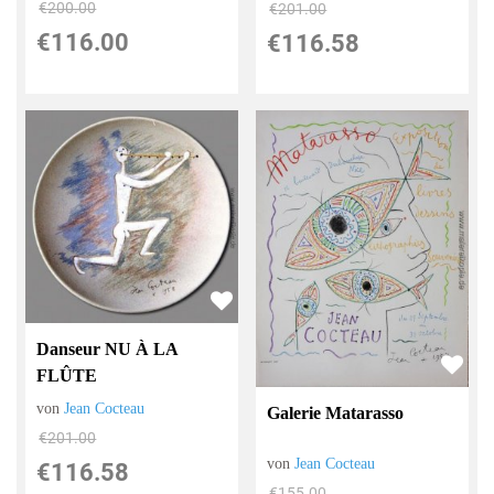
€200.00
€201.00
€116.00
€116.58
Danseur NU À LA
FLÛTE
von
Jean Cocteau
Galerie Matarasso
€201.00
von
Jean Cocteau
€116.58
€155.00