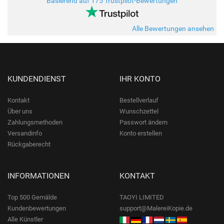
Basierend auf 175 Trustpilot-Bewertungen
Alle Bewertungen ansehen
KUNDENDIENST
IHR KONTO
Kontakt
Bestellverlauf
Über uns
Wunschzettel
Zahlungsmethoden
Passwort ändern
Versandinfo
Konto erstellen
Rückgaberecht
INFORMATIONEN
KONTAKT
Top 500 Gemälde
TAOYI LIMITED
Kundenbewertungen
support@MalereiKopie.de
Alle Künstler