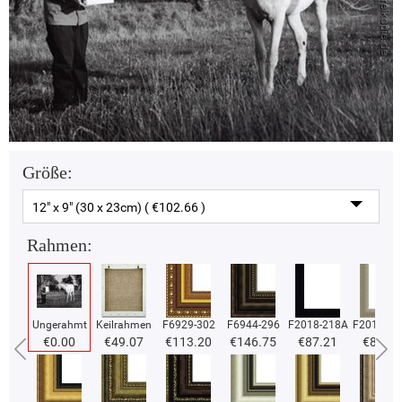
Größe:
12" x 9" (30 x 23cm) ( €102.66 )
Rahmen:
Ungerahmt
Keilrahmen
F6929-302
F6944-296
F2018-218A
F2018-37
€0.00
€49.07
€113.20
€146.75
€87.21
€87.21