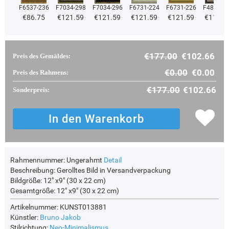
F6537-236
F7034-298
F7034-296
F6731-224
F6731-226
F4827-2
€86.75
€121.59
€121.59
€121.59
€121.59
€115.2
€177.00
€102.66
Preis des Gemäldes:
€0.00
€0.00
Preis des Rahmens:
€177.00
€102.66
Sonderpreis:
Rahmennummer:
Ungerahmt
Detail
Beschreibung:
Gerolltes Bild in Versandverpackung
Bildgröße:
12" x9" (30 x 22 cm)
Gesamtgröße:
12" x9" (30 x 22 cm)
Artikelnummer: KUNST013881
Künstler:
Bruno Jakob
Stilrichtung:
Neo-Minimalismus