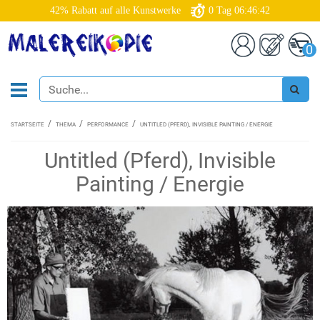
42% Rabatt auf alle Kunstwerke
0
Tag
06:46:41
0
STARTSEITE
THEMA
PERFORMANCE
UNTITLED (PFERD), INVISIBLE PAINTING / ENERGIE
Untitled (Pferd), Invisible
Painting / Energie