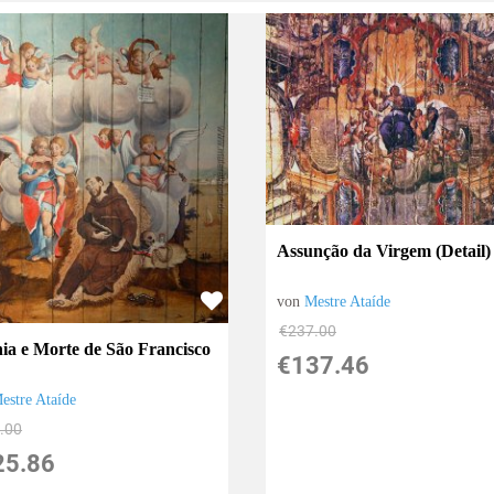
Assunção da Virgem (Detail)
von
Mestre Ataíde
€237.00
ia e Morte de São Francisco
€137.46
estre Ataíde
.00
25.86