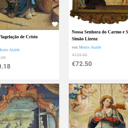
Nossa Senhora do Carmo e 
Flagelação de Cristo
Simão Lizenz
von
Mestre Ataíde
estre Ataíde
€125.00
.00
€72.50
0.18