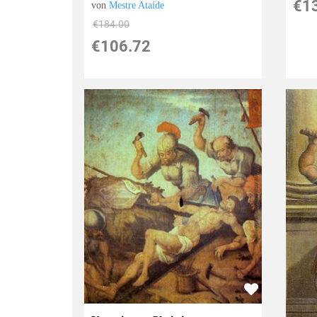
€1
von
Mestre Ataíde
€184.00
€106.72