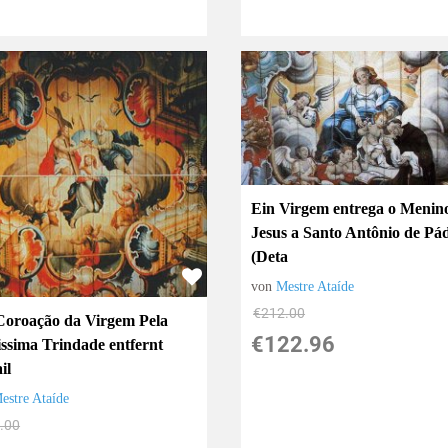
Ein Virgem entrega o Menin
Jesus a Santo Antônio de Pá
(Deta
von
Mestre Ataíde
€212.00
Coroação da Virgem Pela
€122.96
issima Trindade entfernt
il
estre Ataíde
.00