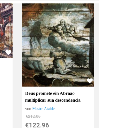
Deus promete ein Abraão
multiplicar sua descendencia
von
Mestre Ataíde
€212.00
€122.96