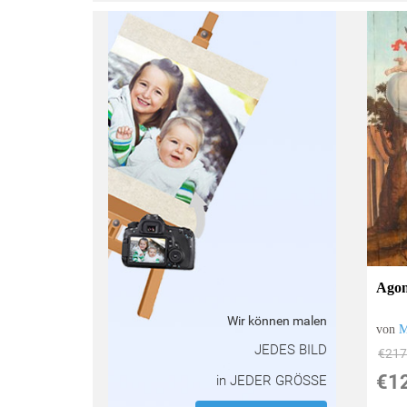
:
Agon
Wir können malen
von
M
JEDES BILD
€217
€1
in JEDER GRÖSSE