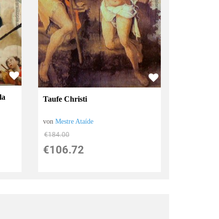
la
Taufe Christi
von
Mestre Ataíde
€184.00
€106.72