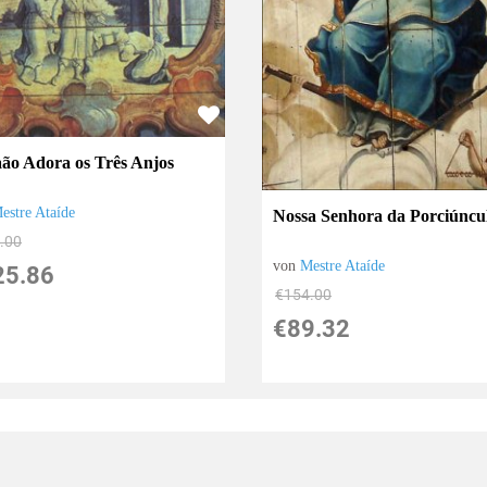
ão Adora os Três Anjos
estre Ataíde
Nossa Senhora da Porciúncu
.00
von
Mestre Ataíde
25.86
€154.00
€89.32