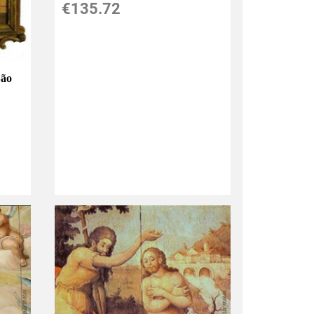
€135.72
São