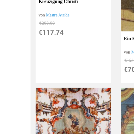
Kreuzigung Christi
von
Mestre Ataíde
€203.00
€117.74
Ein 
von
M
€121
€7