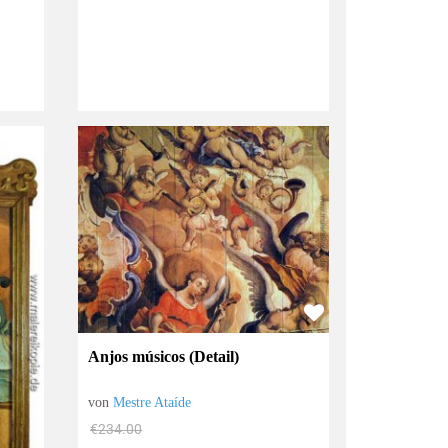
Anjos músicos (Detail)
von
Mestre Ataíde
€234.00