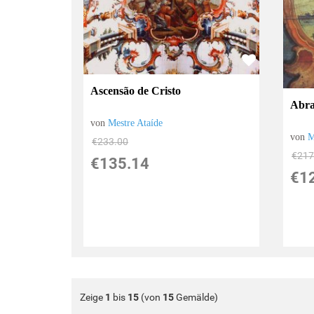
Ascensão de Cristo
Abra
von
Mestre Ataíde
von
M
€233.00
€217
€135.14
€1
Zeige
1
bis
15
(von
15
Gemälde)