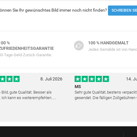
 Können Sie Ihr gewünschtes Bild immer noch nicht finden?
SCHREIBEN SI
100 %
100 % HANDGEMALT
ZUFRIEDENHEITSGARANTIE
Jedes Gemälde ist von Hand
30-Tage-Geld-Zurück-Garantie.
8. Juli 2026
14. J
MS
Bild, gute Qualität. Besser als
Sehr gute Qualität, bestens verpack
. Ich kann es weiterempfehlen.
gesendet. Die fälligen Zollgebühren
cher Kundendienst. Haben sich sehr
noch am selben Tag erstattet. Absol
ls die Lieferung sich etwas
Service und mit dem Ölbild sehr zufr
verzögerte. Bild war gut verpackt. Nur FedEx