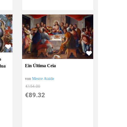
o
Ein Última Ceia
dua
von
Mestre Ataíde
€154.00
€89.32