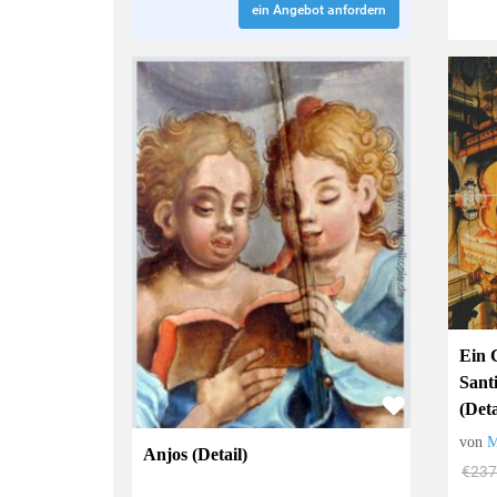
ein Angebot anfordern
Ein 
Sant
(Deta
von
M
Anjos (Detail)
€237