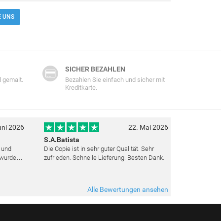
E UNS
SICHER BEZAHLEN
 gemalt.
Bezahlen Sie einfach und sicher mit
Kreditkarte.
uni 2026
22. Mai 2026
S.A.Batista
t und
Die Copie ist in sehr guter Qualität. Sehr
 wurden
zufrieden. Schnelle Lieferung. Besten Dank.
ut top
ieden.
Alle Bewertungen ansehen