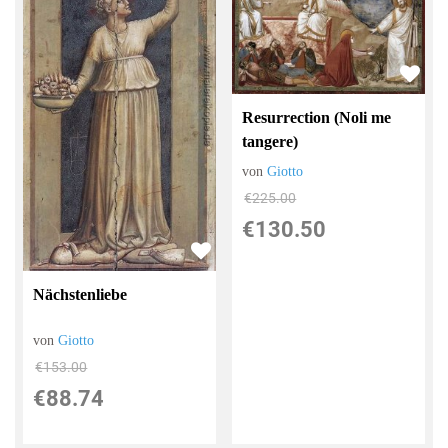
Resurrection (Noli me
tangere)
von
Giotto
€225.00
€130.50
Nächstenliebe
von
Giotto
€153.00
€88.74