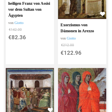
heiligen Franz von Assisi
vor dem Sultan von
Ägypten
von
Giotto
Exorzismus von
€142.00
Dämonen in Arezzo
€82.36
von
Giotto
€212.00
€122.96