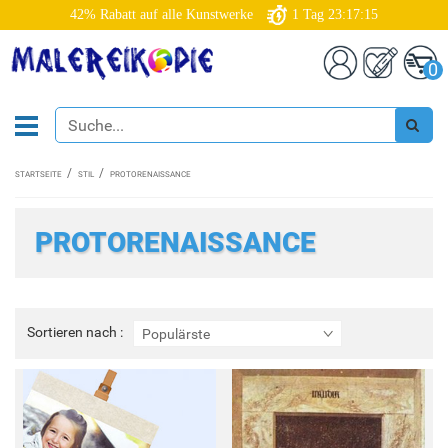
42% Rabatt auf alle Kunstwerke
1
Tag
23:17:13
0
STARTSEITE
STIL
PROTORENAISSANCE
PROTORENAISSANCE
Sortieren
Sortieren nach :
Populärste
nach
: