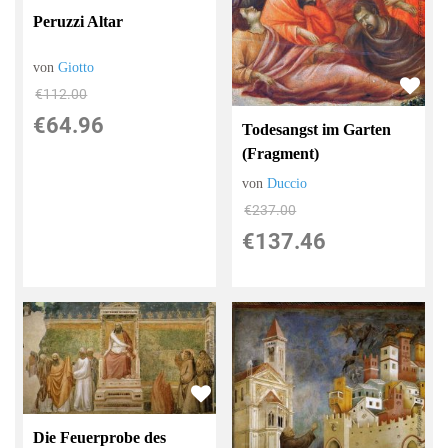
Peruzzi Altar
von
Giotto
€112.00
€64.96
Todesangst im Garten
(Fragment)
von
Duccio
€237.00
€137.46
Die Feuerprobe des