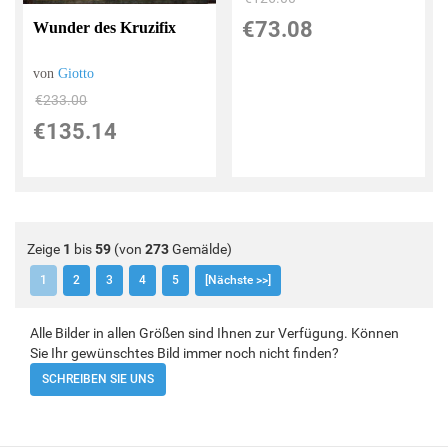
€73.08
Wunder des Kruzifix
von
Giotto
€233.00
€135.14
Zeige
1
bis
59
(von
273
Gemälde)
1
2
3
4
5
[Nächste >>]
Alle Bilder in allen Größen sind Ihnen zur Verfügung. Können
Sie Ihr gewünschtes Bild immer noch nicht finden?
SCHREIBEN SIE UNS