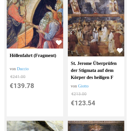
Höllenfahrt (Fragment)
St. Jerome Überprüfen
von
Duccio
der Stigmata auf dem
€241.00
Körper des heiligen F
€139.78
von
Giotto
€213.00
€123.54