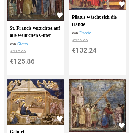
Pilatus wäscht sich die
Hände
St. Francis verzichtet auf
von
Duccio
alle weltlichen Güter
€228.00
von
Giotto
€132.24
€217.00
€125.86
Geburt