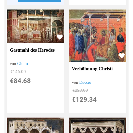
Gastmahl des Herodes
von
Giotto
Verhöhnung Christi
€146.00
€84.68
von
Duccio
€223.00
€129.34