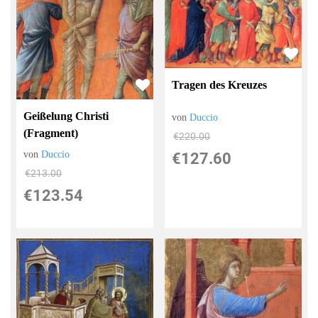
Tragen des Kreuzes
Geißelung Christi
von
Duccio
(Fragment)
€220.00
von
Duccio
€127.60
€213.00
€123.54