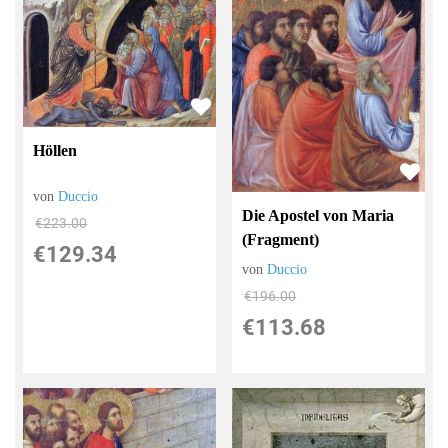
Höllen
von
Duccio
Die Apostel von Maria
€223.00
(Fragment)
€129.34
von
Duccio
€196.00
€113.68