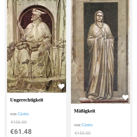
Ungerechtigkeit
Mäßigkeit
von
Giotto
€106.00
von
Giotto
€61.48
€153.00