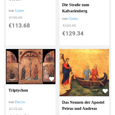
Die Straße zum
Kalvarienberg
von
Giotto
€196.00
von
Giotto
€113.68
€223.00
€129.34
Triptychon
von
Duccio
Das Nennen der Apostel
Petrus und Andreas
€175.00