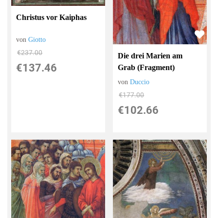
Christus vor Kaiphas
von
Giotto
€237.00
Die drei Marien am
€137.46
Grab (Fragment)
von
Duccio
€177.00
€102.66