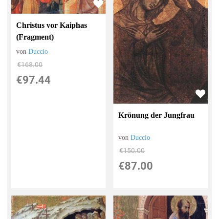
Christus vor Kaiphas
(Fragment)
von
Duccio
€168.00
€97.44
Krönung der Jungfrau
von
Duccio
€150.00
€87.00