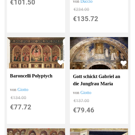
€101.50
von
Duccio
€234.00
€135.72
Baroncelli Polyptych
Gott schickt Gabriel an
die Jungfrau Maria
von
Giotto
von
Giotto
€134.00
€137.00
€77.72
€79.46