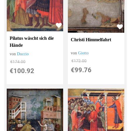
Pilatus wäscht sich die
Christi Himmelfahrt
Hände
von
Giotto
von
Duccio
€172.00
€174.00
€99.76
€100.92