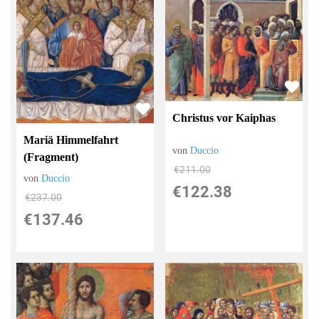
Christus vor Kaiphas
Mariä Himmelfahrt
von
Duccio
(Fragment)
€211.00
von
Duccio
€122.38
€237.00
€137.46