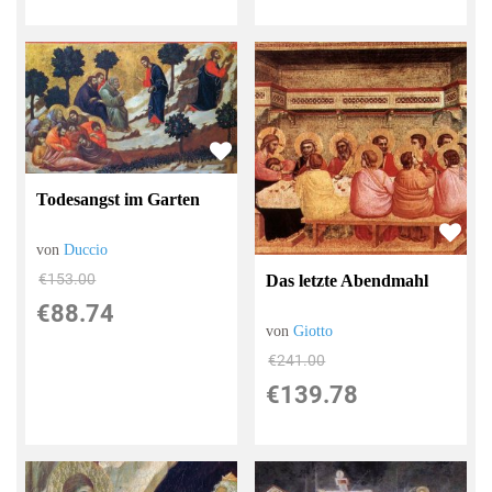
Todesangst im Garten
von
Duccio
€153.00
Das letzte Abendmahl
€88.74
von
Giotto
€241.00
€139.78