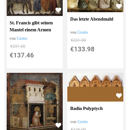
Das letzte Abendmahl
St. Francis gibt seinen
Mantel einem Armen
von
Giotto
von
Giotto
€231.00
€237.00
€133.98
€137.46
Badia Polyptych
von
Giotto
€126.00