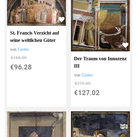
St. Francis Verzicht auf
seine weltlichen Güter
von
Giotto
€166.00
Der Traum von Innozenz
€96.28
III
von
Giotto
€219.00
€127.02