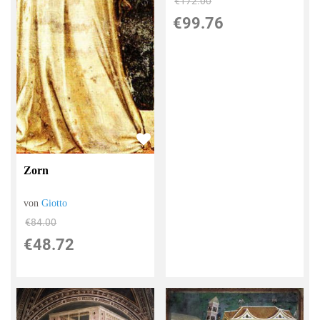
€172.00
€99.76
Zorn
von
Giotto
€84.00
€48.72