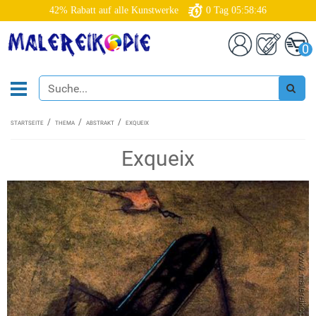
42% Rabatt auf alle Kunstwerke
0
Tag
05:58:45
0
STARTSEITE
THEMA
ABSTRAKT
EXQUEIX
Exqueix