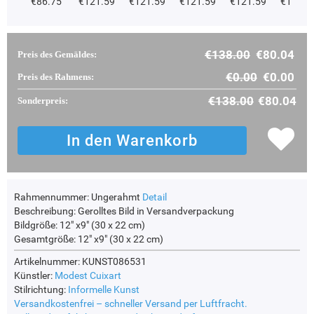
€86.75
€121.59
€121.59
€121.59
€121.59
€115.2
€138.00
€80.04
Preis des Gemäldes:
€0.00
€0.00
Preis des Rahmens:
€138.00
€80.04
Sonderpreis:
Rahmennummer:
Ungerahmt
Detail
Beschreibung:
Gerolltes Bild in Versandverpackung
Bildgröße:
12" x9" (30 x 22 cm)
Gesamtgröße:
12" x9" (30 x 22 cm)
Artikelnummer: KUNST086531
Künstler:
Modest Cuixart
Stilrichtung:
Informelle Kunst
Versandkostenfrei – schneller Versand per Luftfracht.