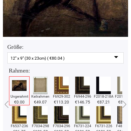
Größe:
12" x 9" (30 x 23cm) ( €80.04 )
Rahmen:
Ungerahmt
Keilrahmen
F6929-302
F6944-296
F2018-218A
F2018-37
€0.00
€49.07
€113.20
€146.75
€87.21
€87.21
F6537-236
F7034-298
F7034-296
F6731-224
F6731-226
F4827-2