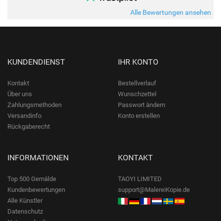
Alle Bewertungen ansehen
KUNDENDIENST
IHR KONTO
Kontakt
Bestellverlauf
Über uns
Wunschzettel
Zahlungsmethoden
Passwort ändern
Versandinfo
Konto erstellen
Rückgaberecht
INFORMATIONEN
KONTAKT
Top 500 Gemälde
TAOYI LIMITED
Kundenbewertungen
support@MalereiKopie.de
Alle Künstler
Datenschutz