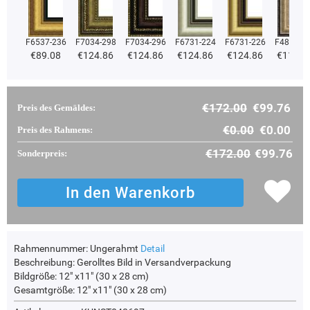
F6537-236
F7034-298
F7034-296
F6731-224
F6731-226
F4827-2
€89.08
€124.86
€124.86
€124.86
€124.86
€118.3
€172.00
€99.76
Preis des Gemäldes:
€0.00
€0.00
Preis des Rahmens:
€172.00
€99.76
Sonderpreis:
Rahmennummer:
Ungerahmt
Detail
Beschreibung:
Gerolltes Bild in Versandverpackung
Bildgröße:
12" x11" (30 x 28 cm)
Gesamtgröße:
12" x11" (30 x 28 cm)