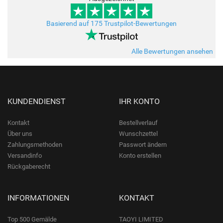
Basierend auf 175 Trustpilot-Bewertungen
Alle Bewertungen ansehen
KUNDENDIENST
IHR KONTO
Kontakt
Bestellverlauf
Über uns
Wunschzettel
Zahlungsmethoden
Passwort ändern
Versandinfo
Konto erstellen
Rückgaberecht
INFORMATIONEN
KONTAKT
Top 500 Gemälde
TAOYI LIMITED