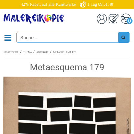
42% Rabatt auf alle Kunstwerke
1
Tag
09:31:47
0
STARTSEITE
THEMA
ABSTRAKT
METAESQUEMA 179
Metaesquema 179