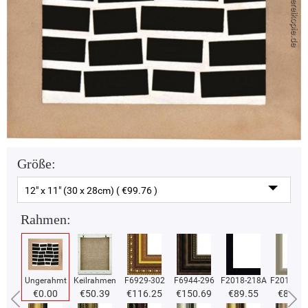
Größe:
12" x 11" (30 x 28cm) ( €99.76 )
Rahmen:
Ungerahmt
Keilrahmen
F6929-302
F6944-296
F2018-218A
F2018-37
€0.00
€50.39
€116.25
€150.69
€89.55
€89.55