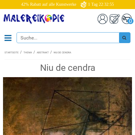
42% Rabatt auf alle Kunstwerke
1
Tag
22:32:54
0
STARTSEITE
THEMA
ABSTRAKT
NIU DE CENDRA
Niu de cendra