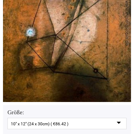
Größe:
10" x 12" (24 x 30cm) ( €86.42 )