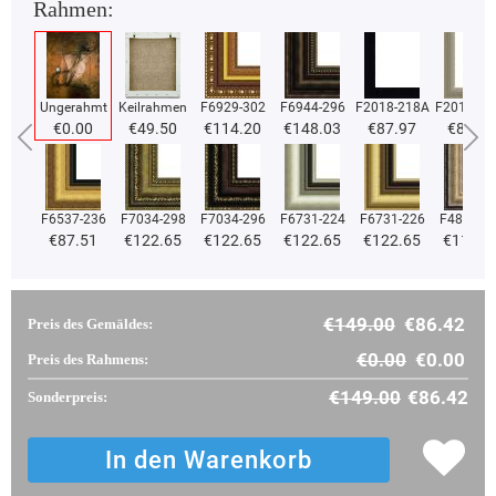
Rahmen:
Ungerahmt
Keilrahmen
F6929-302
F6944-296
F2018-218A
F2018-37
€0.00
€49.50
€114.20
€148.03
€87.97
€87.97
F6537-236
F7034-298
F7034-296
F6731-224
F6731-226
F4827-2
€87.51
€122.65
€122.65
€122.65
€122.65
€116.3
€149.00
€86.42
Preis des Gemäldes:
€0.00
€0.00
Preis des Rahmens:
€149.00
€86.42
Sonderpreis: