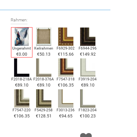
Rahmen:
Ungerahmt
Keilrahmen
F6929-302
F6944-296
€0.00
€50.13
€115.66
€149.92
F2018-218A
F2018-376A
F7547-318
F3919-204
€89.10
€89.10
€106.35
€89.10
F7547-220
F5429-258
F3013-236
F1823-204
€106.35
€128.51
€94.65
€100.23