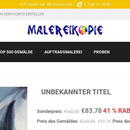
41% Rabatt auf alle Kunstwerke
2
Tage
13:58:47
N ODER KONTO ERSTELLEN
OP 500 GEMÄLDE
AUFTRAGSMALEREI
PROBEN
UNBEKANNTER TITEL
€83.78
41 % RA
Sonderpreis:
€142.00
Preis des Gemäldes:
Preis d
€142.00
€83.78