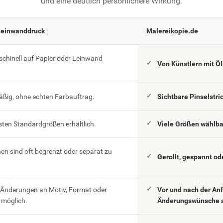
und eine deutlich persönlichere Wirkung.
Leinwanddruck
Malereikopie.de
schinell auf Papier oder Leinwand
Von Künstlern mit Ö
äßig, ohne echten Farbauftrag.
Sichtbare Pinselstri
esten Standardgrößen erhältlich.
Viele Größen wählb
n sind oft begrenzt oder separat zu
Gerollt, gespannt od
 Änderungen an Motiv, Format oder
Vor und nach der An
möglich.
Änderungswünsche 