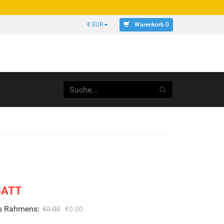
Warenkorb 0
€ EUR
BATT
es Rahmens:
€0.00
€0.00