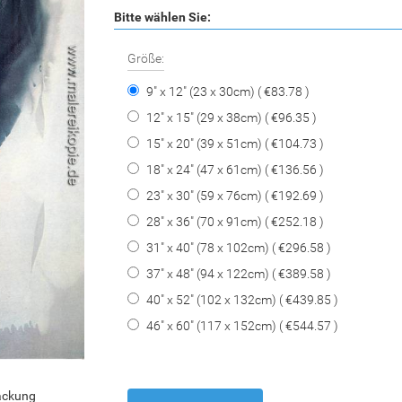
Bitte wählen Sie:
Größe:
9" x 12" (23 x 30cm) ( €83.78 )
12" x 15" (29 x 38cm) ( €96.35 )
15" x 20" (39 x 51cm) ( €104.73 )
18" x 24" (47 x 61cm) ( €136.56 )
23" x 30" (59 x 76cm) ( €192.69 )
28" x 36" (70 x 91cm) ( €252.18 )
31" x 40" (78 x 102cm) ( €296.58 )
37" x 48" (94 x 122cm) ( €389.58 )
40" x 52" (102 x 132cm) ( €439.85 )
46" x 60" (117 x 152cm) ( €544.57 )
packung