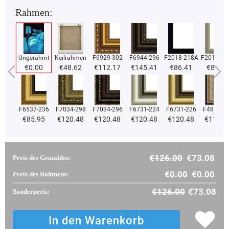
Rahmen:
Ungerahmt
Keilrahmen
F6929-302
F6944-296
F2018-218A
F2018-37
€0.00
€48.62
€112.17
€145.41
€86.41
€86.41
F6537-236
F7034-298
F7034-296
F6731-224
F6731-226
F4827-2
€85.95
€120.48
€120.48
€120.48
€120.48
€114.2
€126.00
€73.08
Preis des Gemäldes:
€0.00
€0.00
Preis des Rahmens:
€126.00
€73.08
Sonderpreis: