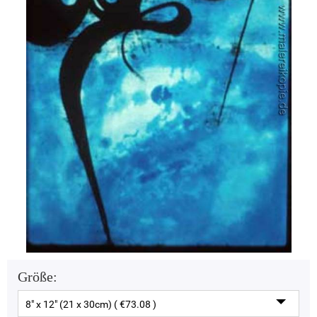
Größe:
8" x 12" (21 x 30cm) ( €73.08 )