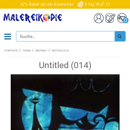
42% Rabatt auf alle Kunstwerke
0
Tag
18:47:32
0
STARTSEITE
THEMA
ABSTRAKT
UNTITLED (014)
Untitled (014)