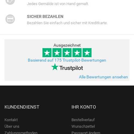
Jedes Gemälde ist von Hand gemalt.
SICHER BEZAHLEN
Bezahlen Sie einfach und sicher mit Kreditkarte.
Ausgezeichnet
Basierend auf 175 Trustpilot-Bewertungen
Alle Bewertungen ansehen
KUNDENDIENST
IHR KONTO
Kontakt
Bestellverlauf
Über uns
Wunschzettel
Zahlungsmethoden
Passwort ändern