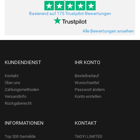
Basierend auf 175 Trustpilot-Bewertungen
Alle Bewertungen ansehen
KUNDENDIENST
IHR KONTO
Kontakt
Bestellverlauf
Über uns
Wunschzettel
Zahlungsmethoden
Passwort ändern
Versandinfo
Konto erstellen
Rückgaberecht
INFORMATIONEN
KONTAKT
Top 500 Gemälde
TAOYI LIMITED