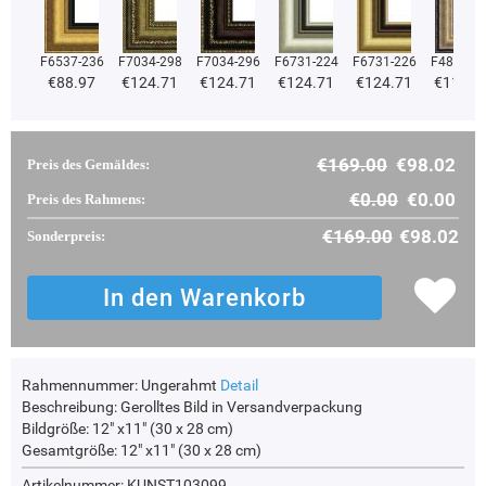
F6537-236
F7034-298
F7034-296
F6731-224
F6731-226
F4827-2
€88.97
€124.71
€124.71
€124.71
€124.71
€118.2
€169.00
€98.02
Preis des Gemäldes:
€0.00
€0.00
Preis des Rahmens:
€169.00
€98.02
Sonderpreis:
Rahmennummer:
Ungerahmt
Detail
Beschreibung:
Gerolltes Bild in Versandverpackung
Bildgröße:
12" x11" (30 x 28 cm)
Gesamtgröße:
12" x11" (30 x 28 cm)
Artikelnummer: KUNST103099