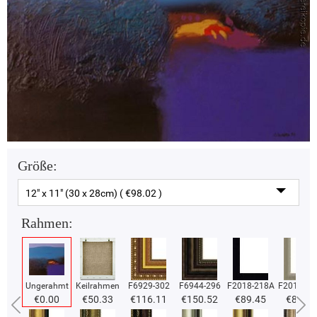
Größe:
12" x 11" (30 x 28cm) ( €98.02 )
Rahmen:
Ungerahmt
Keilrahmen
F6929-302
F6944-296
F2018-218A
F2018-37
€0.00
€50.33
€116.11
€150.52
€89.45
€89.45