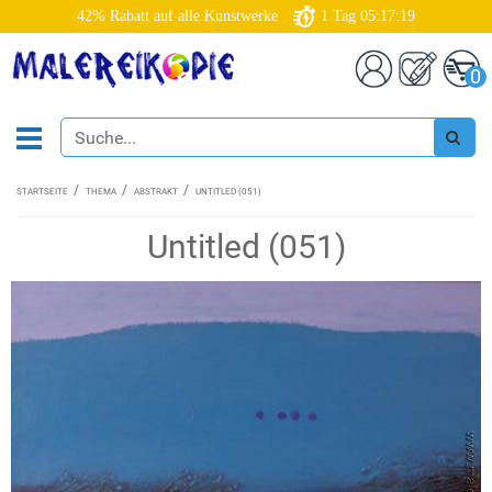
42% Rabatt auf alle Kunstwerke
1
Tag
05:17:18
0
STARTSEITE
THEMA
ABSTRAKT
UNTITLED (051)
Untitled (051)