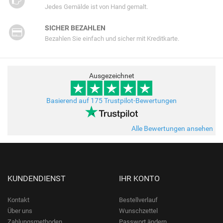
Jedes Gemälde ist von Hand gemalt.
SICHER BEZAHLEN
Bezahlen Sie einfach und sicher mit Kreditkarte.
Ausgezeichnet
Basierend auf 175 Trustpilot-Bewertungen
Alle Bewertungen ansehen
KUNDENDIENST
IHR KONTO
Kontakt
Bestellverlauf
Über uns
Wunschzettel
Zahlungsmethoden
Passwort ändern