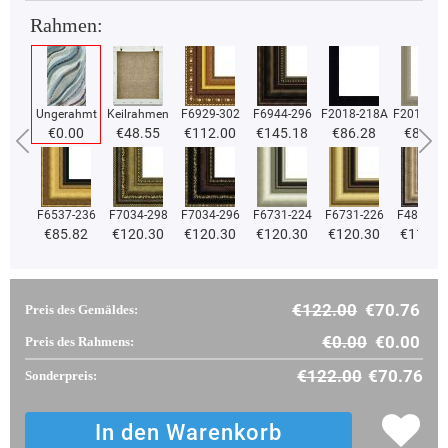
Rahmen:
Ungerahmt
Keilrahmen
F6929-302
F6944-296
F2018-218A
F2018-37
€0.00
€48.55
€112.00
€145.18
€86.28
€86.28
F6537-236
F7034-298
F7034-296
F6731-224
F6731-226
F4827-2
€85.82
€120.30
€120.30
€120.30
€120.30
€114.0
€122.00
€70.76
Preis des Gemäldes:
€0.00
€0.00
Preis des Rahmens:
€122.00
€70.76
Sonderpreis: