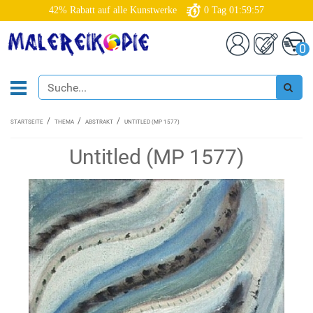
42% Rabatt auf alle Kunstwerke
0
Tag
01:59:56
0
STARTSEITE
THEMA
ABSTRAKT
UNTITLED (MP 1577)
Untitled (MP 1577)