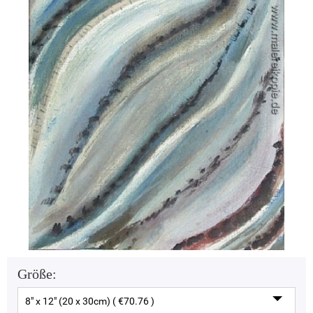
Größe:
8" x 12" (20 x 30cm) ( €70.76 )