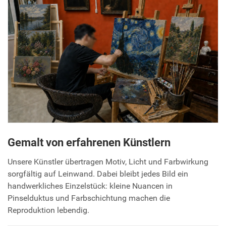
Gemalt von erfahrenen Künstlern
Unsere Künstler übertragen Motiv, Licht und Farbwirkung
sorgfältig auf Leinwand. Dabei bleibt jedes Bild ein
handwerkliches Einzelstück: kleine Nuancen in
Pinselduktus und Farbschichtung machen die
Reproduktion lebendig.