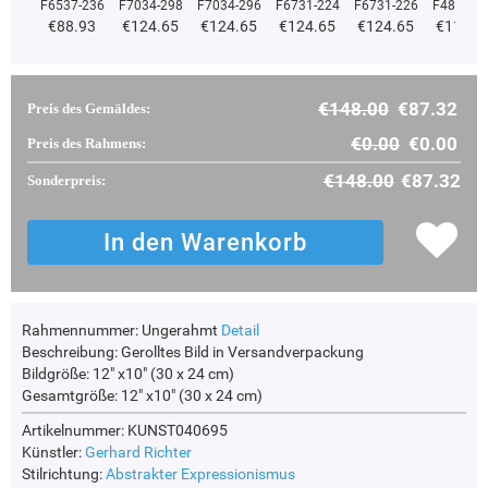
F6537-236
F7034-298
F7034-296
F6731-224
F6731-226
F4827-2
€88.93
€124.65
€124.65
€124.65
€124.65
€118.1
€148.00
€87.32
Preis des Gemäldes:
€0.00
€0.00
Preis des Rahmens:
€148.00
€87.32
Sonderpreis:
Rahmennummer:
Ungerahmt
Detail
Beschreibung:
Gerolltes Bild in Versandverpackung
Bildgröße:
12" x10" (30 x 24 cm)
Gesamtgröße:
12" x10" (30 x 24 cm)
Artikelnummer: KUNST040695
Künstler:
Gerhard Richter
Stilrichtung:
Abstrakter Expressionismus