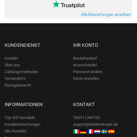
Alle Bewertungen ansehen
KUNDENDIENST
IHR KONTO
Kontakt
Bestellverlauf
Über uns
Wunschzettel
Zahlungsmethoden
Passwort ändern
Versandinfo
Konto erstellen
Rückgaberecht
INFORMATIONEN
KONTAKT
Top 500 Gemälde
TAOYI LIMITED
Kundenbewertungen
support@MalereiKopie.de
Alle Künstler