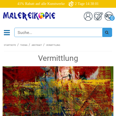
41% Rabatt auf alle Kunstwerke
2
Tage
14:38:00
0
STARTSEITE
THEMA
ABSTRAKT
VERMITTLUNG
Vermittlung