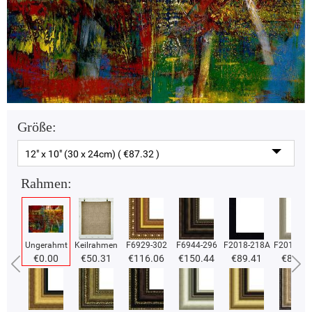
Größe:
12" x 10" (30 x 24cm) ( €87.32 )
Rahmen:
Ungerahmt
Keilrahmen
F6929-302
F6944-296
F2018-218A
F2018-37
€0.00
€50.31
€116.06
€150.44
€89.41
€89.41