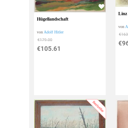
Linz
Hügellandschaft
von
A
von
Adolf Hitler
€163
€179.00
€9
€105.61
Bestseller