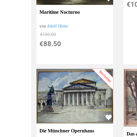
€1
Maritime Nocturno
von
Adolf Hitler
€150.00
€88.50
Bestseller
Die Münchner Opernhaus
Das 