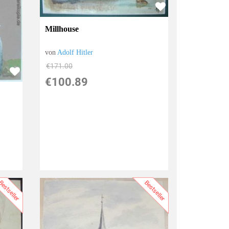
Millhouse
von
Adolf Hitler
€171.00
€100.89
estseller
Bestseller