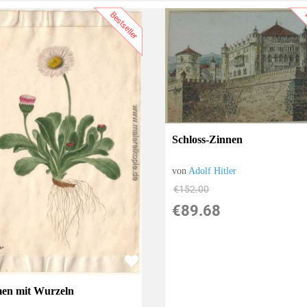
Bestseller
B
Schloss-Zinnen
von
Adolf Hitler
€152.00
€89.68
en mit Wurzeln