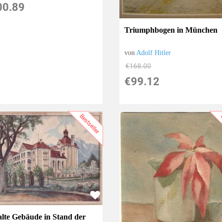
00.89
Triumphbogen in München
von
Adolf Hitler
€168.00
€99.12
Bestseller
B
alte Gebäude in Stand der