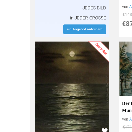
von
A
JEDES BILD
€148
in JEDER GRÖSSE
€8
ein Angebot anfordern
Bestseller
Der 
Mün
von
A
€171