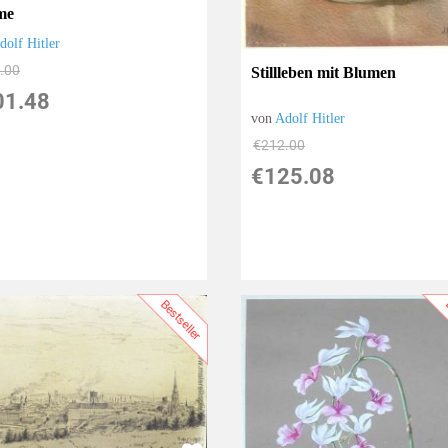
me
dolf Hitler
.00
Stillleben mit Blumen
01.48
von
Adolf Hitler
€212.00
€125.08
Bestseller
B