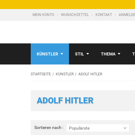
MEIN KONTO
WUNSCHZETTEL
KONTAKT
ANMELDE
KÜNSTLER
STIL
THEMA
T
STARTSEITE
KÜNSTLER
ADOLF HITLER
ADOLF HITLER
Sortieren
Sortieren nach :
Populärste
nach