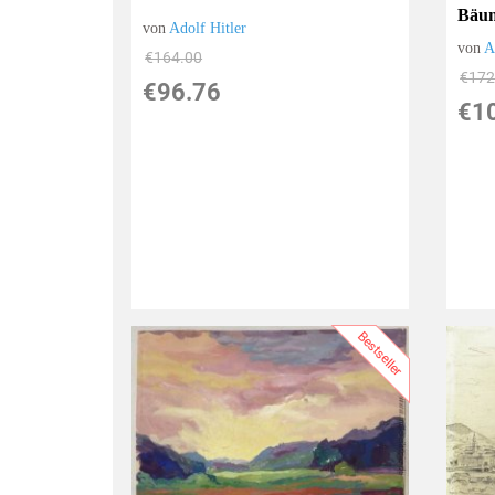
Bäu
von
Adolf Hitler
von
A
€164.00
€172
€96.76
€1
Bestseller