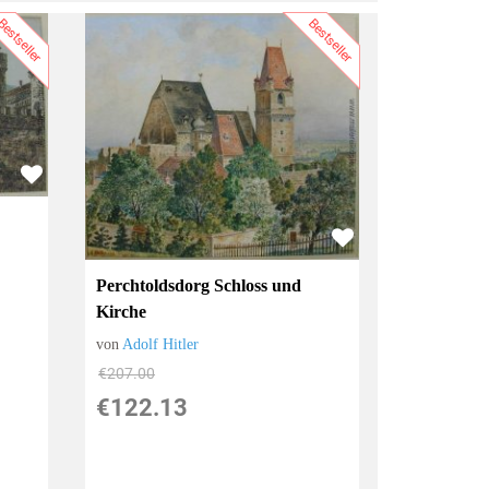
estseller
Bestseller
Perchtoldsdorg Schloss und
Kirche
von
Adolf Hitler
€207.00
€122.13