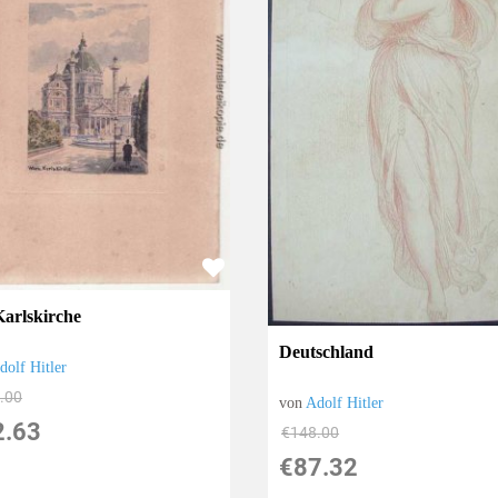
Karlskirche
Deutschland
dolf Hitler
.00
von
Adolf Hitler
2.63
€148.00
€87.32