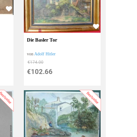
Die Basler Tor
von
Adolf Hitler
€174.00
€102.66
estseller
Bestseller