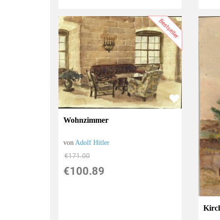
Bestseller
Wohnzimmer
von
Adolf Hitler
€171.00
€100.89
Kirc