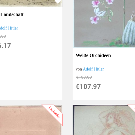
 Landschaft
dolf Hitler
.00
6.17
Weiße Orchideen
von
Adolf Hitler
€183.00
€107.97
Bestseller
B