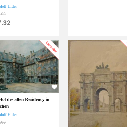
dolf Hitler
.00
7.32
Bestseller
B
Hof des alten Residency in
chen
dolf Hitler
.00