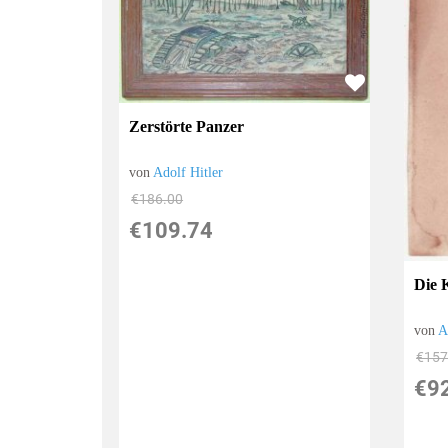
Zerstörte Panzer
von
Adolf Hitler
€186.00
€109.74
Die 
von
A
€157
€9