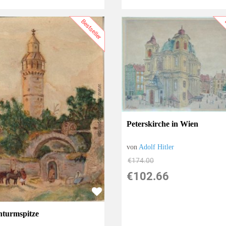
Bestseller
B
Peterskirche in Wien
von
Adolf Hitler
€174.00
€102.66
hturmspitze