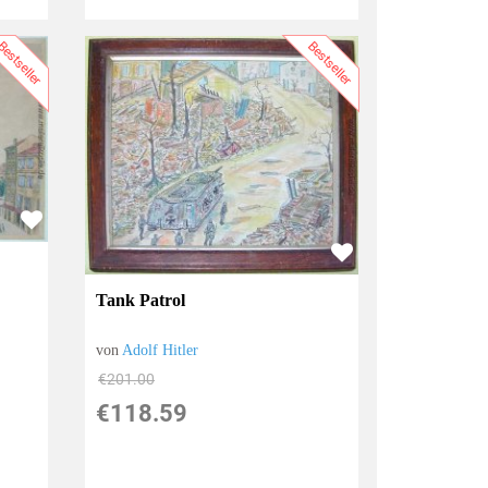
estseller
Bestseller
Tank Patrol
von
Adolf Hitler
€201.00
€118.59