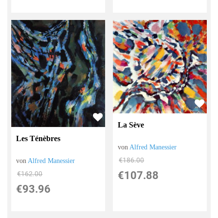
La Sève
Les Ténèbres
von
Alfred Manessier
€186.00
von
Alfred Manessier
€107.88
€162.00
€93.96