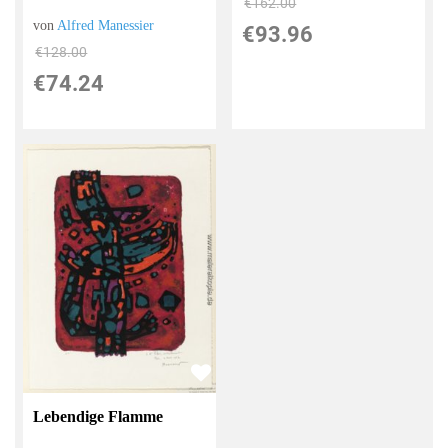
€162.00
von
Alfred Manessier
€93.96
€128.00
€74.24
Lebendige Flamme