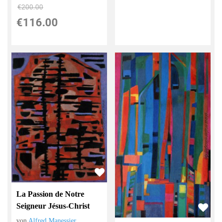
€200.00
€116.00
La Passion de Notre
Seigneur Jésus-Christ
von
Alfred Manessier