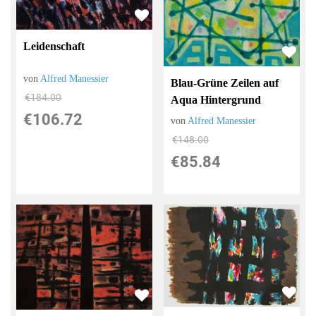
Leidenschaft
von
Alfred Manessier
Blau-Grüne Zeilen auf
€184.00
Aqua Hintergrund
€106.72
von
Alfred Manessier
€148.00
€85.84