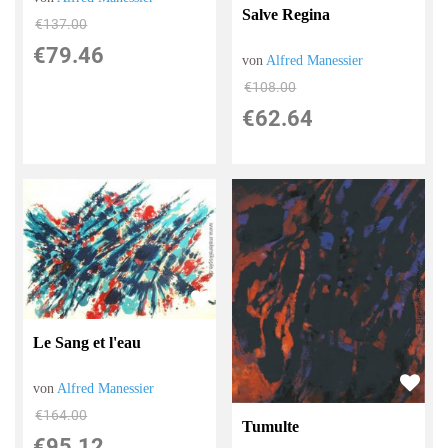
Salve Regina
€137.00
€79.46
von
Alfred Manessier
€108.00
€62.64
Le Sang et l'eau
von
Alfred Manessier
€164.00
Tumulte
€95.12