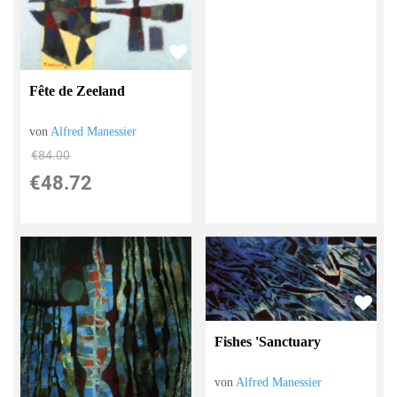
Fête de Zeeland
von
Alfred Manessier
€84.00
€48.72
Fishes 'Sanctuary
von
Alfred Manessier