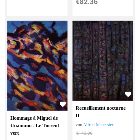
€82.36
Recueillement nocturne
II
Hommage à Miguel de
von
Alfred Manessier
Unamuno - Le Torrent
vert
€140.00