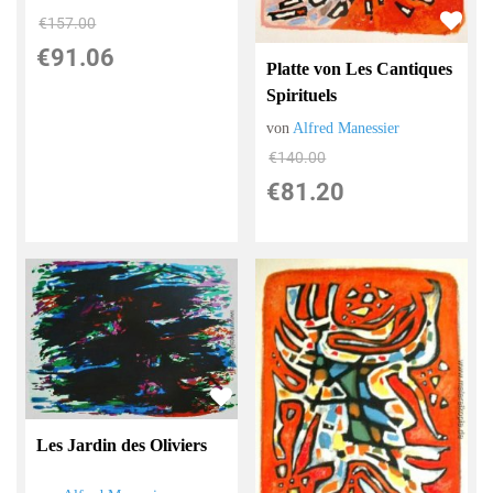
€157.00
€91.06
Platte von Les Cantiques
Spirituels
von
Alfred Manessier
€140.00
€81.20
Les Jardin des Oliviers