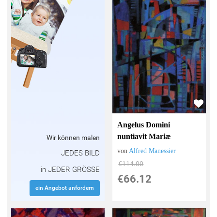
Angelus Domini
nuntiavit Mariæ
Wir können malen
von
Alfred Manessier
JEDES BILD
€114.00
in JEDER GRÖSSE
€66.12
ein Angebot anfordern