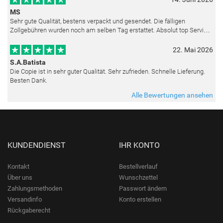
MS
Sehr gute Qualität, bestens verpackt und gesendet. Die fälligen
Zollgebühren wurden noch am selben Tag erstattet. Absolut top Service
und mit dem Ölbild sehr zufrieden.
22. Mai 2026
S.A.Batista
Die Copie ist in sehr guter Qualität. Sehr zufrieden. Schnelle Lieferung.
Besten Dank.
Alle Bewertungen ansehen
KUNDENDIENST
IHR KONTO
Kontakt
Bestellverlauf
Über uns
Wunschzettel
Zahlungsmethoden
Passwort ändern
Versandinfo
Konto erstellen
Rückgaberecht