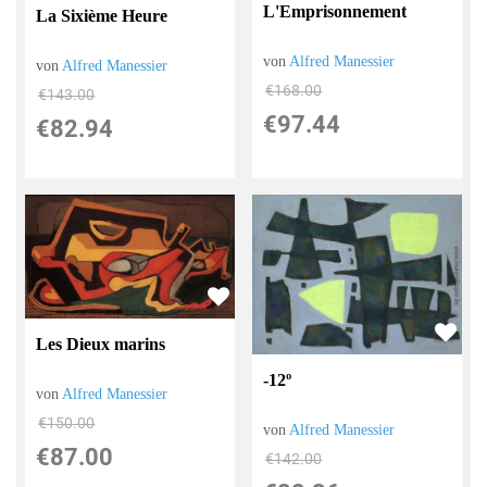
L'Emprisonnement
La Sixième Heure
von
Alfred Manessier
von
Alfred Manessier
€168.00
€143.00
€97.44
€82.94
Les Dieux marins
-12º
von
Alfred Manessier
€150.00
von
Alfred Manessier
€87.00
€142.00