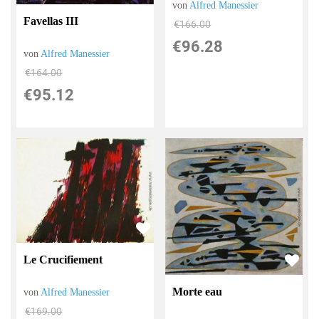
von
Alfred Manessier
Favellas III
€166.00
€96.28
von
Alfred Manessier
€164.00
€95.12
Le Crucifiement
Morte eau
von
Alfred Manessier
€169.00