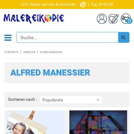
42% Rabatt auf alle Kunstwerke
1
Tag
18:08:06
0
STARTSEITE
KÜNSTLER
ALFRED MANESSIER
ALFRED MANESSIER
Sortieren
Sortieren nach :
Populärste
nach
: