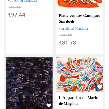
von
Alfred Manessier
€168.00
€97.44
Platte von Les Cantiques
Spirituels
von
Alfred Manessier
€141.00
€81.78
L'Apparition ein Marie
de Magdala