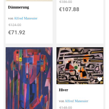
€186.00
Dämmerung
€107.88
von
Alfred Manessier
€124.00
€71.92
Hiver
von
Alfred Manessier
€148.00