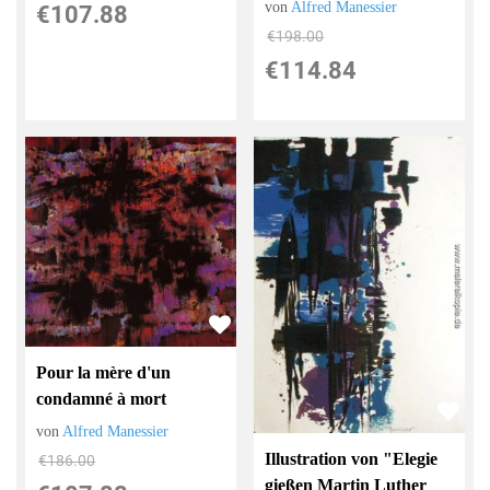
von
Alfred Manessier
€107.88
€198.00
€114.84
Pour la mère d'un
condamné à mort
von
Alfred Manessier
Illustration von "Elegie
€186.00
gießen Martin Luther