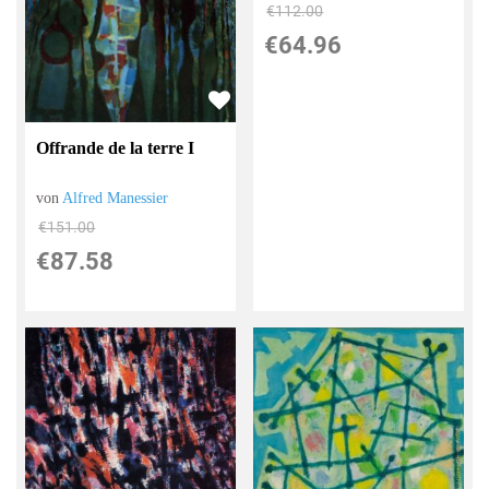
€112.00
€64.96
Offrande de la terre I
von
Alfred Manessier
€151.00
€87.58