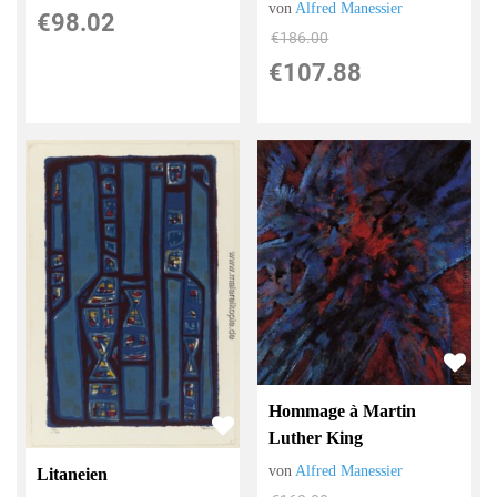
von
Alfred Manessier
€98.02
€186.00
€107.88
Hommage à Martin
Luther King
von
Alfred Manessier
Litaneien