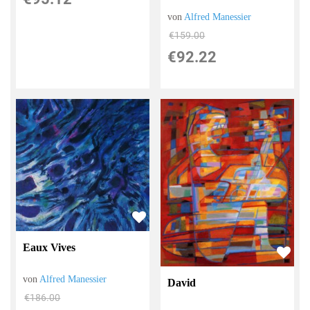
von
Alfred Manessier
€159.00
€92.22
Eaux Vives
von
Alfred Manessier
David
€186.00