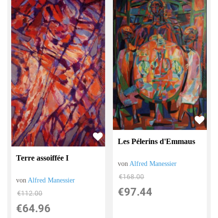
Les Pélerins d'Emmaus
Terre assoiffée I
von
Alfred Manessier
€168.00
von
Alfred Manessier
€97.44
€112.00
€64.96