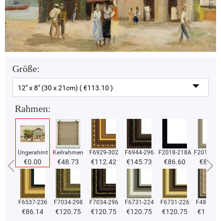
Größe:
12" x 8" (30 x 21cm) ( €113.10 )
Rahmen:
Ungerahmt
Keilrahmen
F6929-302
F6944-296
F2018-218A
F2018-37
€0.00
€48.73
€112.42
€145.73
€86.60
€86.60
F6537-236
F7034-298
F7034-296
F6731-224
F6731-226
F4827-2
€86.14
€120.75
€120.75
€120.75
€120.75
€114.4