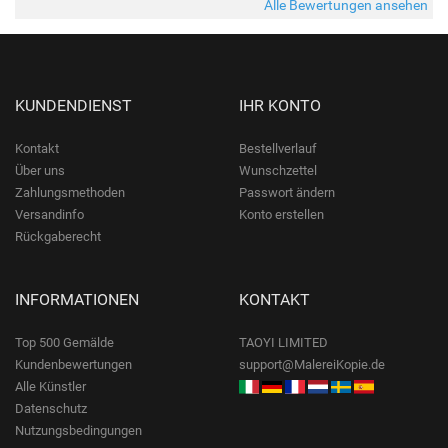
Alle Bewertungen ansehen
KUNDENDIENST
IHR KONTO
Kontakt
Bestellverlauf
Über uns
Wunschzettel
Zahlungsmethoden
Passwort ändern
Versandinfo
Konto erstellen
Rückgaberecht
INFORMATIONEN
KONTAKT
Top 500 Gemälde
TAOYI LIMITED
Kundenbewertungen
support@MalereiKopie.de
Alle Künstler
Datenschutz
Nutzungsbedingungen