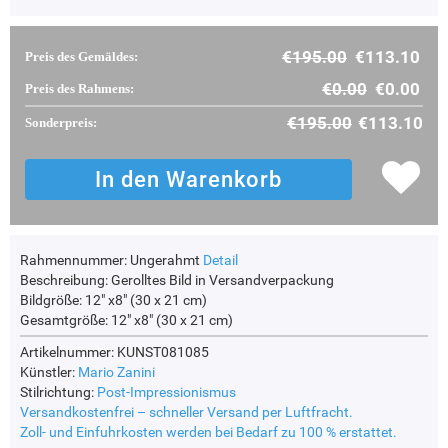
€195.00
€113.10
Preis des Gemäldes:
€0.00
€0.00
Preis des Rahmens:
€195.00
€113.10
Sonderpreis:
Rahmennummer:
Ungerahmt
Detail
Beschreibung:
Gerolltes Bild in Versandverpackung
Bildgröße:
12" x8" (30 x 21 cm)
Gesamtgröße:
12" x8" (30 x 21 cm)
Artikelnummer: KUNST081085
Künstler:
Mario Zanini
Stilrichtung:
Post-Impressionismus
Versandkostenfrei – schneller Versand per Luftfracht.
Zoll- und Einfuhrkosten werden bei Bedarf zu 100 % erstattet.