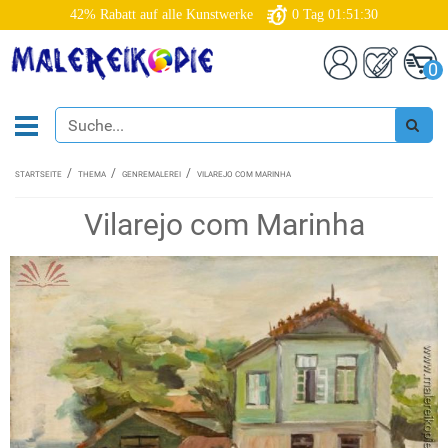
42% Rabatt auf alle Kunstwerke
0
Tag
01:51:29
0
STARTSEITE
THEMA
GENREMALEREI
VILAREJO COM MARINHA
Vilarejo com Marinha