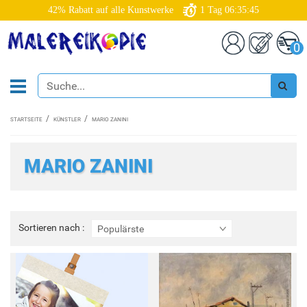
42% Rabatt auf alle Kunstwerke
1
Tag
06:35:45
0
STARTSEITE
KÜNSTLER
MARIO ZANINI
MARIO ZANINI
Sortieren
Sortieren nach :
Populärste
nach
: