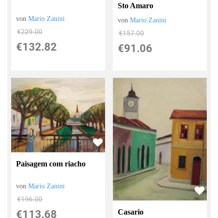
Sto Amaro
von
Mario Zanini
von
Mario Zanini
€229.00
€157.00
€132.82
€91.06
Paisagem com riacho
von
Mario Zanini
€196.00
Casario
€113.68