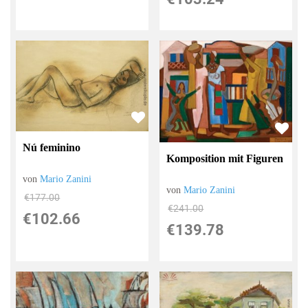
Nú feminino
Komposition mit Figuren
von
Mario Zanini
von
Mario Zanini
€177.00
€241.00
€102.66
€139.78