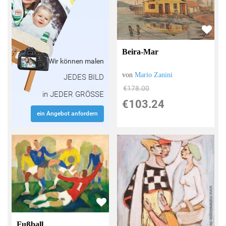
Beira-Mar
Wir können malen
von
Mario Zanini
JEDES BILD
€178.00
in JEDER GRÖSSE
€103.24
ein Angebot anfordern
Fußball