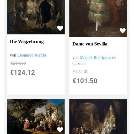
Die Wegzehrung
Dame von Sevilla
von
Leonardo Alenza
von
Manuel Rodriguez de
€214.00
Guzman
€124.12
€175.00
€101.50