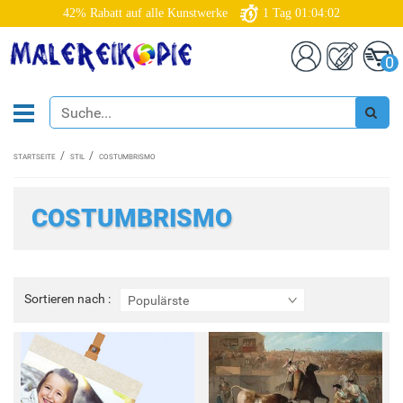
42% Rabatt auf alle Kunstwerke
1
Tag
01:04:01
0
STARTSEITE
STIL
COSTUMBRISMO
COSTUMBRISMO
Sortieren
Sortieren nach :
Populärste
nach
: