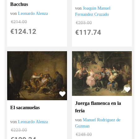
Bacchus
von
Joaquin Manuel
von
Leonardo Alenza
Fernandez Cruzado
€214.00
€203.00
€124.12
€117.74
Juerga flamenca en la
El sacamuelas
feria
von
Manuel Rodriguez de
von
Leonardo Alenza
Guzman
€223.00
€248.00