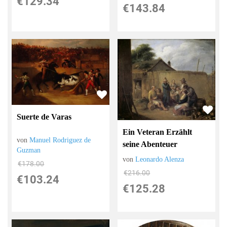
€129.34
€143.84
Suerte de Varas
Ein Veteran Erzählt
von
Manuel Rodriguez de
seine Abenteuer
Guzman
von
Leonardo Alenza
€178.00
€216.00
€103.24
€125.28