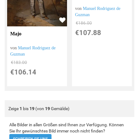
von
Manuel Rodriguez de
Guzman
€186.00
€107.88
Majo
von
Manuel Rodriguez de
Guzman
€183.00
€106.14
Zeige
1
bis
19
(von
19
Gemälde)
Alle Bilder in allen Größen sind Ihnen zur Verfügung. Können
Sie Ihr gewünschtes Bild immer noch nicht finden?
SCHREIBEN SIE UNS