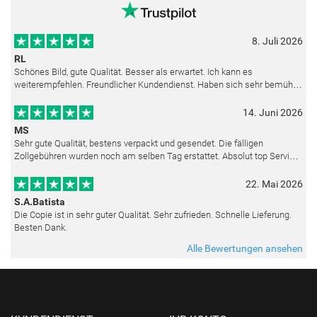
8. Juli 2026
RL
Schönes Bild, gute Qualität. Besser als erwartet. Ich kann es
weiterempfehlen. Freundlicher Kundendienst. Haben sich sehr bemüht
als die Lieferung sich etwas verzögerte. Bild war gut verpackt. Nur FedEx
14. Juni 2026
MS
Sehr gute Qualität, bestens verpackt und gesendet. Die fälligen
Zollgebühren wurden noch am selben Tag erstattet. Absolut top Service
und mit dem Ölbild sehr zufrieden.
22. Mai 2026
S.A.Batista
Die Copie ist in sehr guter Qualität. Sehr zufrieden. Schnelle Lieferung.
Besten Dank.
Alle Bewertungen ansehen