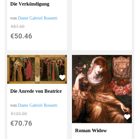
Die Verkündigung
von
Dante Gabriel Rossetti
€87.00
€50.46
Die Anrede von Beatrice
von
Dante Gabriel Rossetti
€122.00
€70.76
Roman Widow