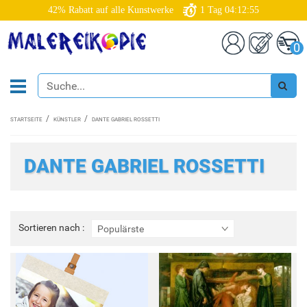
42% Rabatt auf alle Kunstwerke
1
Tag
04:12:52
0
STARTSEITE
KÜNSTLER
DANTE GABRIEL ROSSETTI
DANTE GABRIEL ROSSETTI
Sortieren
Sortieren nach :
Populärste
nach
: