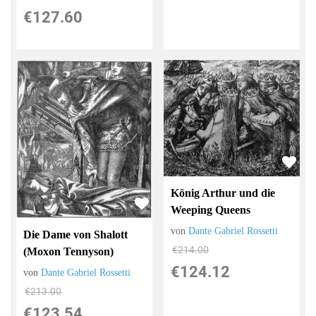
€127.60
König Arthur und die
Weeping Queens
von
Dante Gabriel Rossetti
Die Dame von Shalott
€214.00
(Moxon Tennyson)
€124.12
von
Dante Gabriel Rossetti
€213.00
€123.54