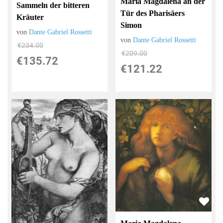
Maria Magdalena an der
Sammeln der bitteren
Tür des Pharisäers
Kräuter
Simon
von
Dante Gabriel Rossetti
von
Dante Gabriel Rossetti
€234.00
€209.00
€135.72
€121.22