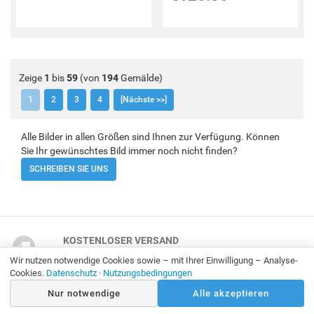
Zeige
1
bis
59
(von
194
Gemälde)
1
2
3
4
[Nächste >>]
Alle Bilder in allen Größen sind Ihnen zur Verfügung. Können
Sie Ihr gewünschtes Bild immer noch nicht finden?
SCHREIBEN SIE UNS
KOSTENLOSER VERSAND
Kostenloser Versand für alle Bestellungen weltweit.
Wir nutzen notwendige Cookies sowie – mit Ihrer Einwilligung – Analyse-
Cookies.
Datenschutz
·
Nutzungsbedingungen
100 % ZUFRIEDENHEITSGARANTIE
Nur notwendige
Alle akzeptieren
30-Tage-Geld-Zurück-Garantie.