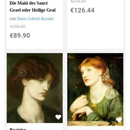
€218.00
Die Maid des Sanct
€126.44
Grael oder Heilige Gral
von
Dante Gabriel Rossetti
€155.00
€89.90
Beatrice