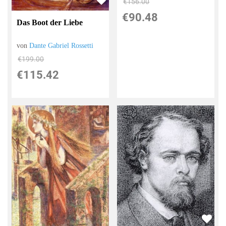
€156.00
€90.48
Das Boot der Liebe
von
Dante Gabriel Rossetti
€199.00
€115.42