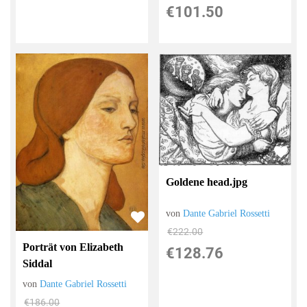
€101.50
Goldene head.jpg
von
Dante Gabriel Rossetti
€222.00
Porträt von Elizabeth
€128.76
Siddal
von
Dante Gabriel Rossetti
€186.00