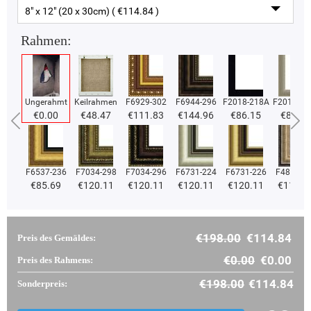
8" x 12" (20 x 30cm) ( €114.84 )
Rahmen:
Ungerahmt
Keilrahmen
F6929-302
F6944-296
F2018-218A
F2018-37
€0.00
€48.47
€111.83
€144.96
€86.15
€86.15
F6537-236
F7034-298
F7034-296
F6731-224
F6731-226
F4827-2
€85.69
€120.11
€120.11
€120.11
€120.11
€113.8
€198.00
€114.84
Preis des Gemäldes:
€0.00
€0.00
Preis des Rahmens:
€198.00
€114.84
Sonderpreis: