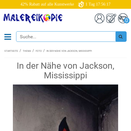
42% Rabatt auf alle Kunstwerke
1
Tag
17:56:16
0
STARTSEITE
THEMA
FOTO
IN DER NÄHE VON JACKSON, MISSISSIPPI
In der Nähe von Jackson,
Mississippi