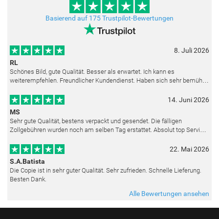
Basierend auf 175 Trustpilot-Bewertungen
8. Juli 2026
RL
Schönes Bild, gute Qualität. Besser als erwartet. Ich kann es
weiterempfehlen. Freundlicher Kundendienst. Haben sich sehr bemüht
als die Lieferung sich etwas verzögerte. Bild war gut verpackt. Nur FedEx
14. Juni 2026
MS
Sehr gute Qualität, bestens verpackt und gesendet. Die fälligen
Zollgebühren wurden noch am selben Tag erstattet. Absolut top Service
und mit dem Ölbild sehr zufrieden.
22. Mai 2026
S.A.Batista
Die Copie ist in sehr guter Qualität. Sehr zufrieden. Schnelle Lieferung.
Besten Dank.
Alle Bewertungen ansehen