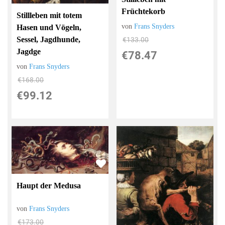
Früchtekorb
Stillleben mit totem
von
Frans Snyders
Hasen und Vögeln,
Sessel, Jagdhunde,
€133.00
Jagdge
€78.47
von
Frans Snyders
€168.00
€99.12
Haupt der Medusa
von
Frans Snyders
€173.00