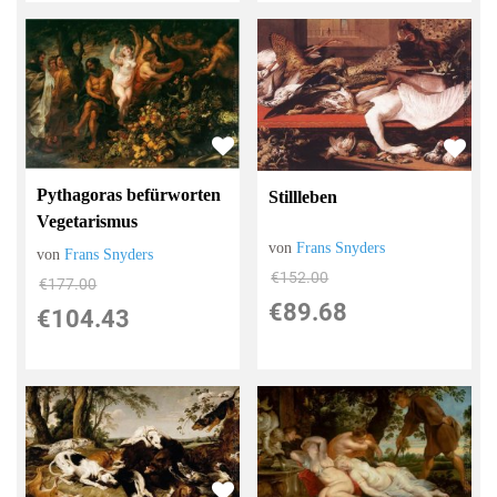
Pythagoras befürworten
Stillleben
Vegetarismus
von
Frans Snyders
von
Frans Snyders
€152.00
€177.00
€89.68
€104.43