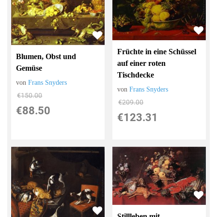
Früchte in eine Schüssel
Blumen, Obst und
auf einer roten
Gemüse
Tischdecke
von
Frans Snyders
von
Frans Snyders
€150.00
€209.00
€88.50
€123.31
Stillleben mit