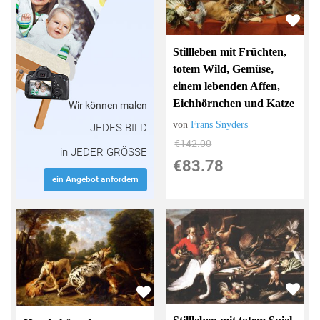
Stillleben mit Früchten,
totem Wild, Gemüse,
einem lebenden Affen,
Eichhörnchen und Katze
Wir können malen
von
Frans Snyders
JEDES BILD
€142.00
in JEDER GRÖSSE
€83.78
ein Angebot anfordern