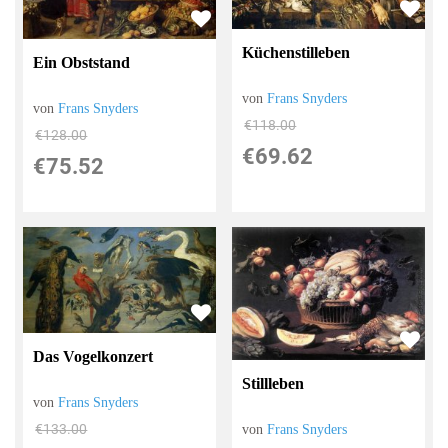
Küchenstilleben
Ein Obststand
von
Frans Snyders
von
Frans Snyders
€118.00
€128.00
€69.62
€75.52
Das Vogelkonzert
Stillleben
von
Frans Snyders
€133.00
von
Frans Snyders