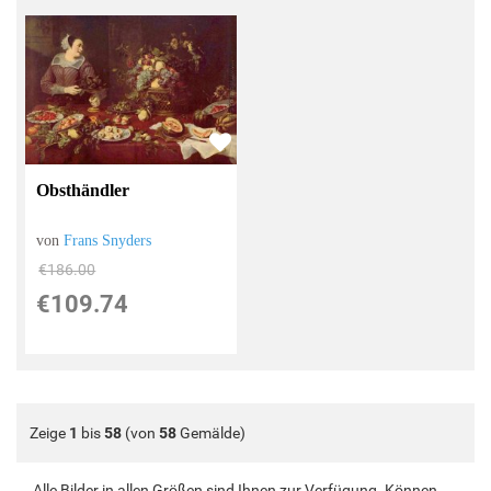
Obsthändler
von
Frans Snyders
€186.00
€109.74
Zeige
1
bis
58
(von
58
Gemälde)
Alle Bilder in allen Größen sind Ihnen zur Verfügung. Können