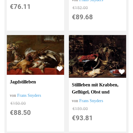
€76.11
€152.00
€89.68
Jagdstilleben
Stillleben mit Krabben,
Geflügel, Obst und
von
Frans Snyders
von
Frans Snyders
€150.00
€159.00
€88.50
€93.81