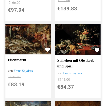
€237.00
€166.00
€139.83
€97.94
Fischmarkt
Stillleben mit Obstkorb
und Spiel
von
Frans Snyders
von
Frans Snyders
€141.00
€143.00
€83.19
€84.37