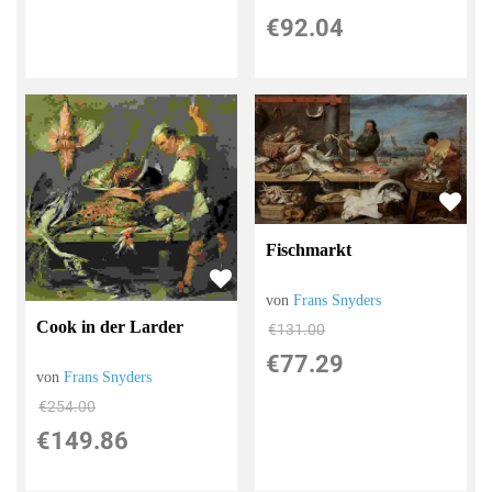
€92.04
Fischmarkt
von
Frans Snyders
Cook in der Larder
€131.00
€77.29
von
Frans Snyders
€254.00
€149.86