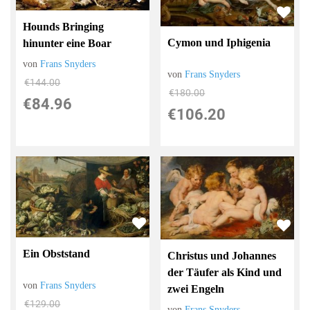
Hounds Bringing
Cymon und Iphigenia
hinunter eine Boar
von
Frans Snyders
von
Frans Snyders
€144.00
€180.00
€84.96
€106.20
Ein Obststand
Christus und Johannes
der Täufer als Kind und
von
Frans Snyders
zwei Engeln
€129.00
von
Frans Snyders