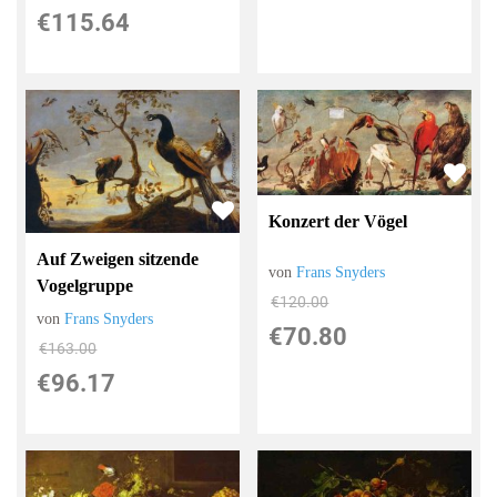
€115.64
Konzert der Vögel
Auf Zweigen sitzende
von
Frans Snyders
Vogelgruppe
€120.00
von
Frans Snyders
€70.80
€163.00
€96.17