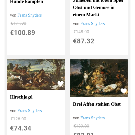
Stillleben mit totem Spiel
Hunde kämpfen
Obst und Gemüse in
einem Markt
von
Frans Snyders
€171.00
von
Frans Snyders
€100.89
€148.00
€87.32
Hirschjagd
Drei Affen stehlen Obst
von
Frans Snyders
von
Frans Snyders
€126.00
€139.00
€74.34