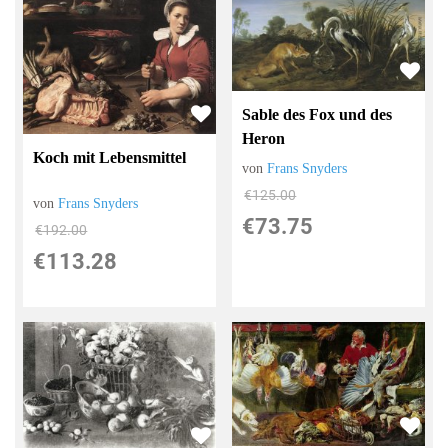
Sable des Fox und des
Heron
Koch mit Lebensmittel
von
Frans Snyders
€125.00
von
Frans Snyders
€73.75
€192.00
€113.28