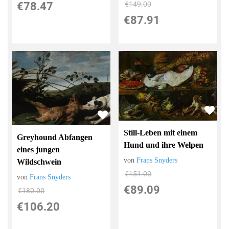
€78.47
€149.00
€87.91
Still-Leben mit einem
Greyhound Abfangen
Hund und ihre Welpen
eines jungen
von
Frans Snyders
Wildschwein
€151.00
von
Frans Snyders
€89.09
€180.00
€106.20