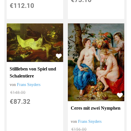
€112.10
Stillleben von Spiel und
Schalentiere
von
Frans Snyders
€148.00
€87.32
Ceres mit zwei Nymphen
von
Frans Snyders
€156.00