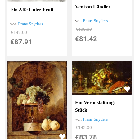
Venison Händler
Ein Affe Unter Fruit
von
Frans Snyders
von
Frans Snyders
€138.00
€149.00
€81.42
€87.91
Ein Veranstaltungs
Stück
von
Frans Snyders
€142.00
€83.78