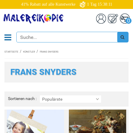
41% Rabatt auf alle Kunstwerke
1
Tag
15:38:09
0
STARTSEITE
KÜNSTLER
FRANS SNYDERS
FRANS SNYDERS
Sortieren
Sortieren nach :
Populärste
nach
: