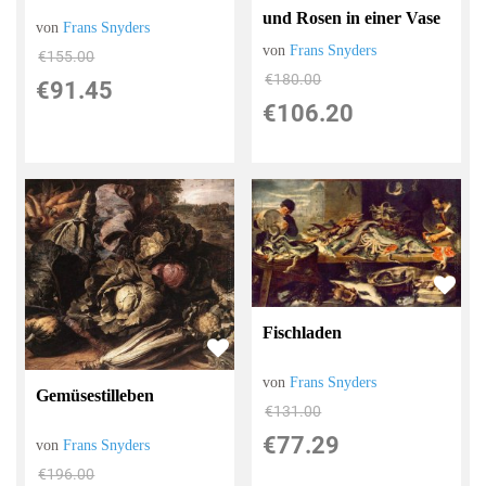
und Rosen in einer Vase
von
Frans Snyders
von
Frans Snyders
€155.00
€180.00
€91.45
€106.20
Fischladen
von
Frans Snyders
Gemüsestilleben
€131.00
€77.29
von
Frans Snyders
€196.00