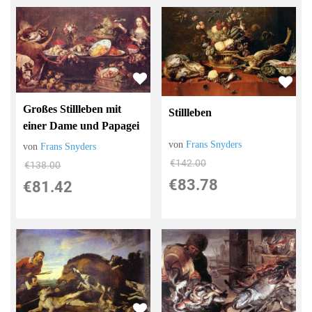
Großes Stillleben mit
Stillleben
einer Dame und Papagei
von
Frans Snyders
von
Frans Snyders
€142.00
€138.00
€83.78
€81.42