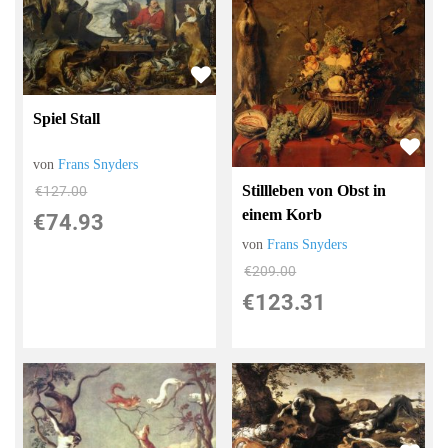
Spiel Stall
von
Frans Snyders
Stillleben von Obst in
€127.00
einem Korb
€74.93
von
Frans Snyders
€209.00
€123.31