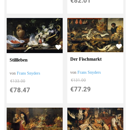
€82.01
Der Fischmarkt
Stillleben
von
Frans Snyders
von
Frans Snyders
€131.00
€133.00
€77.29
€78.47