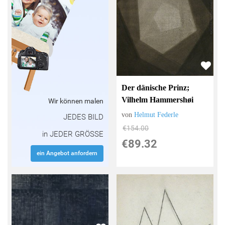
Der dänische Prinz;
Vilhelm Hammershøi
Wir können malen
von
Helmut Federle
JEDES BILD
€154.00
in JEDER GRÖSSE
€89.32
ein Angebot anfordern