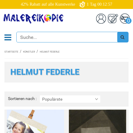
42% Rabatt auf alle Kunstwerke
1
Tag
00:12:57
0
STARTSEITE
KÜNSTLER
HELMUT FEDERLE
HELMUT FEDERLE
Sortieren
Sortieren nach :
Populärste
nach
: