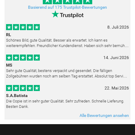
Basierend auf 175 Trustpilot-Bewertungen
8. Juli 2026
RL
Schönes Bild, gute Qualität. Besser als erwartet. Ich kann es
weiterempfehlen. Freundlicher Kundendienst. Haben sich sehr bemüht
als die Lieferung sich etwas verzögerte. Bild war gut verpackt. Nur FedEx
14. Juni 2026
MS
Sehr gute Qualität, bestens verpackt und gesendet. Die fälligen
Zollgebühren wurden noch am selben Tag erstattet. Absolut top Service
und mit dem Ölbild sehr zufrieden.
22. Mai 2026
S.A.Batista
Die Copie ist in sehr guter Qualität. Sehr zufrieden. Schnelle Lieferung.
Besten Dank.
Alle Bewertungen ansehen