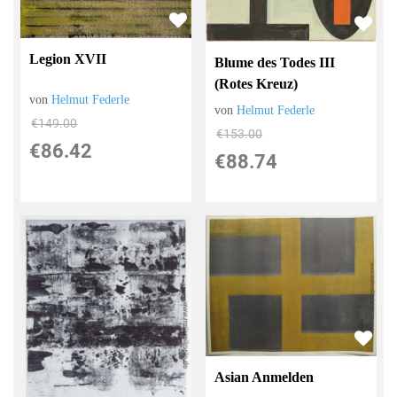
Legion XVII
Blume des Todes III
(Rotes Kreuz)
von
Helmut Federle
von
Helmut Federle
€149.00
€153.00
€86.42
€88.74
Asian Anmelden