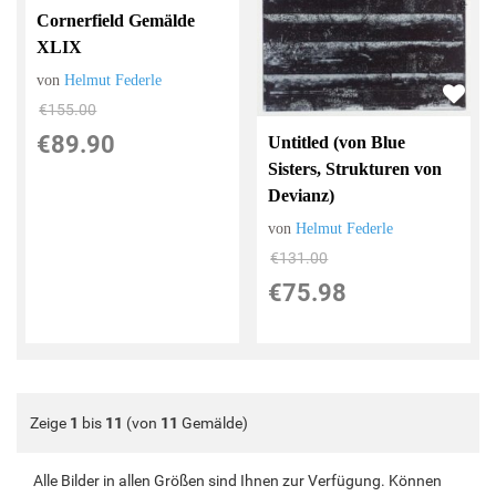
Cornerfield Gemälde
XLIX
von
Helmut Federle
€155.00
€89.90
Untitled (von Blue
Sisters, Strukturen von
Devianz)
von
Helmut Federle
€131.00
€75.98
Zeige
1
bis
11
(von
11
Gemälde)
Alle Bilder in allen Größen sind Ihnen zur Verfügung. Können