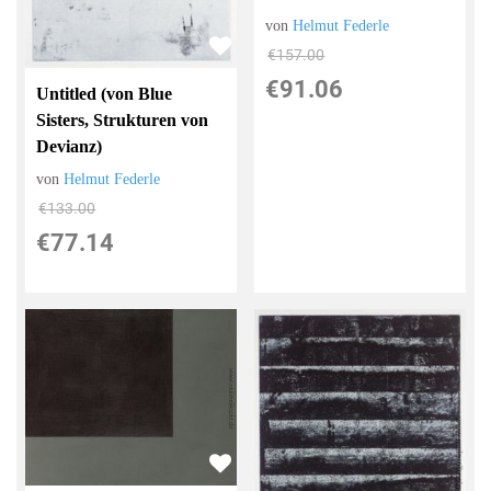
von
Helmut Federle
€157.00
€91.06
Untitled (von Blue
Sisters, Strukturen von
Devianz)
von
Helmut Federle
€133.00
€77.14