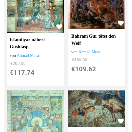
Bahram Gur tötet den
Isfandiyar nähert
Wolf
Gushtasp
von
Ahmad Musa
von
Ahmad Musa
€189.00
€203.00
€109.62
€117.74