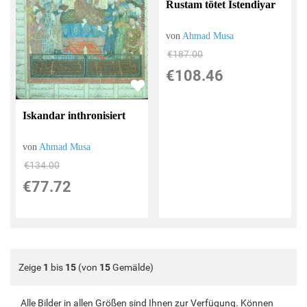
Rustam tötet Istendiyar
von
Ahmad Musa
€187.00
€108.46
Iskandar inthronisiert
von
Ahmad Musa
€134.00
€77.72
Zeige
1
bis
15
(von
15
Gemälde)
Alle Bilder in allen Größen sind Ihnen zur Verfügung. Können