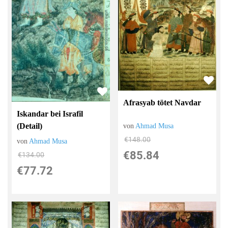
Afrasyab tötet Navdar
Iskandar bei Israfil
(Detail)
von
Ahmad Musa
€148.00
von
Ahmad Musa
€85.84
€134.00
€77.72