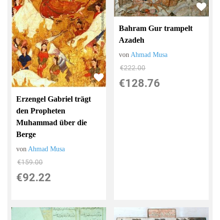
Bahram Gur trampelt
Azadeh
von
Ahmad Musa
€222.00
€128.76
Erzengel Gabriel trägt
den Propheten
Muhammad über die
Berge
von
Ahmad Musa
€159.00
€92.22