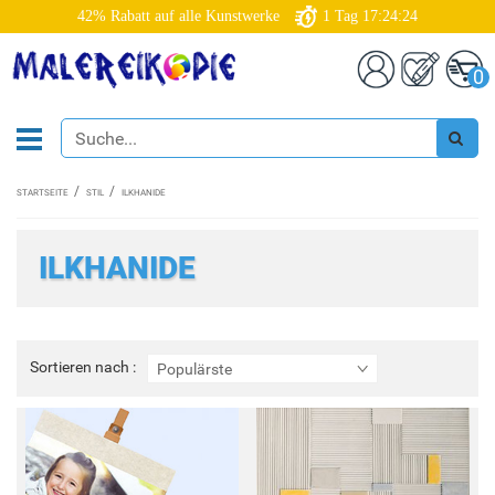
42% Rabatt auf alle Kunstwerke
1
Tag
17:24:24
0
STARTSEITE
STIL
ILKHANIDE
ILKHANIDE
Sortieren
Sortieren nach :
Populärste
nach
: