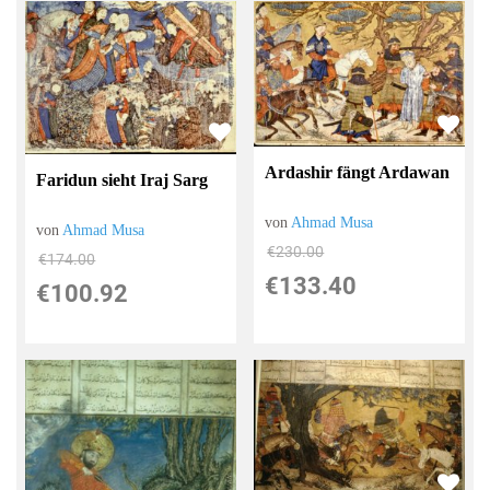
Ardashir fängt Ardawan
Faridun sieht Iraj Sarg
von
Ahmad Musa
von
Ahmad Musa
€230.00
€174.00
€133.40
€100.92