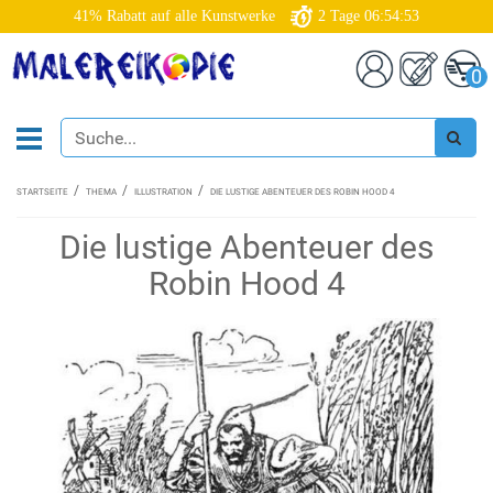
41% Rabatt auf alle Kunstwerke
2
Tage
06:54:52
0
STARTSEITE
THEMA
ILLUSTRATION
DIE LUSTIGE ABENTEUER DES ROBIN HOOD 4
Die lustige Abenteuer des
Robin Hood 4