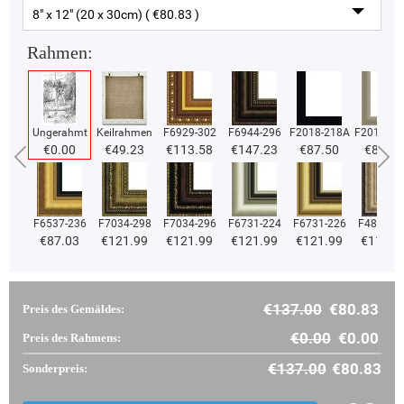
8" x 12" (20 x 30cm) ( €80.83 )
Rahmen:
Ungerahmt
Keilrahmen
F6929-302
F6944-296
F2018-218A
F2018-37
€0.00
€49.23
€113.58
€147.23
€87.50
€87.50
F6537-236
F7034-298
F7034-296
F6731-224
F6731-226
F4827-2
€87.03
€121.99
€121.99
€121.99
€121.99
€115.6
€137.00
€80.83
Preis des Gemäldes:
€0.00
€0.00
Preis des Rahmens:
€137.00
€80.83
Sonderpreis: