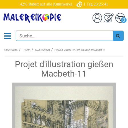
42% Rabatt auf alle Kunstwerke
1
Tag
23:25:40
0
STARTSEITE
THEMA
ILLUSTRATION
PROJET D'ILLUSTRATION GIESSEN MACBETH-11
Projet d'illustration gießen
Macbeth-11