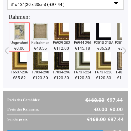
8" x 12" (20 x 30cm) ( €97.44 )
Rahmen:
Ungerahmt
Keilrahmen
F6929-302
F6944-296
F2018-218A
F2018-37
€0.00
€48.55
€112.00
€145.18
€86.28
€86.28
F6537-236
F7034-298
F7034-296
F6731-224
F6731-226
F4827-2
€85.82
€120.30
€120.30
€120.30
€120.30
€114.0
€168.00
€97.44
Preis des Gemäldes:
€0.00
€0.00
Preis des Rahmens:
€168.00
€97.44
Sonderpreis: