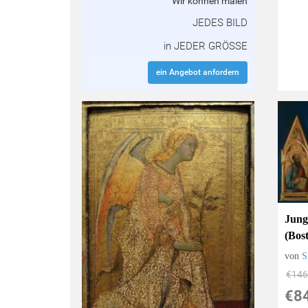
Wir können malen
JEDES BILD
in JEDER GRÖSSE
ein Angebot anfordern
Jung
(Bos
von
S
€146
€8