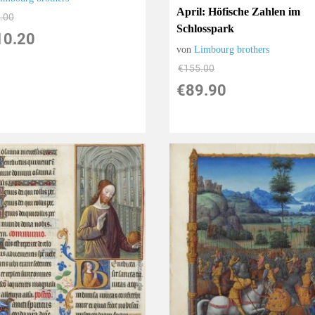
April: Höfische Zahlen im
.00
Schlosspark
10.20
von
Limbourg brothers
€155.00
€89.90