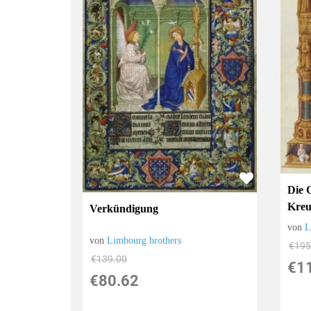
Die 
Kreu
Verkündigung
von
L
von
Limbourg brothers
€195
€139.00
€1
€80.62