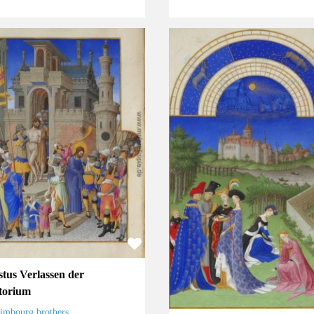
stus Verlassen der
torium
imbourg brothers