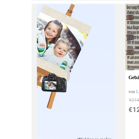
:
Gebä
von
L
€214
€1