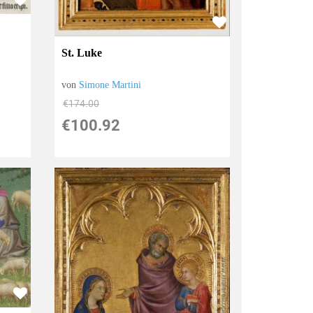
St. Luke
von
Simone Martini
€174.00
€100.92