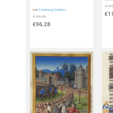
€190
von
Limbourg brothers
€1
€166.00
€96.28