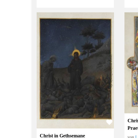
Chri
Prae
Christ in Gethsemane
von
L