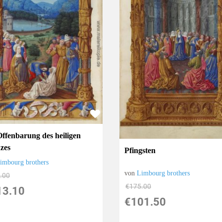
Offenbarung des heiligen
zes
Pfingsten
imbourg brothers
von
Limbourg brothers
.00
€175.00
13.10
€101.50