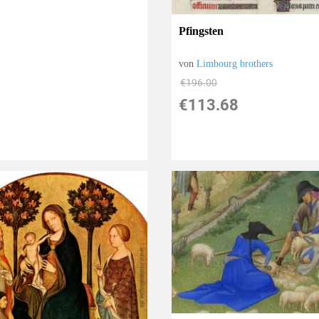
Pfingsten
von
Limbourg brothers
€196.00
€113.68