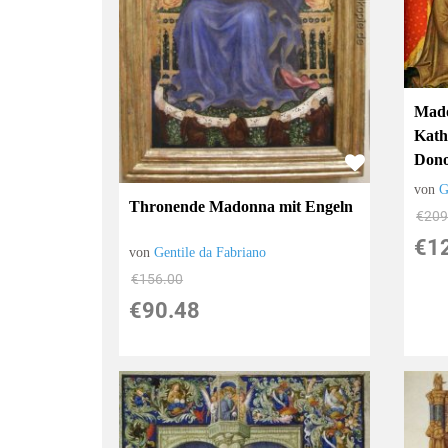
Mado
Kath
Don
von
G
Thronende Madonna mit Engeln
€209
€1
von
Gentile da Fabriano
€156.00
€90.48