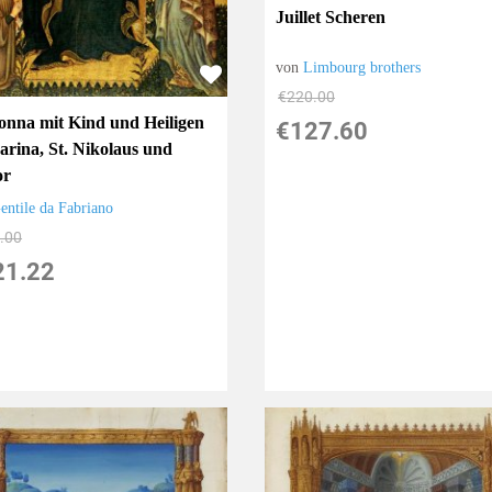
Juillet Scheren
von
Limbourg brothers
€220.00
nna mit Kind und Heiligen
€127.60
arina, St. Nikolaus und
or
entile da Fabriano
.00
21.22