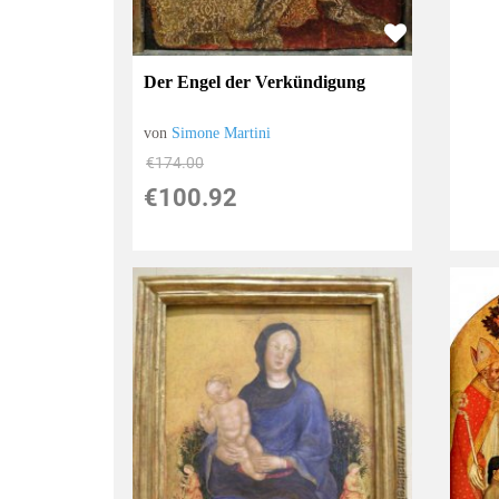
Der Engel der Verkündigung
von
Simone Martini
€174.00
€100.92