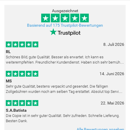
Ausgezeichnet
Basierend auf 175 Trustpilot-Bewertungen
8. Juli 2026
RL
Schönes Bild, gute Qualität. Besser als erwartet. Ich kann es
weiterempfehlen. Freundlicher Kundendienst. Haben sich sehr bemüht
als die Lieferung sich etwas verzögerte. Bild war gut verpackt. Nur FedEx
14. Juni 2026
MS
Sehr gute Qualität, bestens verpackt und gesendet. Die fälligen
Zollgebühren wurden noch am selben Tag erstattet. Absolut top Service
und mit dem Ölbild sehr zufrieden.
22. Mai 2026
S.A.Batista
Die Copie ist in sehr guter Qualität. Sehr zufrieden. Schnelle Lieferung.
Besten Dank.
Alle Bewertungen ansehen