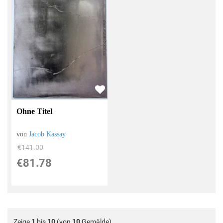
Ohne Titel
von
Jacob Kassay
€141.00
€81.78
Zeige
1
bis
10
(von
10
Gemälde)