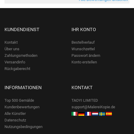
KUNDENDIENST
IHR KONTO
Kontakt
Bestellverlauf
Über uns
Wunschzettel
Zahlungsmethoden
Passwort ändern
Versandinfo
Konto erstellen
Rückgaberecht
INFORMATIONEN
KONTAKT
Top 500 Gemälde
TAOYI LIMITED
Kundenbewertungen
support@MalereiKopie.de
Alle Künstler
Datenschutz
Nutzungsbedingungen