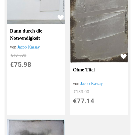
Dann durch die
Notwendigkeit
von
Jacob Kassay
€131.00
€75.98
Ohne Titel
von
Jacob Kassay
€133.00
€77.14