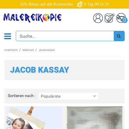
42% Rabatt auf alle Kunstwerke
0
Tag
00:16:19
0
STARTSEITE
KÜNSTLER
JACOB KASSAY
JACOB KASSAY
Sortieren
Sortieren nach :
Populärste
nach
: