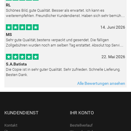
RL
Schönes Bild, gute Qualität. Besser als erwartet. Ich kann es
weiterempfehlen. Freundlicher Kundendienst. Haben sich sehr bemüht
als die Lieferung sich etwas verzögerte. Bild war gut verpackt. Nur FedEx
14. Juni 2026
MS
Sehr gute Qualität, bestens verpackt und gesendet. Die fälligen
Zollgebühren wurden noch am selben Tag erstattet. Absolut top Service
und mit dem Ölbild sehr zufrieden.
22. Mai 2026
S.A.Batista
Die Copie ist in sehr guter Qualität. Sehr zufrieden. Schnelle Lieferung.
Besten Dank.
Alle Bewertungen ansehen
KUNDENDIENST
IHR KONTO
Kontakt
Bestellverlauf