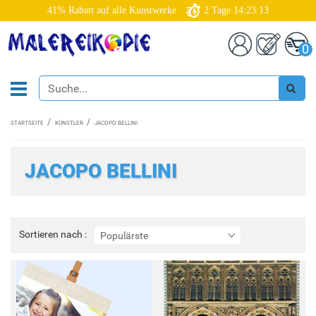
41% Rabatt auf alle Kunstwerke
2
Tage
14:23:12
0
STARTSEITE
KÜNSTLER
JACOPO BELLINI
JACOPO BELLINI
Sortieren
Sortieren nach :
Populärste
nach
: