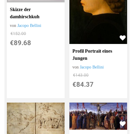
Skizze der
damhirschkuh
von
Jacopo Bellini
€152.00
€89.68
Profil Portrait eines
Jungen
von
Jacopo Bellini
€143.00
€84.37