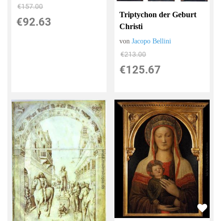
€157.00
Triptychon der Geburt
€92.63
Christi
von
Jacopo Bellini
€213.00
€125.67