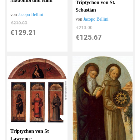
Madonna und Kind
Triptychon von St.
Sebastian
von
Jacopo Bellini
von
Jacopo Bellini
€219.00
€213.00
€129.21
€125.67
Triptychon von St
Lawrence