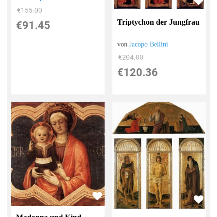
€155.00
Triptychon der Jungfrau
€91.45
von
Jacopo Bellini
€204.00
€120.36