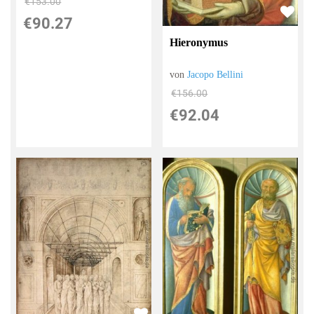
€153.00
€90.27
Hieronymus
von
Jacopo Bellini
€156.00
€92.04