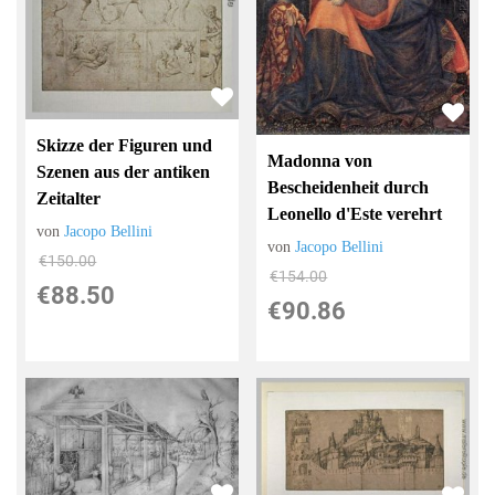
Skizze der Figuren und
Madonna von
Szenen aus der antiken
Bescheidenheit durch
Zeitalter
Leonello d'Este verehrt
von
Jacopo Bellini
von
Jacopo Bellini
€150.00
€154.00
€88.50
€90.86