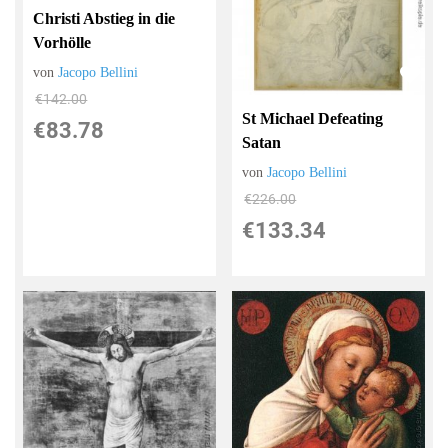
Christi Abstieg in die
Vorhölle
von
Jacopo Bellini
€142.00
St Michael Defeating
€83.78
Satan
von
Jacopo Bellini
€226.00
€133.34