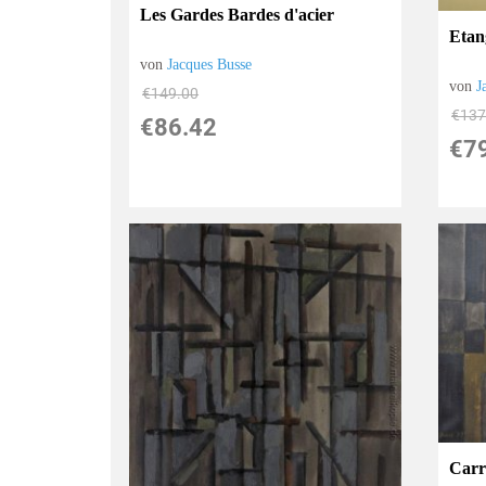
Les Gardes Bardes d'acier
Etang
von
Jacques Busse
von
J
€149.00
€137
€86.42
€7
Carr