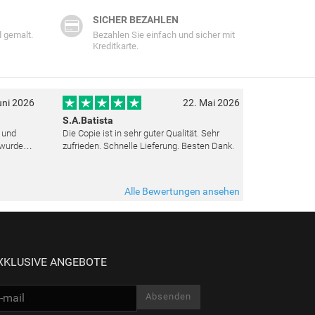
SICHER BEZAHLEN
 gemalt.
Bezahlen Sie einfach und sicher mit
Kreditkarte.
uni 2026
22. Mai 2026
S.A.Batista
t und
Die Copie ist in sehr guter Qualität. Sehr
 wurden
zufrieden. Schnelle Lieferung. Besten Dank.
ut top
ieden.
Alle Bewertungen ansehen
XKLUSIVE ANGEBOTE