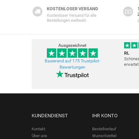
KOSTENLOSER VERSAND
Kostenloser Versand für alle
Bestellungen weltweit.
Ausgezeichnet
RL
Schönes 
Basierend auf 175 Trustpilot-
erwartet
Bewertungen
Freundli
bemüht a
KUNDENDIENST
IHR KONTO
Kontakt
Bestellverlauf
Über uns
Wunschzettel