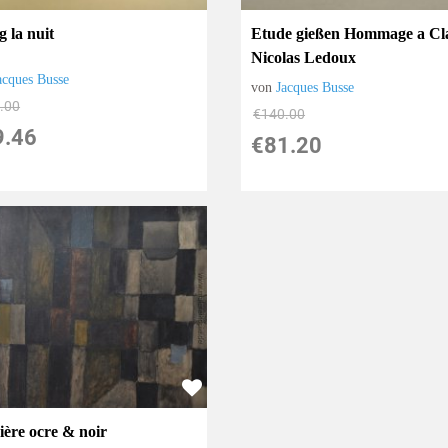
 la nuit
Etude gießen Hommage a Cl
Nicolas Ledoux
acques Busse
von
Jacques Busse
.00
€140.00
9.46
€81.20
ière ocre & noir