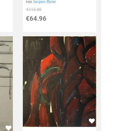
von
Jacques Busse
€112.00
€64.96