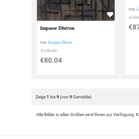
von
J
€150
€8
Impasse Dhéron
von
Jacques Busse
€138.00
€80.04
Zeige
1
bis
9
(von
9
Gemälde)
Alle Bilder in allen Größen sind Ihnen zur Verfügung.