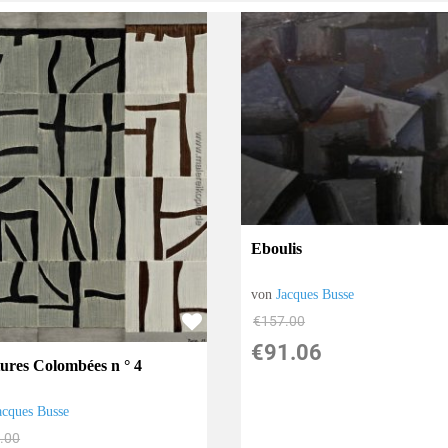
Eboulis
von
Jacques Busse
€157.00
€91.06
tures Colombées n ° 4
acques Busse
.00