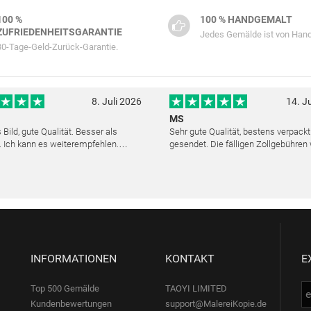
100 %
100 % HANDGEMALT
ZUFRIEDENHEITSGARANTIE
Jedes Gemälde ist von Hand
30-Tage-Geld-Zurück-Garantie.
8. Juli 2026
14. J
MS
Bild, gute Qualität. Besser als
Sehr gute Qualität, bestens verpack
. Ich kann es weiterempfehlen.
gesendet. Die fälligen Zollgebühren
cher Kundendienst. Haben sich sehr
noch am selben Tag erstattet. Absol
ls die Lieferung sich etwas
Service und mit dem Ölbild sehr zufr
verzögerte. Bild war gut verpackt. Nur FedEx
INFORMATIONEN
KONTAKT
E
Top 500 Gemälde
TAOYI LIMITED
Kundenbewertungen
support@MalereiKopie.de