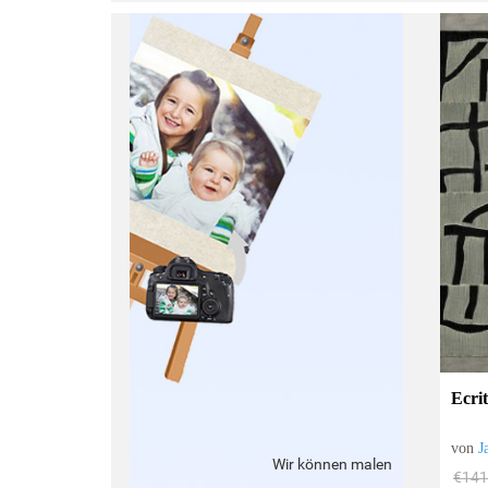
:
Ecri
von
J
Wir können malen
€141