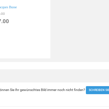
acques Busse
.00
7.00
 Können Sie Ihr gewünschtes Bild immer noch nicht finden?
SCHREIBEN SI