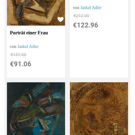
von
Jankel Adler
€212.00
€122.96
Porträt einer Frau
von
Jankel Adler
€157.00
€91.06