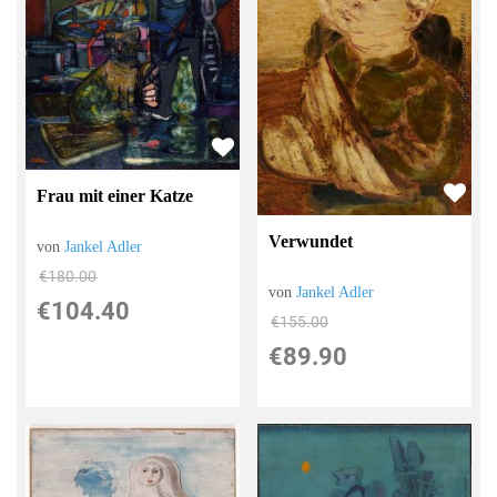
Frau mit einer Katze
Verwundet
von
Jankel Adler
€180.00
von
Jankel Adler
€104.40
€155.00
€89.90