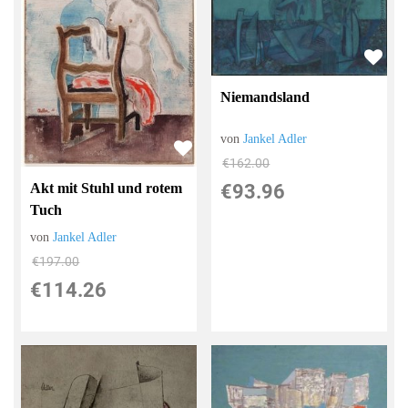
Niemandsland
von
Jankel Adler
€162.00
Akt mit Stuhl und rotem
€93.96
Tuch
von
Jankel Adler
€197.00
€114.26