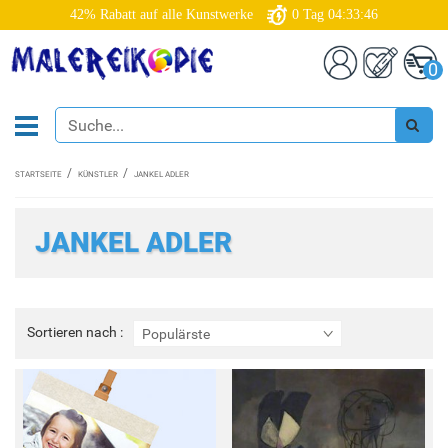
42% Rabatt auf alle Kunstwerke
0
Tag
04:33:45
0
STARTSEITE
KÜNSTLER
JANKEL ADLER
JANKEL ADLER
Sortieren
Sortieren nach :
Populärste
nach
: