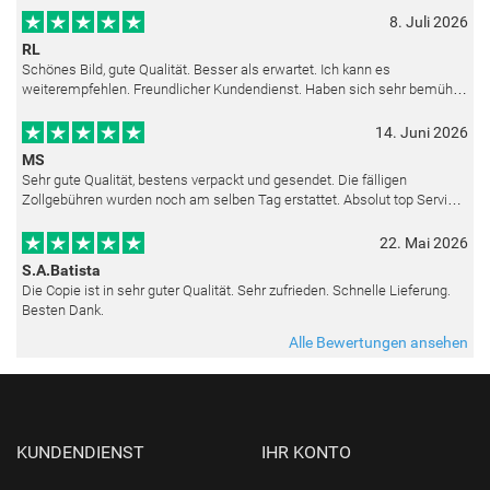
8. Juli 2026
RL
Schönes Bild, gute Qualität. Besser als erwartet. Ich kann es
weiterempfehlen. Freundlicher Kundendienst. Haben sich sehr bemüht
als die Lieferung sich etwas verzögerte. Bild war gut verpackt. Nur FedEx
14. Juni 2026
MS
Sehr gute Qualität, bestens verpackt und gesendet. Die fälligen
Zollgebühren wurden noch am selben Tag erstattet. Absolut top Service
und mit dem Ölbild sehr zufrieden.
22. Mai 2026
S.A.Batista
Die Copie ist in sehr guter Qualität. Sehr zufrieden. Schnelle Lieferung.
Besten Dank.
Alle Bewertungen ansehen
KUNDENDIENST
IHR KONTO