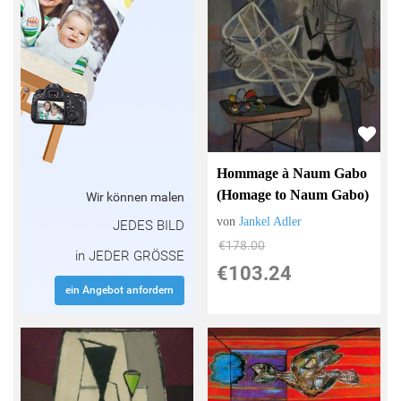
Hommage à Naum Gabo
(Homage to Naum Gabo)
Wir können malen
von
Jankel Adler
JEDES BILD
€178.00
in JEDER GRÖSSE
€103.24
ein Angebot anfordern