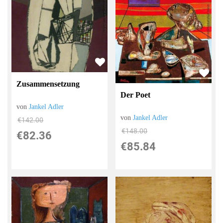
Zusammensetzung
Der Poet
von
Jankel Adler
von
Jankel Adler
€142.00
€148.00
€82.36
€85.84