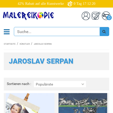
42% Rabatt auf alle Kunstwerke
0
Tag
17:12:19
0
STARTSEITE
KÜNSTLER
JAROSLAV SERPAN
JAROSLAV SERPAN
Sortieren
Sortieren nach :
Populärste
nach
: