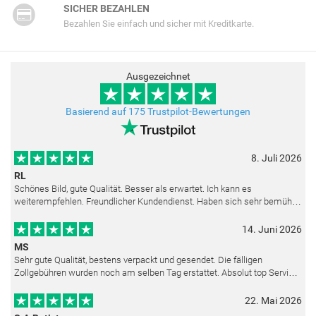
SICHER BEZAHLEN
Bezahlen Sie einfach und sicher mit Kreditkarte.
Ausgezeichnet
Basierend auf 175 Trustpilot-Bewertungen
8. Juli 2026
RL
Schönes Bild, gute Qualität. Besser als erwartet. Ich kann es
weiterempfehlen. Freundlicher Kundendienst. Haben sich sehr bemüht
als die Lieferung sich etwas verzögerte. Bild war gut verpackt. Nur FedEx
14. Juni 2026
MS
Sehr gute Qualität, bestens verpackt und gesendet. Die fälligen
Zollgebühren wurden noch am selben Tag erstattet. Absolut top Service
und mit dem Ölbild sehr zufrieden.
22. Mai 2026