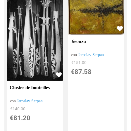
Jieonzu
von
Jaroslav Serpan
€151.00
€87.58
Cluster de bouteilles
von
Jaroslav Serpan
€140.00
€81.20