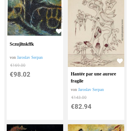
Sczujltnkffk
von
Jaroslav Serpan
€169.00
€98.02
Hantée par une aurore
fragile
von
Jaroslav Serpan
€143.00
€82.94