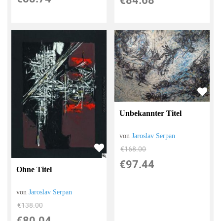
€84.68
Unbekannter Titel
von
Jaroslav Serpan
€168.00
€97.44
Ohne Titel
von
Jaroslav Serpan
€138.00
€80.04