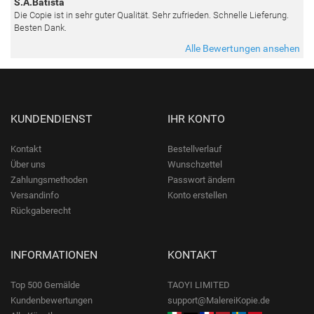
S.A.Batista
Die Copie ist in sehr guter Qualität. Sehr zufrieden. Schnelle Lieferung.
Besten Dank.
Alle Bewertungen ansehen
KUNDENDIENST
IHR KONTO
Kontakt
Bestellverlauf
Über uns
Wunschzettel
Zahlungsmethoden
Passwort ändern
Versandinfo
Konto erstellen
Rückgaberecht
INFORMATIONEN
KONTAKT
Top 500 Gemälde
TAOYI LIMITED
Kundenbewertungen
support@MalereiKopie.de