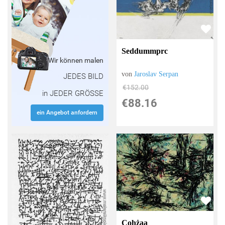
Seddummprc
Wir können malen
von
Jaroslav Serpan
JEDES BILD
€152.00
in JEDER GRÖSSE
€88.16
ein Angebot anfordern
Cohżaa