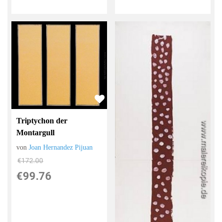
Triptychon der
Montargull
von
Joan Hernandez Pijuan
€172.00
€99.76