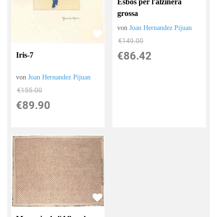
Esbós per l'alzinera
grossa
von
Joan Hernandez Pijuan
€149.00
€86.42
Iris-7
von
Joan Hernandez Pijuan
€155.00
€89.90