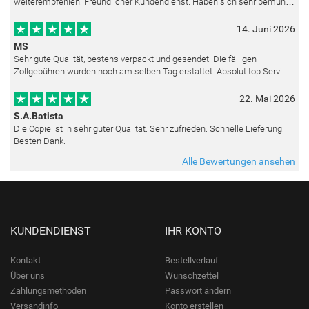
weiterempfehlen. Freundlicher Kundendienst. Haben sich sehr bemüht
als die Lieferung sich etwas verzögerte. Bild war gut verpackt. Nur FedEx
14. Juni 2026
MS
Sehr gute Qualität, bestens verpackt und gesendet. Die fälligen
Zollgebühren wurden noch am selben Tag erstattet. Absolut top Service
und mit dem Ölbild sehr zufrieden.
22. Mai 2026
S.A.Batista
Die Copie ist in sehr guter Qualität. Sehr zufrieden. Schnelle Lieferung.
Besten Dank.
Alle Bewertungen ansehen
KUNDENDIENST
IHR KONTO
Kontakt
Bestellverlauf
Über uns
Wunschzettel
Zahlungsmethoden
Passwort ändern
Versandinfo
Konto erstellen