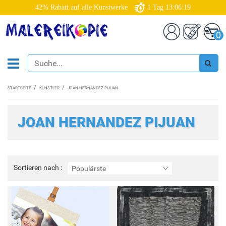
42% Rabatt auf alle Kunstwerke
1
Tag
13:06:18
0
STARTSEITE
KÜNSTLER
JOAN HERNANDEZ PIJUAN
JOAN HERNANDEZ PIJUAN
Sortieren
Sortieren nach :
Populärste
nach
: