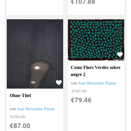
€107.88
Coms Flors Verdes sobre
negre 2
von
Joan Hernandez Pijuan
€137.00
Ohne Titel
€79.46
von
Joan Hernandez Pijuan
€150.00
€87.00