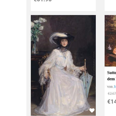
Sutt
dem 
von
J
€247
€1