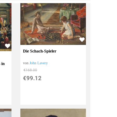
Die Schach-Spieler
n
von
John Lavery
 in
€168.00
€99.12