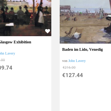
Glasgow Exhibition
Baden im Lido, Venedig
ohn Lavery
.00
von
John Lavery
09.74
€216.00
€127.44