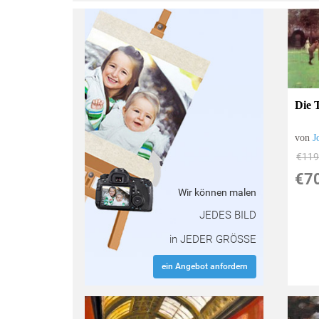
:
Die 
von
J
€119
€7
Wir können malen
JEDES BILD
in JEDER GRÖSSE
ein Angebot anfordern