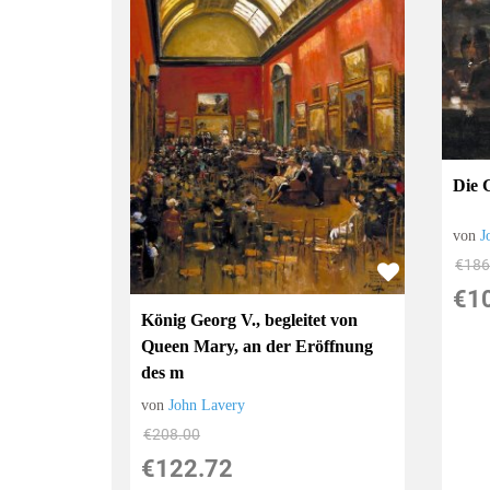
Die 
von
J
€186
€1
König Georg V., begleitet von
Queen Mary, an der Eröffnung
des m
von
John Lavery
€208.00
€122.72