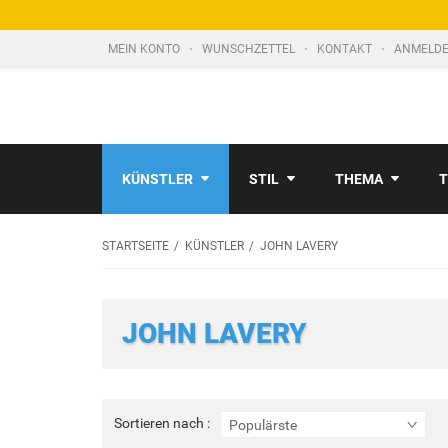
MEIN KONTO
WUNSCHZETTEL
KONTAKT
ANMELDE
KÜNSTLER
STIL
THEMA
T
STARTSEITE
KÜNSTLER
JOHN LAVERY
JOHN LAVERY
Sortieren
Sortieren nach :
Populärste
nach