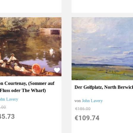
on Courtenay, (Sommer auf
Der Golfplatz, North Berwic
Fluss oder The Wharf)
ohn Lavery
von
John Lavery
.00
€186.00
45.73
€109.74