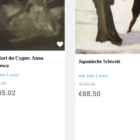
ort du Cygne: Anna
Japanische Schweiz
lowa
ohn Lavery
von
John Lavery
.00
€150.00
05.02
€88.50