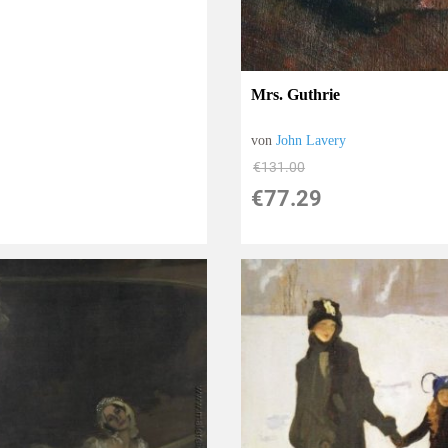
Mrs. Guthrie
von
John Lavery
€131.00
€77.29