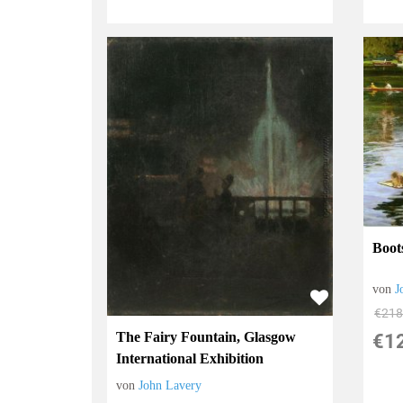
Boot
von
J
€218
The Fairy Fountain, Glasgow
€1
International Exhibition
von
John Lavery