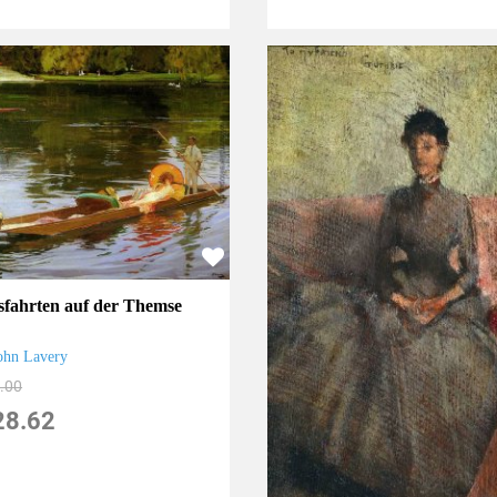
sfahrten auf der Themse
ohn Lavery
.00
28.62