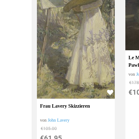
Le M
Paw
von
J
€178
€1
Frau Lavery Skizzieren
von
John Lavery
€105.00
€61.95