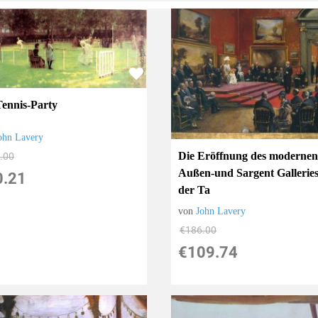
Tennis-Party
ohn Lavery
Die Eröffnung des moderne
.00
Außen-und Sargent Galleries
0.21
der Ta
von
John Lavery
€186.00
€109.74