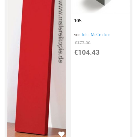
10S
von
John McCracken
€177.00
€104.43