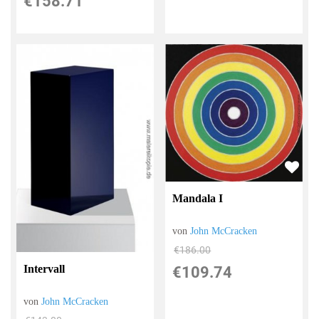
€158.71
Mandala I
von
John McCracken
€186.00
Intervall
€109.74
von
John McCracken