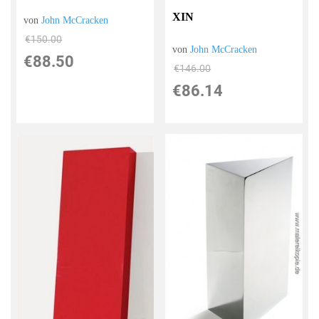
XIN
von
John McCracken
€150.00
von
John McCracken
€88.50
€146.00
€86.14