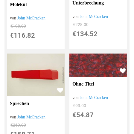
Unterbrechung
Molekül
von
John McCracken
von
John McCracken
€228.00
€198.00
€134.52
€116.82
Ohne Titel
von
John McCracken
Sprechen
€93.00
€54.87
von
John McCracken
€269.00