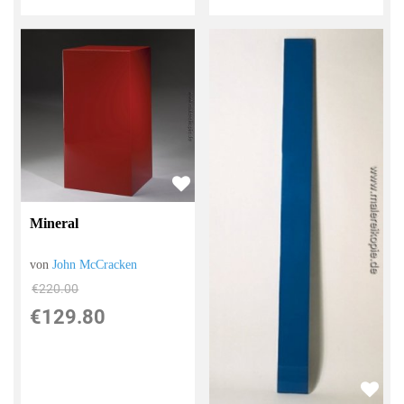
Mineral
von
John McCracken
€220.00
€129.80