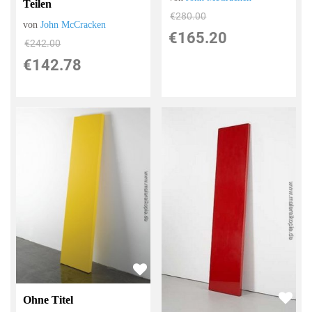
Teilen
€280.00
von
John McCracken
€165.20
€242.00
€142.78
Ohne Titel