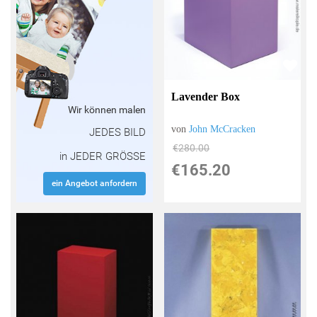
Lavender Box
Wir können malen
von
John McCracken
JEDES BILD
€280.00
in JEDER GRÖSSE
€165.20
ein Angebot anfordern