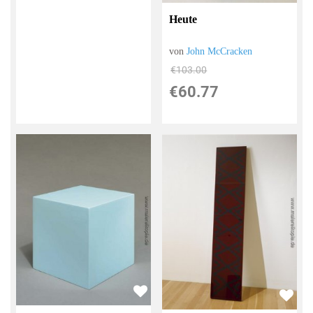
Heute
von
John McCracken
€103.00
€60.77