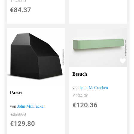
€143.00
€84.37
Besuch
von
John McCracken
Parsec
€204.00
€120.36
von
John McCracken
€220.00
€129.80