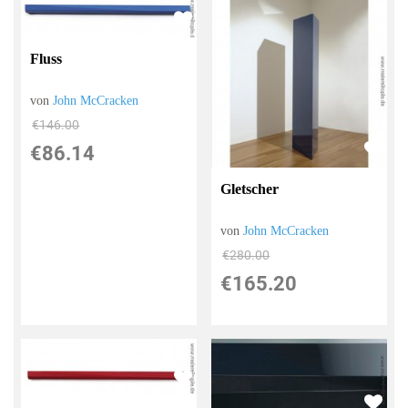
Fluss
von
John McCracken
€146.00
€86.14
Gletscher
von
John McCracken
€280.00
€165.20