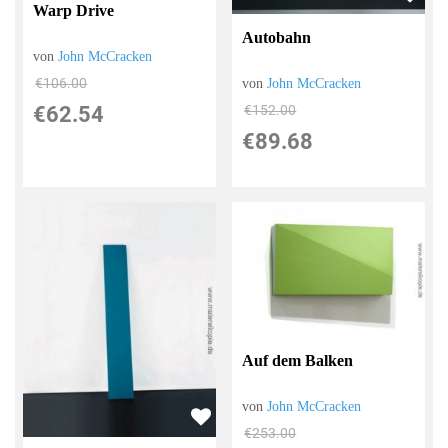
Warp Drive
Autobahn
von
John McCracken
€106.00
von
John McCracken
€62.54
€152.00
€89.68
Auf dem Balken
von
John McCracken
€253.00