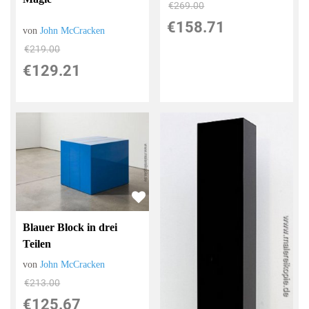
€269.00
€158.71
von
John McCracken
€219.00
€129.21
Blauer Block in drei
Teilen
von
John McCracken
€213.00
€125.67