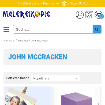
41% Rabatt auf alle Kunstwerke
2
Tage
09:09:27
0
STARTSEITE
KÜNSTLER
JOHN MCCRACKEN
JOHN MCCRACKEN
Sortieren
Sortieren nach :
Populärste
nach
: