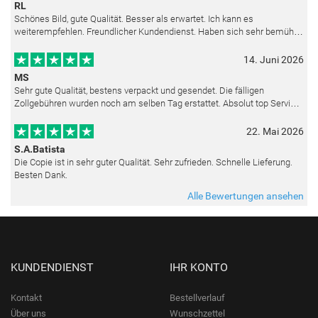
RL
Schönes Bild, gute Qualität. Besser als erwartet. Ich kann es
weiterempfehlen. Freundlicher Kundendienst. Haben sich sehr bemüht
als die Lieferung sich etwas verzögerte. Bild war gut verpackt. Nur FedEx
14. Juni 2026
MS
Sehr gute Qualität, bestens verpackt und gesendet. Die fälligen
Zollgebühren wurden noch am selben Tag erstattet. Absolut top Service
und mit dem Ölbild sehr zufrieden.
22. Mai 2026
S.A.Batista
Die Copie ist in sehr guter Qualität. Sehr zufrieden. Schnelle Lieferung.
Besten Dank.
Alle Bewertungen ansehen
KUNDENDIENST
IHR KONTO
Kontakt
Bestellverlauf
Über uns
Wunschzettel